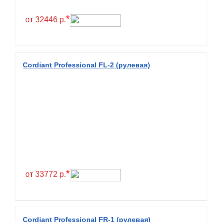
Fullrun
*
от 32446 р.
Galaxy
General
General Tire
Cordiant Professional FL-2 (рулевая)
Gislaved
Giti
Goform
Goldshield
GoldStone
Goodride
Goodtrip
*
от 33772 р.
Goodyear
Greckster
Green Dragon
Cordiant Professional FR-1 (рулевая)