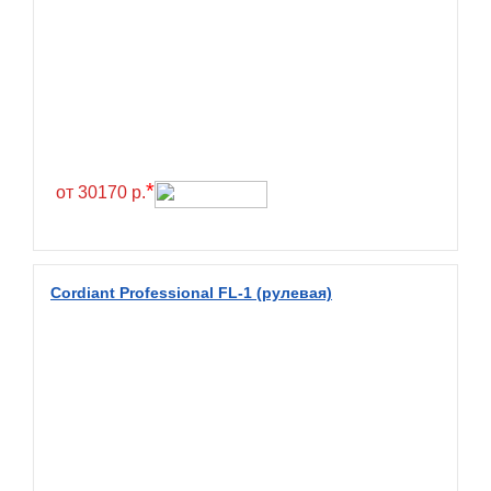
Exmile
Falken
Farride
Farroad
Federal
Fesite
*
от 30170 р.
Firemax
Firestone
Forceland
Cordiant Professional FL-1 (рулевая)
Forerunner
Formula
Fortune
Forza
Fronway
Fulda