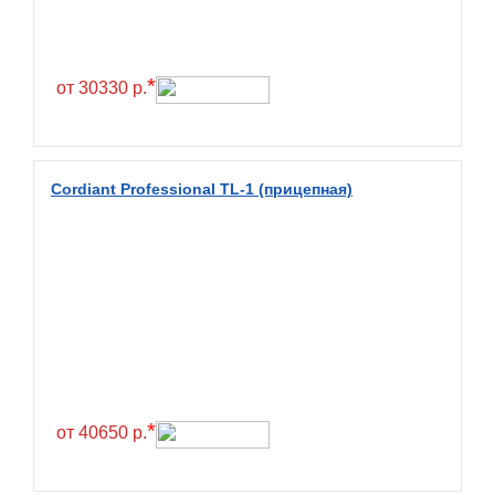
Hilo
Hoosier
HunterRoad
*
от 30330 р.
I Zen KW22
Ikon
Ikon Tyres
Cordiant Professional TL-1 (прицепная)
Ilink
Imperial
Infinity
Interstate
JK Tyre
Joyroad
Kabat
*
от 40650 р.
Kapsen
Kavir Tire