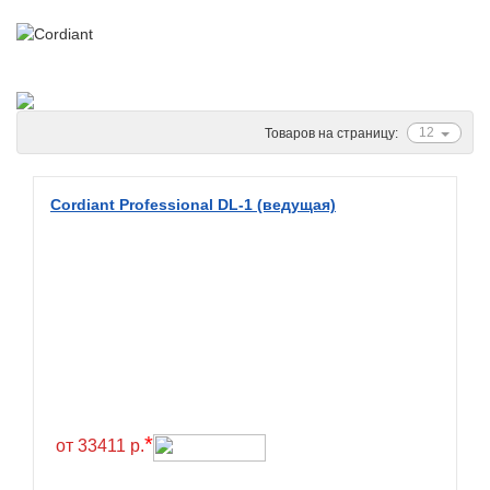
Ascenso
ATF
Atlander
Attar
12
Товаров на страницу:
Austone
Autogreen
Cordiant Professional DL-1 (ведущая)
Avatyre
Avon
Barez Tires
Bars
Barum
Bearway
Bestang
*
от 33411 р.
BFGoodrich
BKT