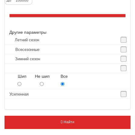
До
Altenzo
Altura
Amberstone
Другие параметры
Amtel
Летний сезон
Anjie
Всесезонные
Annaite
Зимний сезон
Antares
Aosen
Шип Не шип Все
Aoteli
Aplus
Усиленная
APT
Arivo
Armour
Найти
Armstrong