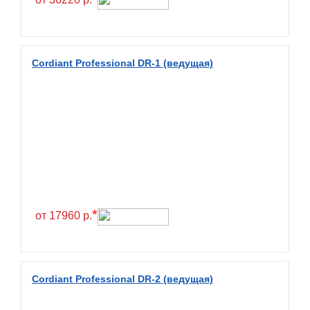
Diamondback
Distance
Dmack
Cordiant Professional DR-1 (ведущая)
Dongfeng
Double Coin
Double Star
Doupro
Drc
Dunlop
Duraturn
*
от 17960 р.
Dynamo
Emrald
Everest
Cordiant Professional DR-2 (ведущая)
Evergreen