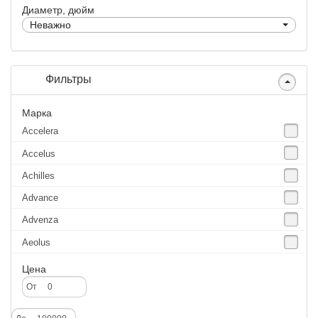
Диаметр, дюйм
Неважно
Фильтры
Марка
Accelera
Accelus
Achilles
Advance
Advenza
Aeolus
Agate
Цена
Agrica
От
Alliance