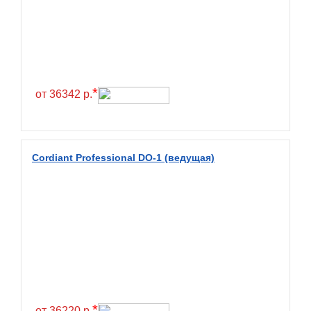
Continental
Contyre
Cooper
Cooper&Chengshan
*
от 36342 р.
Copartner
Cordiant
Crossleader
Cordiant Professional DO-1 (ведущая)
Crosswind
CST
Cultor
Deestone
Deli
Delinte
Delmax
*
от 36220 р.