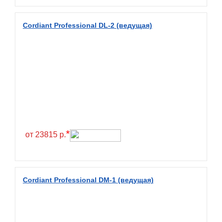
BlackHawk
Cordiant Professional DL-2 (ведущая)
Blacklion
Boto
Bridgestone
Cachland
Camso
Carlisle
Ceat
*
от 23815 р.
Centara
Chaoyang
Comforser
Cordiant Professional DM-1 (ведущая)
Compasal
Composit
Constancy