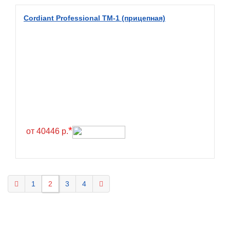
KELLY
Cordiant Professional TM-1 (прицепная)
Kenda
Kinforest
Kingboss
Kingnate
Kingstar
Kleber
Kormoran
*
от 40446 р.
Kpatos
Kumho
Kustone
1
2
3
4
Lande
Landrock
Landsail