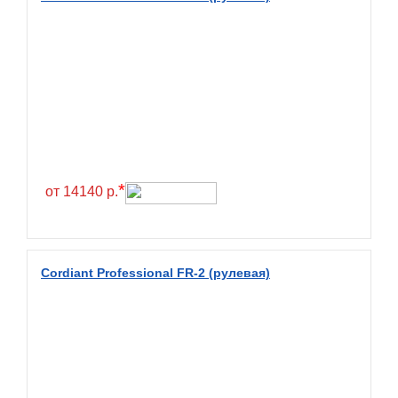
Greentrac
Gremax
Grenlander
Gri
Gripmax
GT Radial
GTK
*
от 14140 р.
Habilead
Haida
Hankook
Cordiant Professional FR-2 (рулевая)
Headway
Henan
Hercules
Hifly