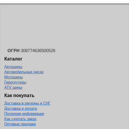
Landspider
Lanvigator
Lassa
Laufenn
Leao
Ling Long
ОГРН
308774636500526
Long March
Каталог
Автошины
Longtraxx
Автомобильные диски
Magnum
Мотошины
Гироскутеры
Marangoni
ATV шины
Marcher
Как покупать
Доставка в регионы и СНГ
Marshal
Доставка и оплата
Massimo
Полезная информация
Как сделать заказ
Mastercraft
Оптовые продажи