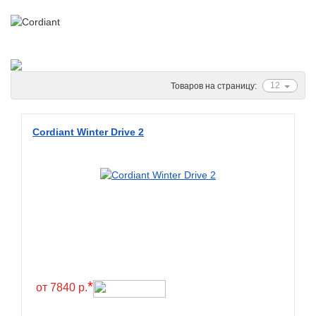
Ascenso
ATF
Atlander
Attar
12
Товаров на страницу:
Austone
Autogreen
Cordiant Winter Drive 2
Avatyre
Avon
Barez Tires
Bars
Barum
Bearway
Bestang
*
от 7840 р.
BFGoodrich
BKT