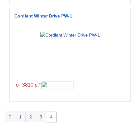
BlackHawk
Cordiant Winter Drive PW-1
Blacklion
Boto
Bridgestone
Cachland
Camso
Carlisle
Ceat
*
от 3810 р.
Centara
Chaoyang
Comforser
1
2
3
4
Compasal
Composit
Constancy