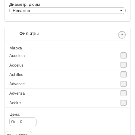
Диаметр, дюйм
Неважно
Фильтры
Марка
Accelera
Accelus
Achilles
Advance
Advenza
Aeolus
Agate
Цена
Agrica
От
Alliance