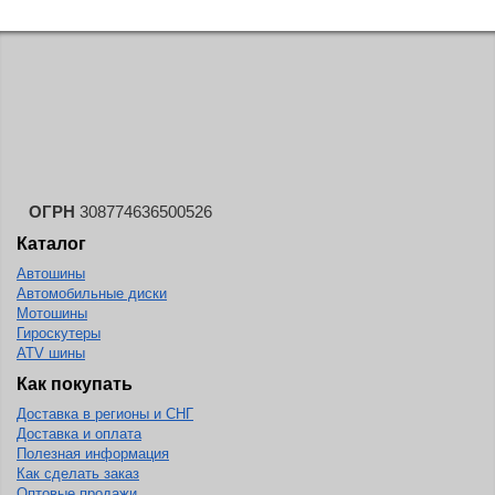
Continental
Contyre
Cooper
Cooper&Chengshan
Copartner
Cordiant
ОГРН
308774636500526
Crossleader
Каталог
Crosswind
Автошины
Автомобильные диски
CST
Мотошины
Гироскутеры
Cultor
ATV шины
Deestone
Как покупать
Deli
Доставка в регионы и СНГ
Доставка и оплата
Delinte
Полезная информация
Delmax
Как сделать заказ
Оптовые продажи