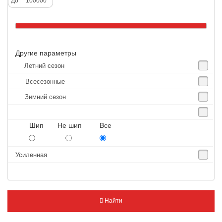
До
Altenzo
Altura
Amberstone
Другие параметры
Amtel
Летний сезон
Anjie
Всесезонные
Annaite
Зимний сезон
Antares
Aosen
Шип Не шип Все
Aoteli
Aplus
Усиленная
APT
Arivo
Armour
Найти
Armstrong