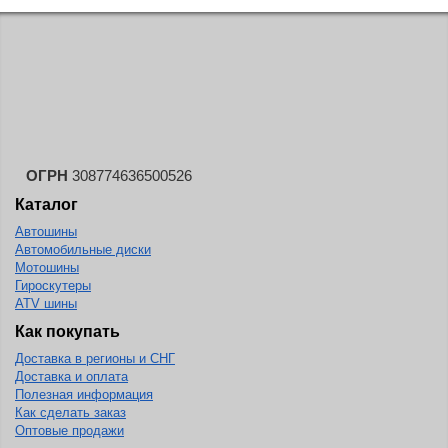
Landspider
Lanvigator
Lassa
Laufenn
Leao
Ling Long
ОГРН
308774636500526
Long March
Каталог
Автошины
Longtraxx
Автомобильные диски
Magnum
Мотошины
Гироскутеры
Marangoni
ATV шины
Marcher
Как покупать
Доставка в регионы и СНГ
Marshal
Доставка и оплата
Massimo
Полезная информация
Как сделать заказ
Mastercraft
Оптовые продажи