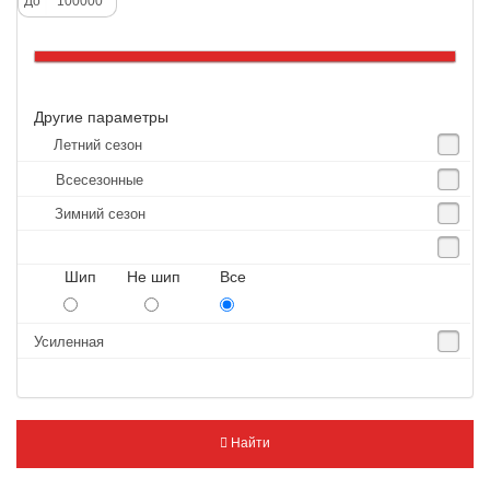
До
Altenzo
Altura
Amberstone
Другие параметры
Amtel
Летний сезон
Anjie
Всесезонные
Annaite
Зимний сезон
Antares
Aosen
Шип Не шип Все
Aoteli
Aplus
Усиленная
APT
Arivo
Armour
Найти
Armstrong