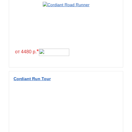
Exmile
Falken
Farride
Farroad
Federal
Fesite
*
от 4480 р.
Firemax
Firestone
Forceland
Cordiant Run Tour
Forerunner
Formula
Fortune
Forza
Fronway
Fulda