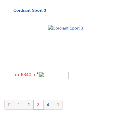
KELLY
Cordiant Sport 3
Kenda
Kinforest
Kingboss
Kingnate
Kingstar
Kleber
Kormoran
*
от 6340 р.
Kpatos
Kumho
Kustone
1
2
3
4
Lande
Landrock
Landsail