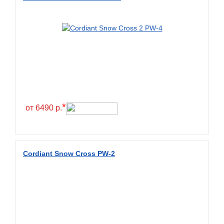
Greentrac
Gremax
Grenlander
Gri
Gripmax
GT Radial
GTK
*
от 6490 р.
Habilead
Haida
Hankook
Cordiant Snow Cross PW-2
Headway
Henan
Hercules
Hifly