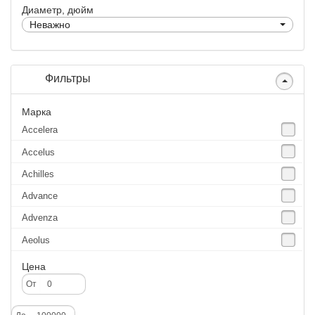
Диаметр, дюйм
Неважно
Фильтры
Марка
Accelera
Accelus
Achilles
Advance
Advenza
Aeolus
Agate
Цена
Agrica
От
Alliance