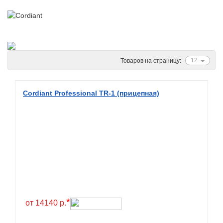
Ascenso
ATF
Atlander
Attar
12
Товаров на страницу:
Austone
Autogreen
Cordiant Professional TR-1 (прицепная)
Avatyre
Avon
Barez Tires
Bars
Barum
Bearway
Bestang
*
от 14140 р.
BFGoodrich
BKT