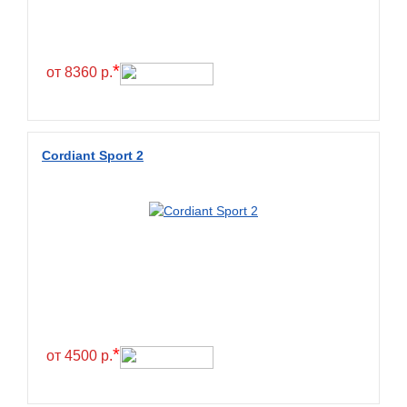
Hilo
Hoosier
HunterRoad
*
от 8360 р.
I Zen KW22
Ikon
Ikon Tyres
Cordiant Sport 2
Ilink
Imperial
Infinity
Interstate
JK Tyre
Joyroad
Kabat
*
от 4500 р.
Kapsen
Kavir Tire