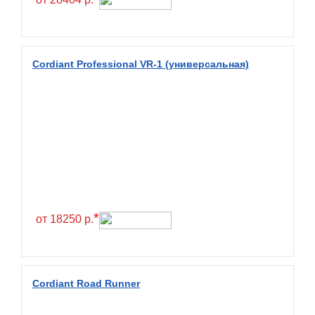
Diamondback
Distance
Dmack
Cordiant Professional VR-1 (универсальная)
Dongfeng
Double Coin
Double Star
Doupro
Drc
Dunlop
Duraturn
*
от 18250 р.
Dynamo
Emrald
Everest
Cordiant Road Runner
Evergreen