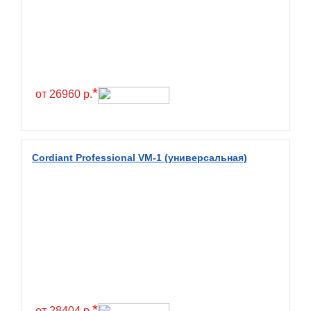
Continental
Contyre
Cooper
Cooper&Chengshan
*
от 26960 р.
Copartner
Cordiant
Crossleader
Cordiant Professional VM-1 (универсальная)
Crosswind
CST
Cultor
Deestone
Deli
Delinte
Delmax
*
от 28404 р.