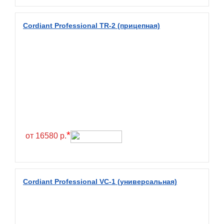
BlackHawk
Cordiant Professional TR-2 (прицепная)
Blacklion
Boto
Bridgestone
Cachland
Camso
Carlisle
Ceat
*
от 16580 р.
Centara
Chaoyang
Comforser
Cordiant Professional VC-1 (универсальная)
Compasal
Composit
Constancy