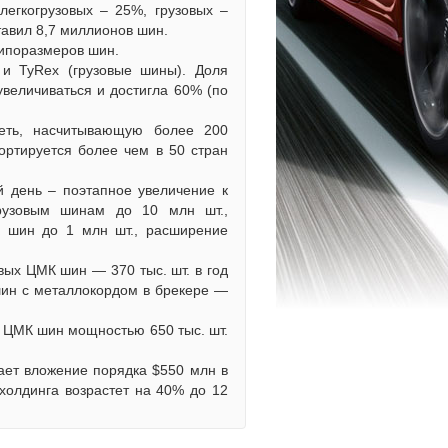
легкогрузовых – 25%, грузовых –
тавил 8,7 миллионов шин.
типоразмеров шин.
 и TyRex (грузовые шины). Доля
величиваться и достигла 60% (по
сеть, насчитывающую более 200
ортируется более чем в 50 стран
й день – поэтапное увеличение к
грузовым шинам до 10 млн шт.,
 шин до 1 млн шт., расширение
вых ЦМК шин — 370 тыс. шт. в год
 шин с металлокордом в брекере —
х ЦМК шин мощностью 650 тыс. шт.
ает вложение порядка $550 млн в
холдинга возрастет на 40% до 12