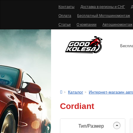
Контакты
Доставка в регионы и СНГ
Д
Оплата
Бесплатный Мотошиномонтаж
Статьи
О компании
Автошиномонтаж
Беспла
АВТОШИНЫ
Каталог
Интернет-магазин ав
Cordiant
Тип/Размер