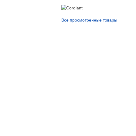
APT
Arivo
Все просмотренные товары
Armour
Armstrong
Ascenso
ATF
Atlander
Attar
Austone
Autogreen
Avatyre
Avon
Barez Tires
Bars
Barum