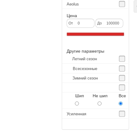
Aeolus
С
Agate
Цена
Agrica
От
До
Alliance
Altenzo
Другие параметры
Altura
Летний сезон
Amberstone
Всесезонные
Amtel
Зимний сезон
Anjie
Annaite
Шип Не шип Все
Antares
Aosen
Усиленная
Aoteli
Aplus