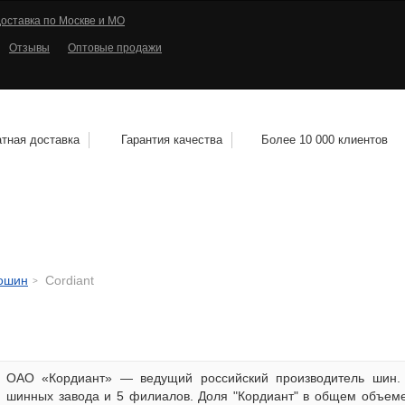
оставка по Москве и МО
Отзывы
Оптовые продажи
тная доставка
Гарантия качества
Более 10 000 клиентов
КОЛЕСНЫЕ ДИСКИ
МОТОШИНЫ
КВАДРО
тошин
Cordiant
ОАО «Кордиант» — ведущий российский производитель шин. 
шинных завода и 5 филиалов. Доля "Кордиант" в общем объеме