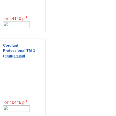
*
от 14140 р.
Cordiant
Professional TM-1
(прицепная)
*
от 40446 р.