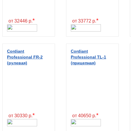
*
*
от 32446 р.
от 33772 р.
Cordiant
Cordiant
Professional FR-2
Professional TL-1
(рулевая)
(прицепная)
*
*
от 30330 р.
от 40650 р.