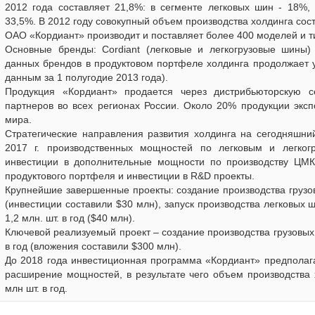
2012 года составляет 21,8%: в сегменте легковых шин - 18%, 
33,5%. В 2012 году совокупный объем производства холдинга сос
ОАО «Кордиант» производит и поставляет более 400 моделей и 
Основные бренды: Cordiant (легковые и легкогрузовые шины)
данных брендов в продуктовом портфеле холдинга продолжает у
данным за 1 полугодие 2013 года).
Продукция «Кордиант» продается через дистрибьюторскую 
партнеров во всех регионах России. Около 20% продукции эксп
мира.
Стратегические направления развития холдинга на сегодняшни
2017 г. производственных мощностей по легковым и легко
инвестиции в дополнительные мощности по производству ЦМК
продуктового портфеля и инвестиции в R&D проекты.
Крупнейшие завершенные проекты: создание производства грузо
(инвестиции составили $30 млн), запуск производства легковых
1,2 млн. шт. в год ($40 млн).
Ключевой реализуемый проект – создание производства грузовы
в год (вложения составили $300 млн).
До 2018 года инвестиционная программа «Кордиант» предполаг
расширение мощностей, в результате чего объем производства 
млн шт. в год.