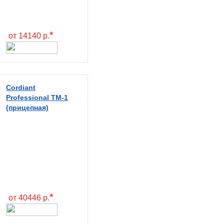
*
от 14140 р.
Cordiant
Professional TM-1
(прицепная)
*
от 40446 р.