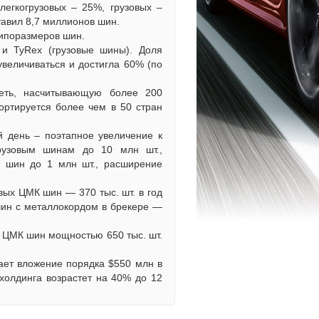
легкогрузовых – 25%, грузовых –
тавил 8,7 миллионов шин.
типоразмеров шин.
 и TyRex (грузовые шины). Доля
величиваться и достигла 60% (по
сеть, насчитывающую более 200
ортируется более чем в 50 стран
й день – поэтапное увеличение к
грузовым шинам до 10 млн шт.,
 шин до 1 млн шт., расширение
вых ЦМК шин — 370 тыс. шт. в год
 шин с металлокордом в брекере —
х ЦМК шин мощностью 650 тыс. шт.
ает вложение порядка $550 млн в
холдинга возрастет на 40% до 12