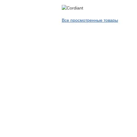
APT
Arivo
Все просмотренные товары
Armour
Armstrong
Ascenso
ATF
Atlander
Attar
Austone
Autogreen
Avatyre
Avon
Barez Tires
Bars
Barum