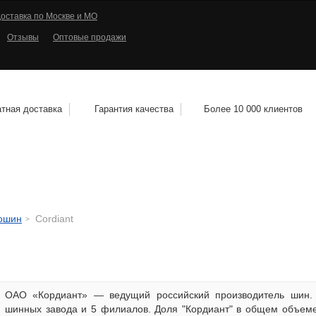
оставка по Москве и МО
Отзывы
Оптовые продажи
тная доставка
Гарантия качества
Более 10 000 клиентов
КОЛЕСНЫЕ ДИСКИ
МОТОШИНЫ
КВАДРО
тошин
Cordiant
ОАО «Кордиант» — ведущий российский производитель шин. 
шинных завода и 5 филиалов. Доля "Кордиант" в общем объеме