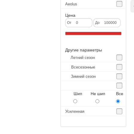
Aeolus
С
Agate
Цена
Agrica
От
До
Alliance
Altenzo
Другие параметры
Altura
Летний сезон
Amberstone
Всесезонные
Amtel
Зимний сезон
Anjie
Annaite
Шип Не шип Все
Antares
Aosen
Усиленная
Aoteli
Aplus