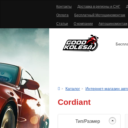
Контакты
Доставка в регионы и СНГ
Д
Оплата
Бесплатный Мотошиномонтаж
Статьи
О компании
Автошиномонтаж
Беспла
АВТОШИНЫ
Каталог
Интернет-магазин ав
Cordiant
Тип/Размер