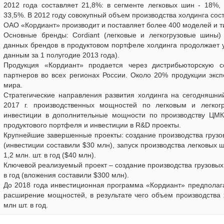
2012 года составляет 21,8%: в сегменте легковых шин - 18%, 
33,5%. В 2012 году совокупный объем производства холдинга сос
ОАО «Кордиант» производит и поставляет более 400 моделей и 
Основные бренды: Cordiant (легковые и легкогрузовые шины)
данных брендов в продуктовом портфеле холдинга продолжает у
данным за 1 полугодие 2013 года).
Продукция «Кордиант» продается через дистрибьюторскую 
партнеров во всех регионах России. Около 20% продукции эксп
мира.
Стратегические направления развития холдинга на сегодняшни
2017 г. производственных мощностей по легковым и легко
инвестиции в дополнительные мощности по производству ЦМК
продуктового портфеля и инвестиции в R&D проекты.
Крупнейшие завершенные проекты: создание производства грузо
(инвестиции составили $30 млн), запуск производства легковых
1,2 млн. шт. в год ($40 млн).
Ключевой реализуемый проект – создание производства грузовы
в год (вложения составили $300 млн).
До 2018 года инвестиционная программа «Кордиант» предполаг
расширение мощностей, в результате чего объем производства 
млн шт. в год.