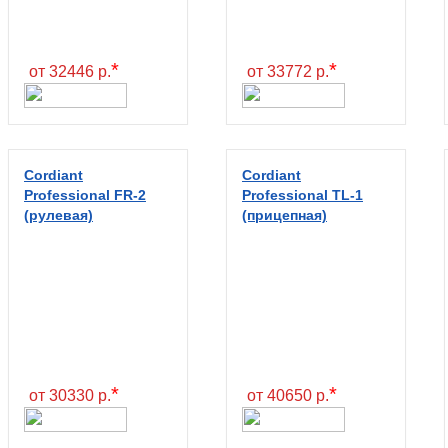
*
*
от 32446 р.
от 33772 р.
Cordiant
Cordiant
Professional FR-2
Professional TL-1
(рулевая)
(прицепная)
*
*
от 30330 р.
от 40650 р.