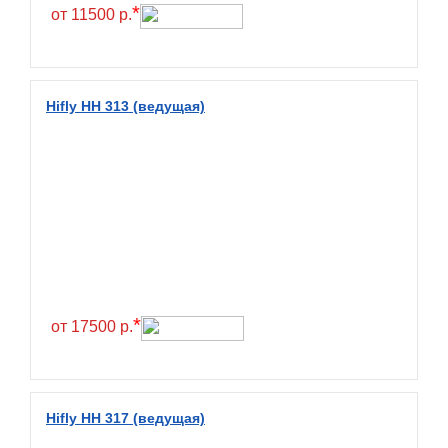
Hilo
*
от 11500 р.
Hoosier
HunterRoad
I Zen KW22
Hifly HH 313 (ведущая)
Ikon
Ikon Tyres
Ilink
Imperial
Infinity
Interstate
JK Tyre
*
от 17500 р.
Joyroad
Kabat
Kapsen
Hifly HH 317 (ведущая)
Kavir Tire