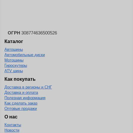
Landspider
Lanvigator
Lassa
Laufenn
ОГРН
308774636500526
Каталог
Leao
Автошины
Ling Long
Автомобильные диски
Long March
Мотошины
Гироскутеры
Longtraxx
ATV шины
Magnum
Как покупать
Доставка в регионы и СНГ
Marangoni
Доставка и оплата
Marcher
Полезная информация
Как сделать заказ
Marshal
Оптовые продажи
Massimo
О нас
Контакты
Mastercraft
Новости