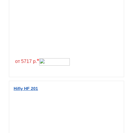
BlackHawk
Blacklion
Boto
Bridgestone
Cachland
Camso
*
от 5717 р.
Carlisle
Ceat
Centara
Hifly HF 201
Chaoyang
Comforser
Compasal
Composit
Constancy