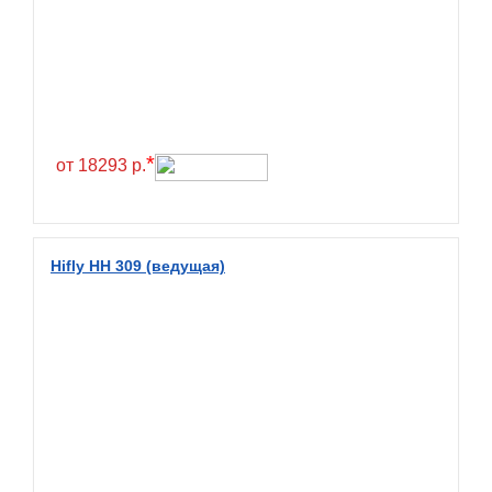
Greentrac
Gremax
Grenlander
Gri
Gripmax
*
от 18293 р.
GT Radial
GTK
Habilead
Hifly HH 309 (ведущая)
Haida
Hankook
Headway
Henan
Hercules
Hifly