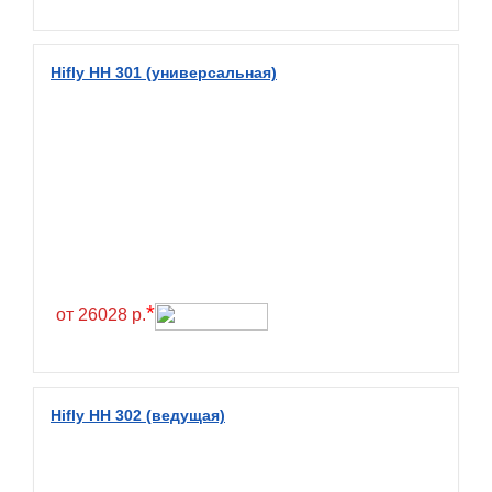
Fullrun
Galaxy
Hifly HH 301 (универсальная)
General
General Tire
Gislaved
Giti
Goform
Goldshield
GoldStone
*
от 26028 р.
Goodride
Goodtrip
Goodyear
Hifly HH 302 (ведущая)
Greckster
Green Dragon