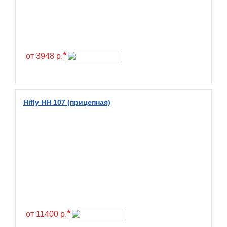
Exmile
Falken
Farride
Farroad
*
от 3948 р.
Federal
Fesite
Firemax
Hifly HH 107 (прицепная)
Firestone
Forceland
Forerunner
Formula
Fortune
Forza
Fronway
*
от 11400 р.
Fulda