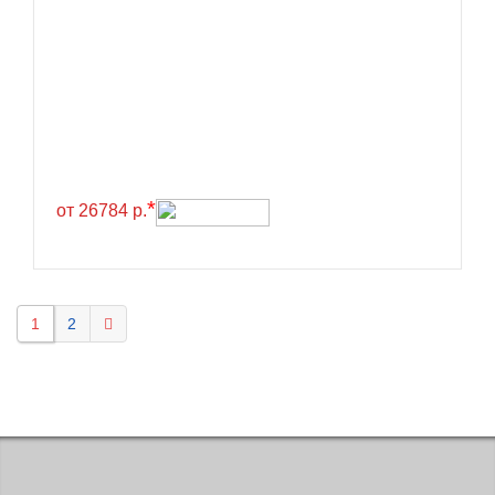
KELLY
Kenda
Kinforest
Kingboss
Kingnate
Kingstar
*
от 26784 р.
Kleber
Kormoran
Kpatos
1
2
Kumho
Kustone
Lande
Landrock
Landsail