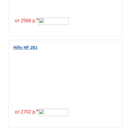
Continental
Contyre
*
от 2586 р.
Cooper
Cooper&Chengshan
Copartner
Hifly HF 261
Cordiant
Crossleader
Crosswind
CST
Cultor
Deestone
Deli
*
от 2702 р.
Delinte
Delmax