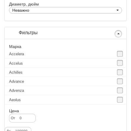
Диаметр, дюйм
Неважно
Фильтры
Марка
Accelera
Accelus
Achilles
Advance
Advenza
Aeolus
Agate
Цена
Agrica
От
Alliance