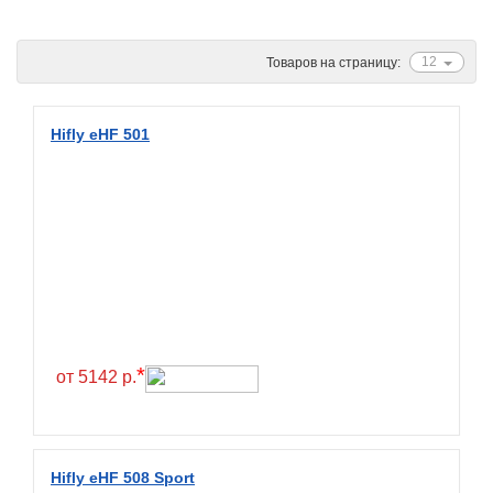
Ascenso
ATF
12
Товаров на страницу:
Atlander
Attar
Hifly eHF 501
Austone
Autogreen
Avatyre
Avon
Barez Tires
Bars
Barum
*
от 5142 р.
Bearway
Bestang
BFGoodrich
Hifly eHF 508 Sport
BKT