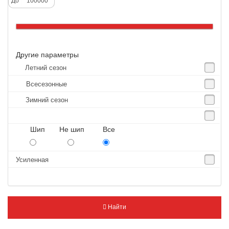
До
Altenzo
Altura
Amberstone
Другие параметры
Amtel
Летний сезон
Anjie
Всесезонные
Annaite
Зимний сезон
Antares
Aosen
Шип Не шип Все
Aoteli
Aplus
Усиленная
APT
Arivo
Armour
Найти
Armstrong