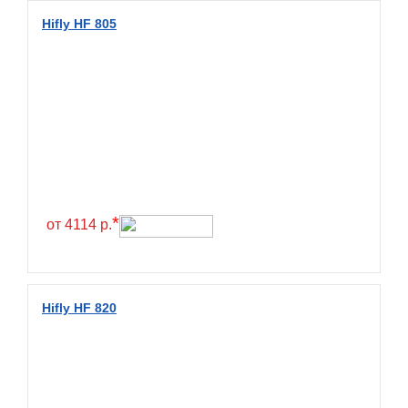
Diamondback
Hifly HF 805
Distance
Dmack
Dongfeng
Double Coin
Double Star
Doupro
Drc
*
от 4114 р.
Dunlop
Duraturn
Dynamo
Hifly HF 820
Emrald
Everest
Evergreen