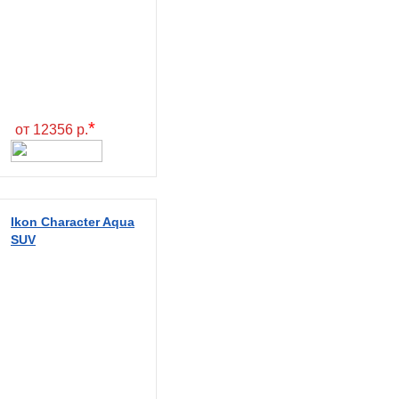
*
от 12356 р.
Ikon Character Aqua
SUV