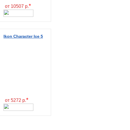
*
от 10507 р.
Ikon Character Ice 5
*
от 5272 р.