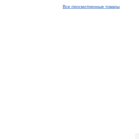
APT
Все просмотренные товары
Arivo
Armour
Armstrong
Ascenso
ATF
Atlander
Attar
Austone
Autogreen
Avatyre
Avon
Barez Tires
Bars
Barum