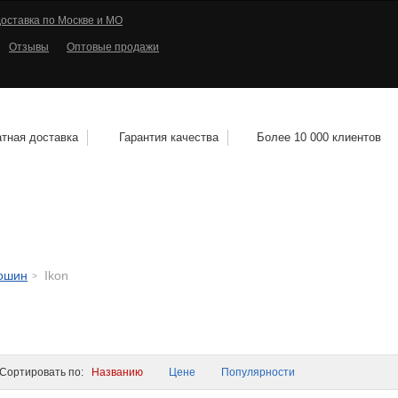
оставка по Москве и МО
Отзывы
Оптовые продажи
тная доставка
Гарантия качества
Более 10 000 клиентов
КОЛЕСНЫЕ ДИСКИ
МОТОШИНЫ
КВАДРО
тошин
Ikon
ортировать по:
Названию
Цене
Популярности