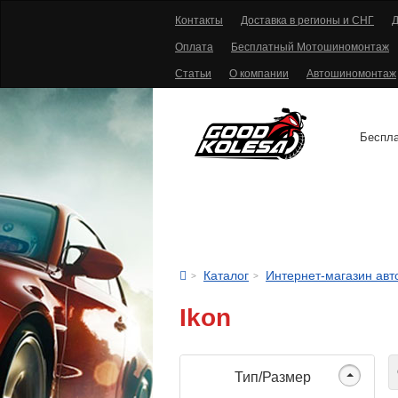
Контакты
Доставка в регионы и СНГ
Д
Оплата
Бесплатный Мотошиномонтаж
Статьи
О компании
Автошиномонтаж
Беспла
АВТОШИНЫ
Каталог
Интернет-магазин ав
Ikon
С
Тип/Размер