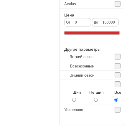
Aeolus
Agate
Цена
Agrica
От
До
Alliance
Altenzo
Другие параметры
Altura
Летний сезон
Amberstone
Всесезонные
Amtel
Зимний сезон
Anjie
Annaite
Шип Не шип Все
Antares
Aosen
Усиленная
Aoteli
Aplus