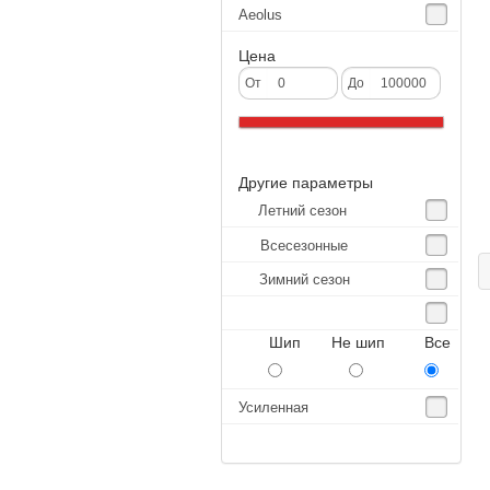
Aeolus
Agate
Цена
Agrica
От
До
Alliance
Altenzo
Другие параметры
Altura
Летний сезон
Amberstone
Всесезонные
Amtel
Зимний сезон
Anjie
Annaite
Шип Не шип Все
Antares
Aosen
Усиленная
Aoteli
Aplus