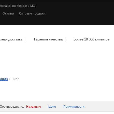
оставка по Москве и МО
Отзывы
Оптовые продажи
тная доставка
Гарантия качества
Более 10 000 клиентов
КОЛЕСНЫЕ ДИСКИ
МОТОШИНЫ
КВАДРО
тошин
Ikon
ортировать по:
Названию
Цене
Популярности