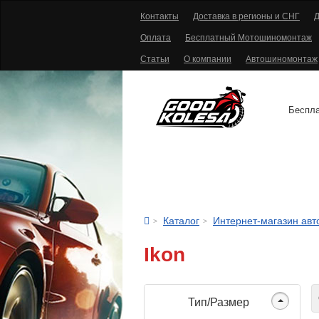
Контакты
Доставка в регионы и СНГ
Д
Оплата
Бесплатный Мотошиномонтаж
Статьи
О компании
Автошиномонтаж
Беспла
АВТОШИНЫ
Каталог
Интернет-магазин ав
Ikon
С
Тип/Размер