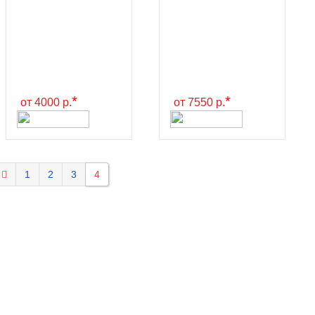
*
*
от 4000 р.
от 7550 р.
1
2
3
4