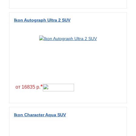
Fullrun
Galaxy
Ikon Autograph Ultra 2 SUV
General
General Tire
Gislaved
Giti
Goform
Goldshield
GoldStone
*
от 16835 р.
Goodride
Goodtrip
Goodyear
Ikon Character Aqua SUV
Greckster
Green Dragon