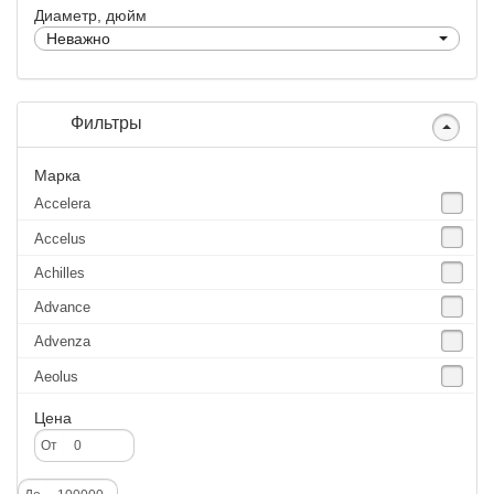
Диаметр, дюйм
Неважно
Фильтры
Марка
Accelera
Accelus
Achilles
Advance
Advenza
Aeolus
Agate
Цена
Agrica
От
Alliance