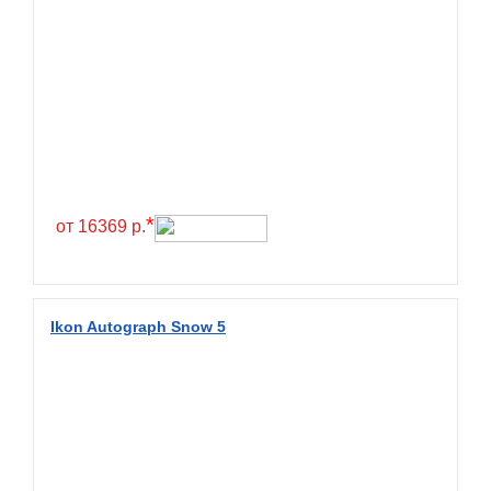
BlackHawk
Blacklion
Boto
Bridgestone
Cachland
Camso
*
от 16369 р.
Carlisle
Ceat
Centara
Ikon Autograph Snow 5
Chaoyang
Comforser
Compasal
Composit
Constancy