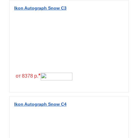
Diamondback
Ikon Autograph Snow C3
Distance
Dmack
Dongfeng
Double Coin
Double Star
Doupro
Drc
*
от 8378 р.
Dunlop
Duraturn
Dynamo
Ikon Autograph Snow C4
Emrald
Everest
Evergreen