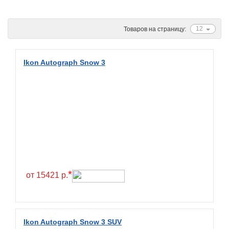
Ascenso
ATF
12
Товаров на страницу:
Atlander
Attar
Ikon Autograph Snow 3
Austone
Autogreen
Avatyre
Avon
Barez Tires
Bars
Barum
*
от 15421 р.
Bearway
Bestang
BFGoodrich
Ikon Autograph Snow 3 SUV
BKT