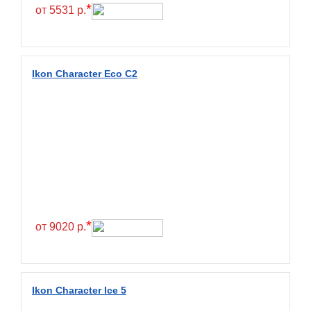
Hilo
*
от 5531 р.
Hoosier
HunterRoad
I Zen KW22
Ikon Character Eco C2
Ikon
Ikon Tyres
Ilink
Imperial
Infinity
Interstate
JK Tyre
*
от 9020 р.
Joyroad
Kabat
Kapsen
Ikon Character Ice 5
Kavir Tire