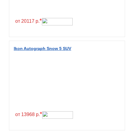
Continental
Contyre
*
от 20117 р.
Cooper
Cooper&Chengshan
Copartner
Ikon Autograph Snow 5 SUV
Cordiant
Crossleader
Crosswind
CST
Cultor
Deestone
Deli
*
от 13968 р.
Delinte
Delmax