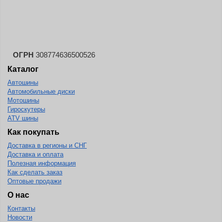
Landspider
Lanvigator
Lassa
Laufenn
ОГРН
308774636500526
Каталог
Leao
Автошины
Ling Long
Автомобильные диски
Long March
Мотошины
Гироскутеры
Longtraxx
ATV шины
Magnum
Как покупать
Доставка в регионы и СНГ
Marangoni
Доставка и оплата
Marcher
Полезная информация
Как сделать заказ
Marshal
Оптовые продажи
Massimo
О нас
Контакты
Mastercraft
Новости