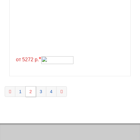
KELLY
Kenda
Kinforest
Kingboss
Kingnate
Kingstar
*
от 5272 р.
Kleber
Kormoran
Kpatos
1
2
3
4
Kumho
Kustone
Lande
Landrock
Landsail