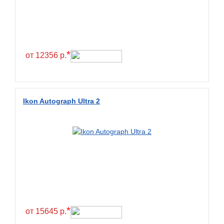
Exmile
Falken
Farride
Farroad
*
от 12356 р.
Federal
Fesite
Firemax
Ikon Autograph Ultra 2
Firestone
Forceland
Forerunner
Formula
Fortune
Forza
Fronway
*
от 15645 р.
Fulda