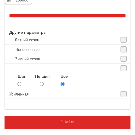
До
Altenzo
Altura
Amberstone
Другие параметры
Amtel
Летний сезон
Anjie
Всесезонные
Annaite
Зимний сезон
Antares
Aosen
Шип Не шип Все
Aoteli
Aplus
Усиленная
APT
Arivo
Armour
Найти
Armstrong