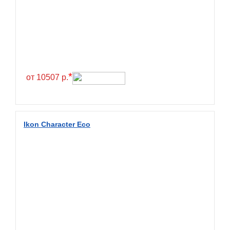
Greentrac
Gremax
Grenlander
Gri
Gripmax
*
от 10507 р.
GT Radial
GTK
Habilead
Ikon Character Eco
Haida
Hankook
Headway
Henan
Hercules
Hifly