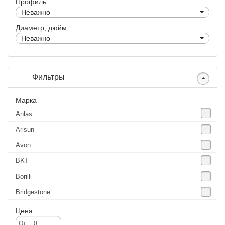
Профиль
Неважно
Диаметр, дюйм
Неважно
Фильтры
Марка
Anlas
Arisun
Avon
BKT
Borilli
Bridgestone
Continental
Цена
CST
От