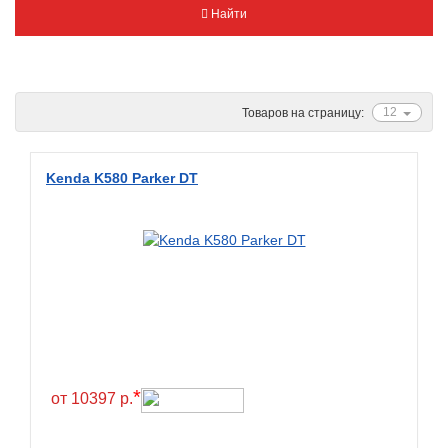
Найти
Metzeler
Michelin
Mitas
Nankang
12
Товаров на страницу:
Novion
Pirelli
Kenda K580 Parker DT
PMT
Red Sun
Sava
Schwalbe
Shantian
Shinko
*
Sunchase
от 10397 р.
Titan