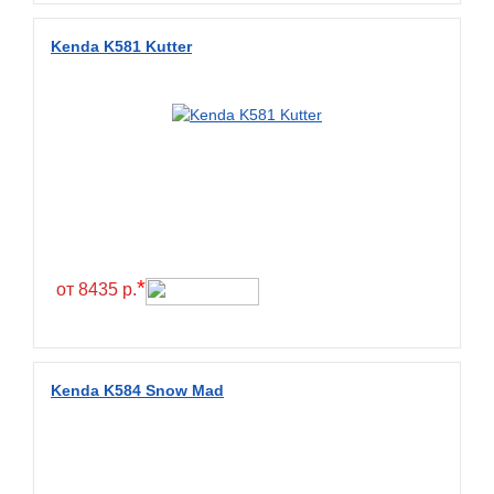
Wanda
Wanmao
Kenda K581 Kutter
Wincross
X-Grip
YiJiaBan
Волтайр
Кама
Петрошина
*
от 8435 р.
Kenda K584 Snow Mad