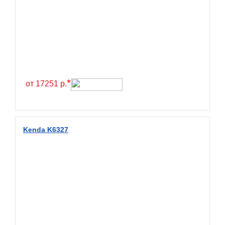
*
от 17251 р.
Kenda K6327