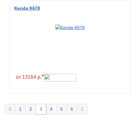
Kenda K678
*
от 13164 р.
1
2
3
4
5
6