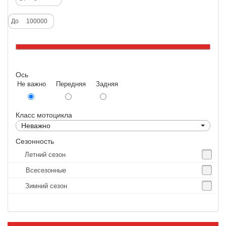
Deestone
До
Dunlop
Excel
Forerunner
Ось
GoldenTyre
Не важно Передняя Задняя
Gummy
Heidenau
Класс мотоцикла
IRC
Неважно
IRC Tyre
Сезонность
Летний сезон
Kenda
Всесезонные
KINGS TIRE
Зимний сезон
Kingstone
Kingtyre
Maxxis