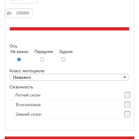
Deestone
До
Dunlop
Excel
Forerunner
Ось
GoldenTyre
Не важно Передняя Задняя
Gummy
Heidenau
Класс мотоцикла
IRC
Неважно
IRC Tyre
Сезонность
Летний сезон
Kenda
Всесезонные
KINGS TIRE
Зимний сезон
Kingstone
Kingtyre
Maxxis