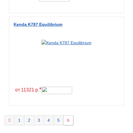
Kenda K787 Equilibrium
*
от 11321 р.
1
2
3
4
5
6