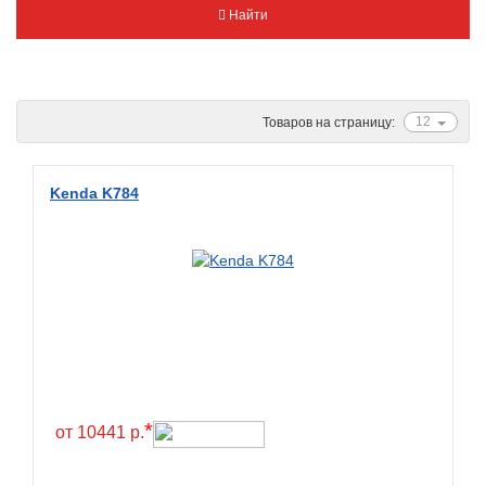
Найти
Metzeler
Michelin
Mitas
Nankang
12
Товаров на страницу:
Novion
Pirelli
Kenda K784
PMT
Red Sun
Sava
Schwalbe
Shantian
Shinko
*
Sunchase
от 10441 р.
Titan