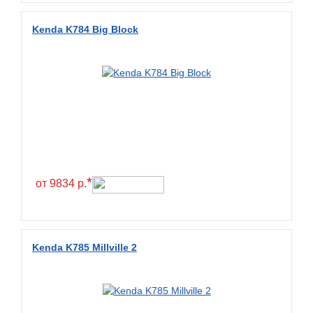
Wanda
Wanmao
Kenda K784 Big Block
Wincross
X-Grip
YiJiaBan
Волтайр
Кама
Петрошина
*
от 9834 р.
Kenda K785 Millville 2