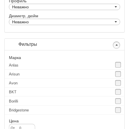
Профиль
Неважно
Диаметр, дюйм
Неважно
Фильтры
Марка
Anlas
Arisun
Avon
BKT
Borilli
Bridgestone
Continental
Цена
CST
От