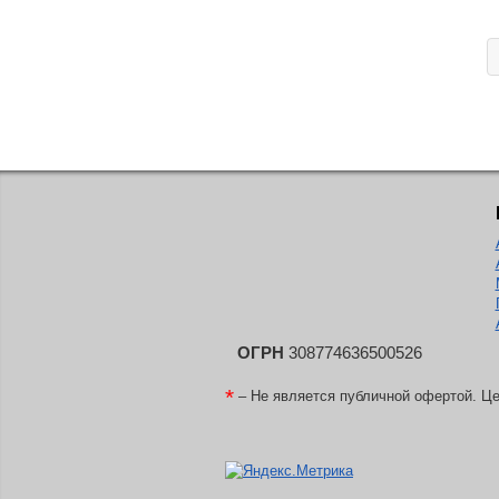
ОГРН
308774636500526
*
– Не является публичной офертой. Це