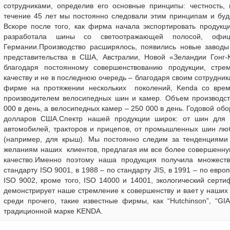
сотрудниками, определив его основные принципы: честность, 
течение 45 лет мы постоянно следовали этим принципам и буд
Вскоре после того, как фирма начала экспортировать продукц
разработала шины со светоотражающей полосой, офиц
Германии.Производство расширялось, появились новые заводы
представительства в США, Австралии, Новой «Зеландии Гонг-
благодаря постоянному совершенствованию продукции, стр
качеству и не в последнюю очередь – благодаря своим сотрудник
фирме на протяжении нескольких поколений, Kenda со вре
производителем велосипедных шин и камер. Объем производст
000 в день, а велосипедных камер – 250 000 в день. Годовой обор
долларов США.Спектр нашей продукции широк: от шин для
автомобилей, тракторов и прицепов, от промышленных шин лю
(например, для крыш). Мы постоянно следим за тенденциями 
желаниям наших клиентов, предлагая им все более совершенну
качество.Именно поэтому наша продукция получила множеств
стандарту ISO 9001, в 1988 – по стандарту JIS, в 1991 – по евро
ISO 9002, кроме того, ISO 14000 и 14001, экологический серти
демонстрирует наше стремление к совершенству и вает у наших к
среди прочего, такие известные фирмы, как “Hutchinson”, “GI
традиционной марке KENDA.