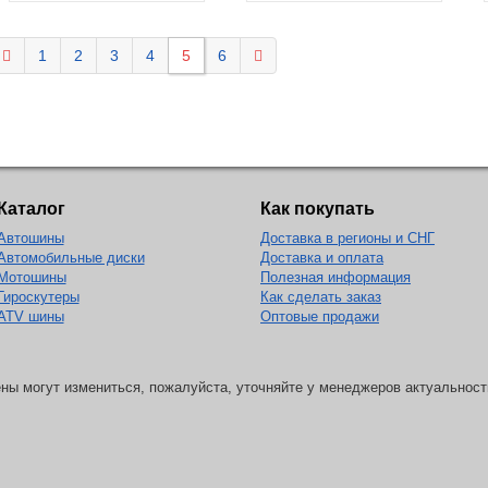
1
2
3
4
5
6
Каталог
Как покупать
Автошины
Доставка в регионы и СНГ
Автомобильные диски
Доставка и оплата
Мотошины
Полезная информация
Гироскутеры
Как сделать заказ
ATV шины
Оптовые продажи
ны могут измениться, пожалуйста, уточняйте у менеджеров актуальност