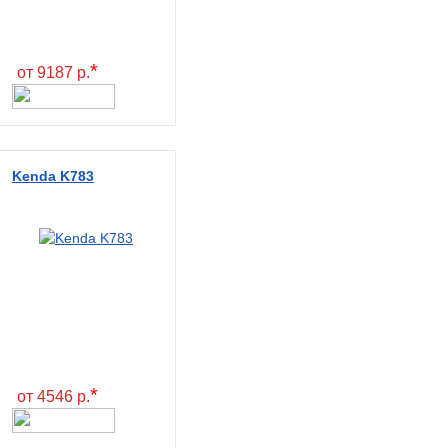
*
от 9187 р.
Kenda K783
*
от 4546 р.