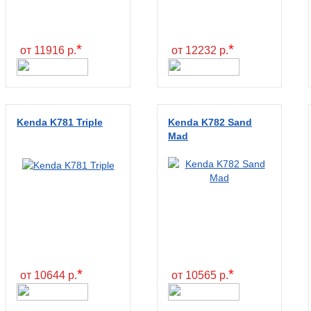
*
*
от 11916 р.
от 12232 р.
Kenda K781 Triple
Kenda K782 Sand
Mad
*
*
от 10644 р.
от 10565 р.