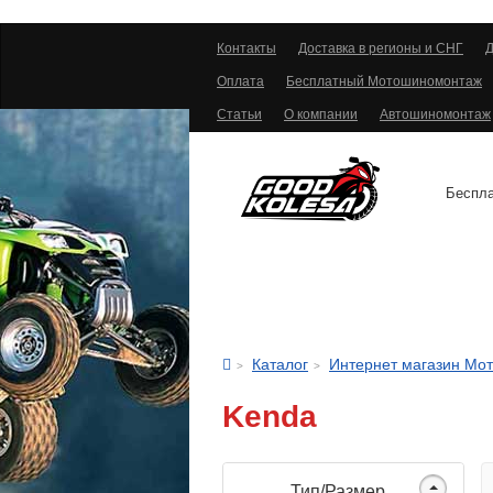
Контакты
Доставка в регионы и СНГ
Д
Оплата
Бесплатный Мотошиномонтаж
Статьи
О компании
Автошиномонтаж
Беспла
АВТОШИНЫ
Каталог
Интернет магазин Мо
Kenda
Тип/Размер