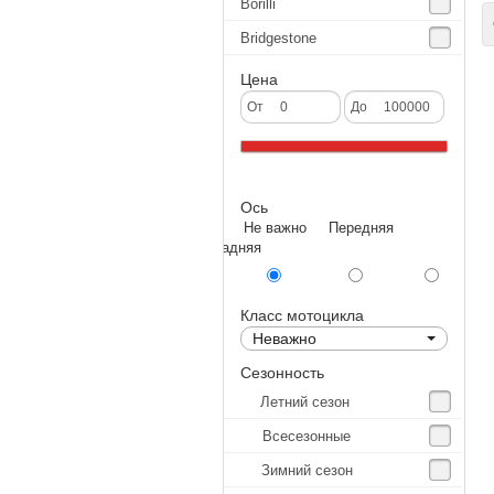
Borilli
С
Bridgestone
Continental
Цена
CST
От
До
Deestone
Dunlop
Ось
Excel
Не важно Передняя
Forerunner
Задняя
GoldenTyre
Gummy
Класс мотоцикла
Неважно
Heidenau
Сезонность
IRC
Летний сезон
IRC Tyre
Всесезонные
Kenda
Зимний сезон
KINGS TIRE