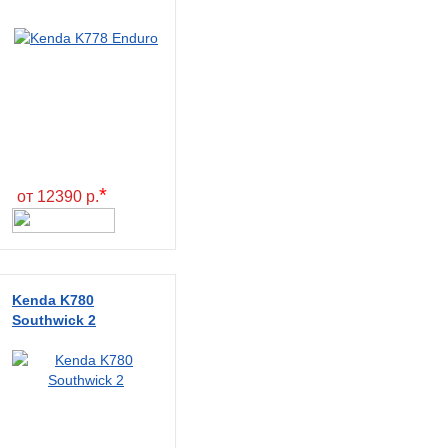
*
от 12390 р.
Kenda K780
Southwick 2