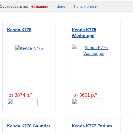
ортировать по:
Названию
Цене
Популярности
Kenda K775
Kenda K775
Washougal
*
*
от 3874 р.
от 3601 р.
Kenda K776 Gauntlet
Kenda K777 Enduro