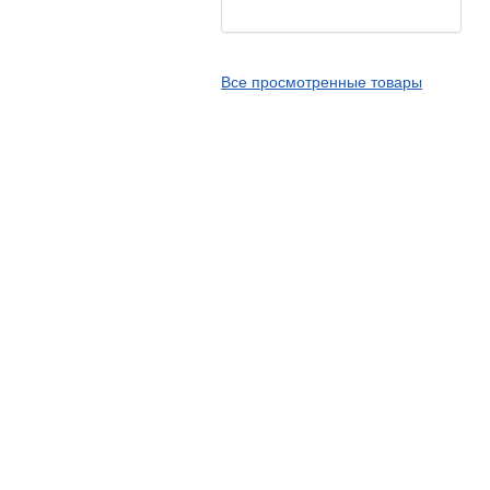
Kingstone
Kingtyre
Все просмотренные товары
Maxxis
Metzeler
Michelin
Mitas
Nankang
Novion
Pirelli
PMT
Red Sun
Sava
Schwalbe
Shantian