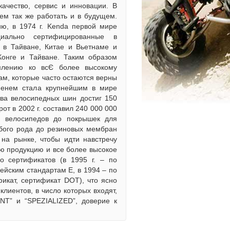
качество, сервис и инновации. В
ем так же работать и в будущем.
ию, в 1974 г. Kenda первой мире
иально сертифицированные в
 в Тайване, Китае и Вьетнаме и
Конге и Тайване. Таким образом
емлению ко всЄ более высокому
ам, которые часто остаются верны
менем стала крупнейшим в мире
ва велосипедных шин достиг 150
от в 2002 г. составил 240 000 000
 велосипедов до покрышек для
бого рода до резиновых мембран
на рынке, чтобы идти навстречу
ю продукцию и все более высокое
о сертификатов (в 1995 г. – по
пейским стандартам Е, в 1994 – по
фикат, сертификат DOT), что ясно
лиентов, в число которых входят,
ANT” и “SPEZIALIZED”, доверие к