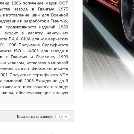
айланд 1966 получение марки DOT
льства завода в Гвангъю 1975
а изготовление шин для Военной
едований и разработок в Гвангъю,
я продуктивности изделий 1989
а входит в десятку наилучших
ста F.A.A. США для коммерческих
001 1996 Получение Сертификата
иката ISO - 14001 для завода в
в в Гвангъю и Гоксеонгу 1999
тым колесом, четвертая в мировой
фективных шин. Фирма становится
 2001 Получение сертификата VDA
их симпатий 2003 Вхождение до 9
атического производства в городе
е шины, обеспечивающие полную
12
Товаров на страницу: