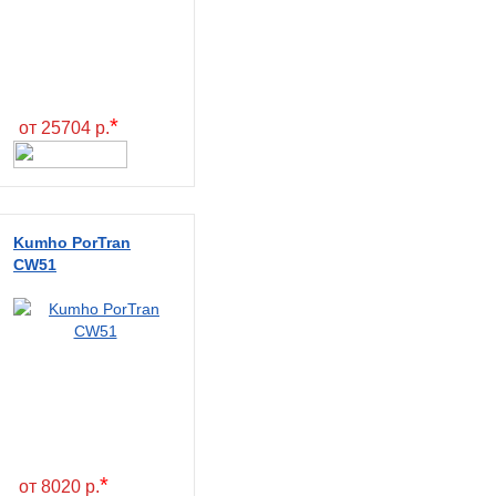
*
от 25704 р.
Kumho PorTran
CW51
*
от 8020 р.