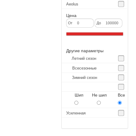
Aeolus
Agate
Цена
Agrica
От
До
Alliance
Altenzo
Другие параметры
Altura
Летний сезон
Amberstone
Всесезонные
Amtel
Зимний сезон
Anjie
Annaite
Шип Не шип Все
Antares
Aosen
Усиленная
Aoteli
Aplus