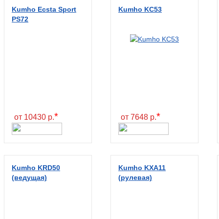
Kumho Ecsta Sport
Kumho KC53
PS72
*
*
от 10430 р.
от 7648 р.
Kumho KRD50
Kumho KXA11
(ведущая)
(рулевая)