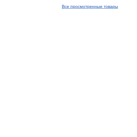
APT
Все просмотренные товары
Arivo
Armour
Armstrong
Ascenso
ATF
Atlander
Attar
Austone
Autogreen
Avatyre
Avon
Barez Tires
Bars
Barum