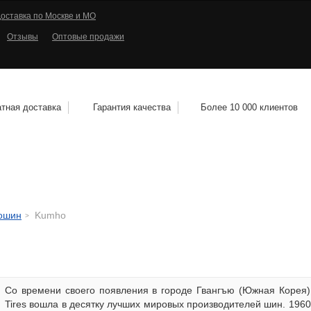
оставка по Москве и МО
Отзывы
Оптовые продажи
тная доставка
Гарантия качества
Более 10 000 клиентов
КОЛЕСНЫЕ ДИСКИ
МОТОШИНЫ
КВАДРО
тошин
Kumho
Со времени своего появления в городе Гвангъю (Южная Корея)
Tires вошла в десятку лучших мировых производителей шин. 196