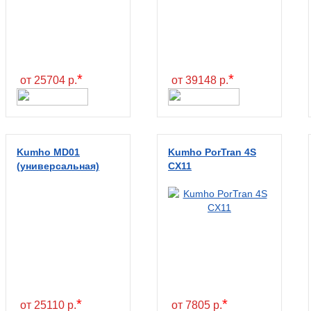
*
*
от 25704 р.
от 39148 р.
Kumho MD01
Kumho PorTran 4S
(универсальная)
CX11
*
*
от 25110 р.
от 7805 р.