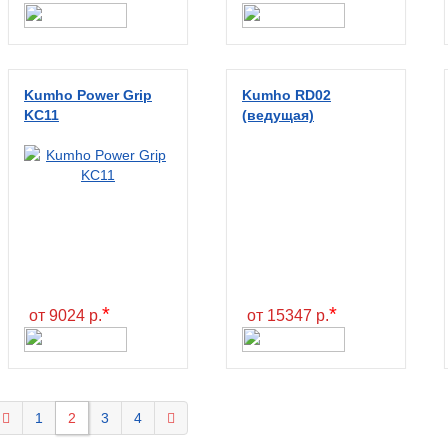
Kumho Power Grip
Kumho RD02
KC11
(ведущая)
*
*
от 9024 р.
от 15347 р.
1
2
3
4