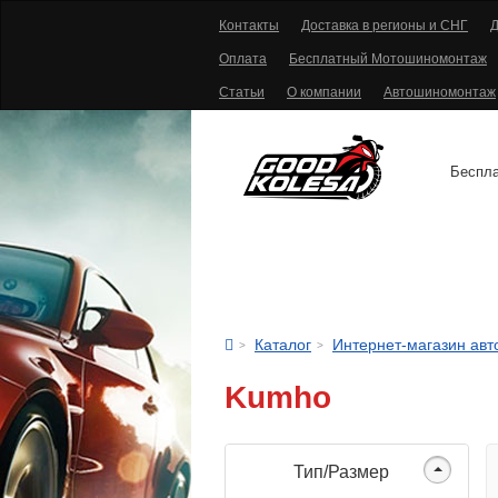
Контакты
Доставка в регионы и СНГ
Д
Оплата
Бесплатный Мотошиномонтаж
Статьи
О компании
Автошиномонтаж
Беспла
АВТОШИНЫ
Каталог
Интернет-магазин ав
Kumho
Тип/Размер