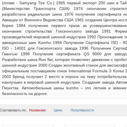
(позже - Samyang Tire Co.) 1965 первый экспорт 200 шин в Т
(Министерство Транспорта США) 1974 окончание строите
разработана радиальная шина 1976 получение сертификата н
Авиации от Военного Ведомства США 1981 создание Центра иссл
Корея 1984 получение первого приза за усовершенствовани
окончание строительства Гоксеонгского завода 1991 Фирм
производителей мировой шинной индустрии 1992 Прохождение те
авиационных шин Kumho 1994 Получение Сертифіката ISO - 9
ISO - 14001 для Гоксеонгского завода 1996 Получение Сертиф
Гвангъю 1998 Получение сертификата QS 9000 для заводо
Разработана шина Run flat, которая позволяет движение с проби
шинной индустрии 2000 Создан монтажный станок для високоэф
официальным поставщиком гонок International Formula 3 Korea
2002 Бренд получает 2 место в опросе на тему потребительск
наилучших в мировой шинной индустрии. Создание завода Автом
Пиунгтак. Автомобильные шины kumho – это летние и зимни
безопасность на дороге.
ортировать по:
Названию
Цене
Популярности