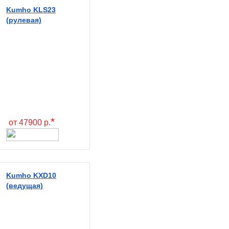
Kumho KLS23
(рулевая)
*
от 47900 р.
Kumho KXD10
(ведущая)