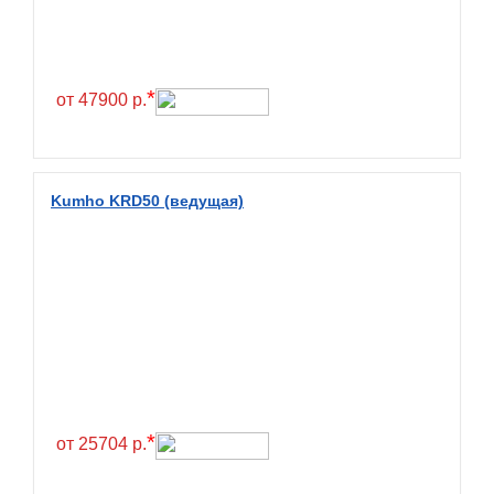
Continental
Contyre
Cooper
*
от 47900 р.
Cooper&Chengshan
Copartner
Cordiant
Kumho KRD50 (ведущая)
Crossleader
Crosswind
CST
Cultor
Deestone
Deli
Delinte
*
от 25704 р.
Delmax