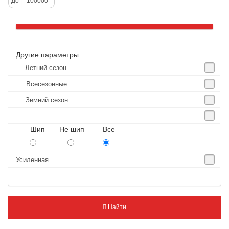
До
Altenzo
Altura
Amberstone
Другие параметры
Amtel
Летний сезон
Anjie
Всесезонные
Annaite
Зимний сезон
Antares
Aosen
Шип Не шип Все
Aoteli
Aplus
Усиленная
APT
Arivo
Armour
Найти
Armstrong