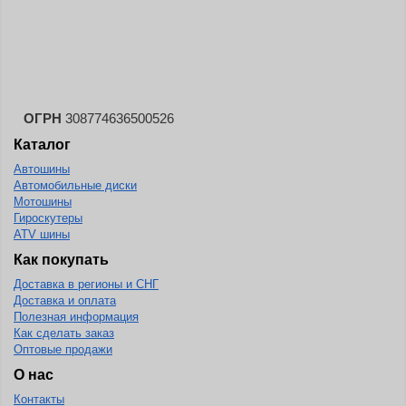
Landspider
Lanvigator
Lassa
Laufenn
ОГРН
308774636500526
Leao
Каталог
Ling Long
Автошины
Long March
Автомобильные диски
Мотошины
Longtraxx
Гироскутеры
ATV шины
Magnum
Как покупать
Marangoni
Доставка в регионы и СНГ
Marcher
Доставка и оплата
Полезная информация
Marshal
Как сделать заказ
Оптовые продажи
Massimo
О нас
Mastercraft
Контакты