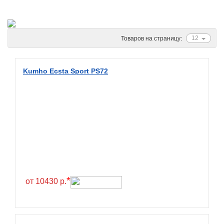
Ascenso
ATF
Atlander
12
Товаров на страницу:
Attar
Austone
Kumho Ecsta Sport PS72
Autogreen
Avatyre
Avon
Barez Tires
Bars
Barum
Bearway
*
от 10430 р.
Bestang
BFGoodrich
BKT