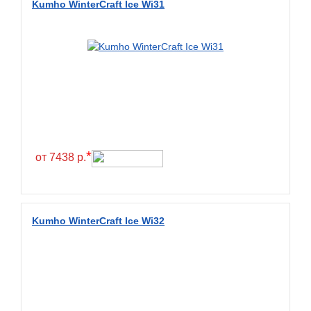
Kumho WinterCraft Ice Wi31
BlackHawk
Blacklion
Boto
Bridgestone
Cachland
Camso
Carlisle
*
от 7438 р.
Ceat
Centara
Chaoyang
Kumho WinterCraft Ice Wi32
Comforser
Compasal
Composit
Constancy