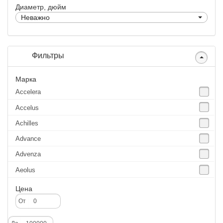
Диаметр, дюйм
Неважно
Фильтры
Марка
Accelera
Accelus
Achilles
Advance
Advenza
Aeolus
Agate
Цена
Agrica
От
Alliance