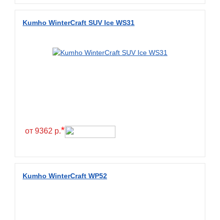
Diamondback
Distance
Kumho WinterCraft SUV Ice WS31
Dmack
Dongfeng
Double Coin
Double Star
Doupro
Drc
Dunlop
*
от 9362 р.
Duraturn
Dynamo
Emrald
Kumho WinterCraft WP52
Everest
Evergreen