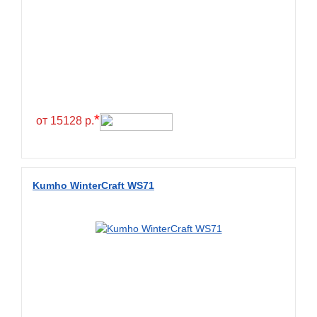
Greentrac
Gremax
Grenlander
Gri
Gripmax
*
GT Radial
от 15128 р.
GTK
Habilead
Kumho WinterCraft WS71
Haida
Hankook
Headway
Henan
Hercules
Hifly