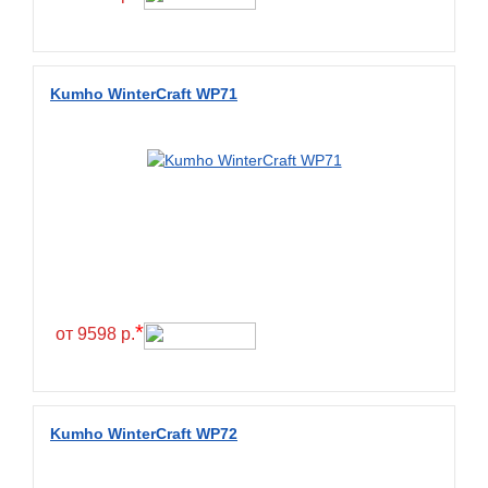
Fullrun
Galaxy
General
Kumho WinterCraft WP71
General Tire
Gislaved
Giti
Goform
Goldshield
GoldStone
*
Goodride
от 9598 р.
Goodtrip
Goodyear
Kumho WinterCraft WP72
Greckster
Green Dragon