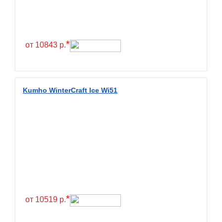
Continental
Contyre
Cooper
*
от 10843 р.
Cooper&Chengshan
Copartner
Cordiant
Kumho WinterCraft Ice Wi51
Crossleader
Crosswind
CST
Cultor
Deestone
Deli
Delinte
*
от 10519 р.
Delmax