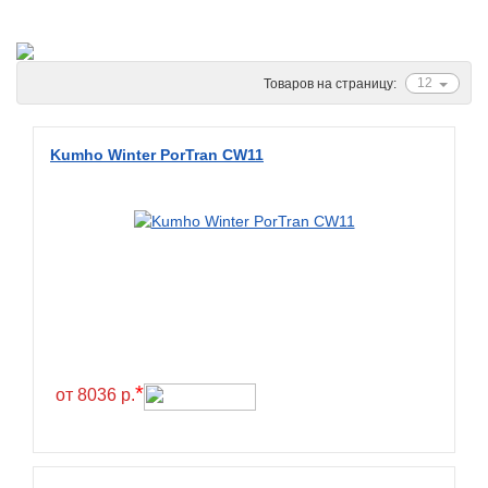
Ascenso
ATF
Atlander
12
Товаров на страницу:
Attar
Austone
Kumho Winter PorTran CW11
Autogreen
Avatyre
Avon
Barez Tires
Bars
Barum
Bearway
*
от 8036 р.
Bestang
BFGoodrich
BKT