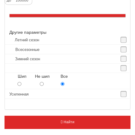
До
Altenzo
Altura
Amberstone
Другие параметры
Amtel
Летний сезон
Anjie
Всесезонные
Annaite
Зимний сезон
Antares
Aosen
Шип Не шип Все
Aoteli
Aplus
Усиленная
APT
Arivo
Armour
Найти
Armstrong