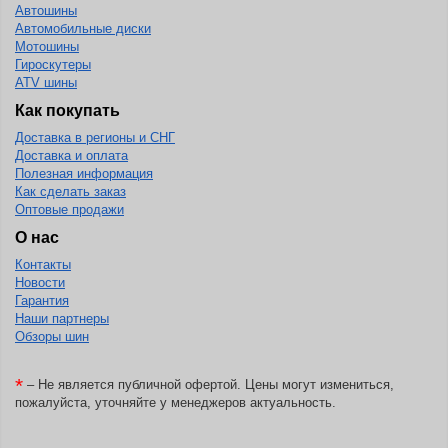
Автошины
KELLY
Автомобильные диски
Мотошины
Kenda
Гироскутеры
ATV шины
Kinforest
Как покупать
Kingboss
Доставка в регионы и СНГ
Kingnate
Доставка и оплата
Полезная информация
Kingstar
Как сделать заказ
Оптовые продажи
Kleber
О нас
Kormoran
Контакты
Kpatos
Новости
Гарантия
Kumho
Наши партнеры
Обзоры шин
Kustone
Lande
*
– Не является публичной офертой. Цены могут измениться,
Landrock
пожалуйста, уточняйте у менеджеров актуальность.
Landsail