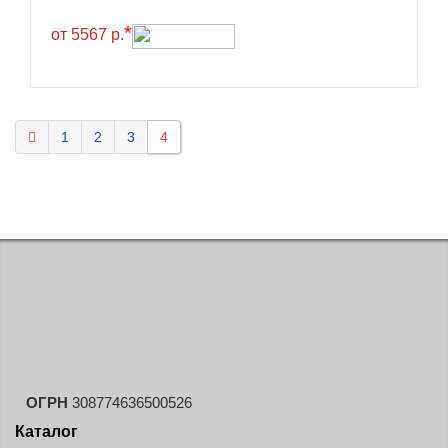
Hilo
*
от 5567 р.
Hoosier
HunterRoad
I Zen KW22
Ikon
1
2
3
4
Ikon Tyres
Ilink
Imperial
Infinity
Interstate
JK Tyre
Joyroad
Kabat
ОГРН
308774636500526
Kapsen
Каталог
Kavir Tire