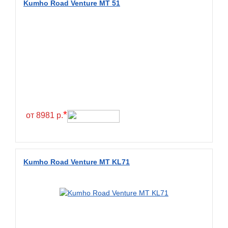
Kumho Road Venture MT 51
BlackHawk
Blacklion
Boto
Bridgestone
Cachland
Camso
Carlisle
*
от 8981 р.
Ceat
Centara
Chaoyang
Kumho Road Venture MT KL71
Comforser
Compasal
Composit
Constancy