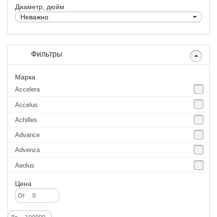
Диаметр, дюйм
Неважно
Фильтры
Марка
Accelera
Accelus
Achilles
Advance
Advenza
Aeolus
Agate
Цена
Agrica
От
Alliance