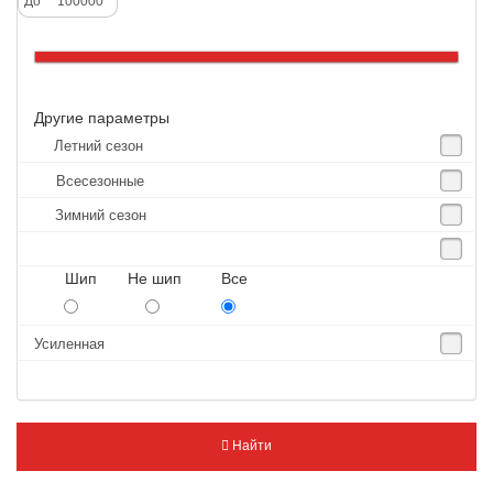
До
Altenzo
Altura
Amberstone
Другие параметры
Amtel
Летний сезон
Anjie
Всесезонные
Annaite
Зимний сезон
Antares
Aosen
Шип Не шип Все
Aoteli
Aplus
Усиленная
APT
Arivo
Armour
Найти
Armstrong