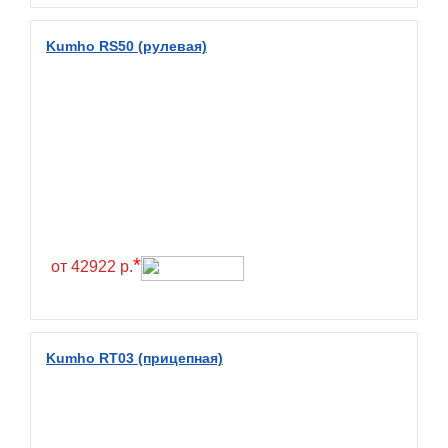
Diamondback
Distance
Kumho RS50 (рулевая)
Dmack
Dongfeng
Double Coin
Double Star
Doupro
Drc
Dunlop
*
от 42922 р.
Duraturn
Dynamo
Emrald
Kumho RT03 (прицепная)
Everest
Evergreen