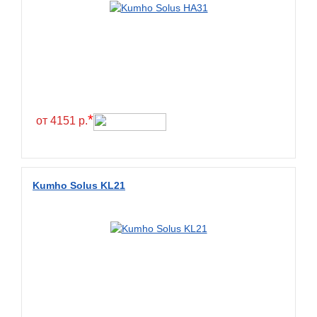
Greentrac
Gremax
Grenlander
Gri
Gripmax
*
GT Radial
от 4151 р.
GTK
Habilead
Kumho Solus KL21
Haida
Hankook
Headway
Henan
Hercules
Hifly