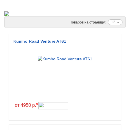
Ascenso
ATF
Atlander
12
Товаров на страницу:
Attar
Austone
Kumho Road Venture AT61
Autogreen
Avatyre
Avon
Barez Tires
Bars
Barum
Bearway
*
от 4950 р.
Bestang
BFGoodrich
BKT