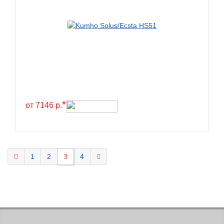
KELLY
Kenda
Kinforest
Kingboss
Kingnate
Kingstar
*
от 7146 р.
Kleber
Kormoran
Kpatos
Kumho
1
2
3
4
Kustone
Lande
Landrock
Landsail