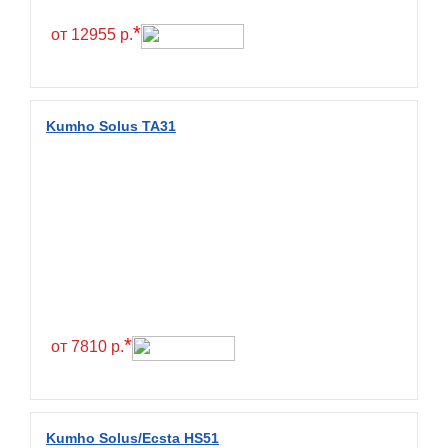
Hilo
*
от 12955 р.
Hoosier
HunterRoad
I Zen KW22
Kumho Solus TA31
Ikon
Ikon Tyres
Ilink
Imperial
Infinity
Interstate
JK Tyre
*
от 7810 р.
Joyroad
Kabat
Kapsen
Kumho Solus/Ecsta HS51
Kavir Tire