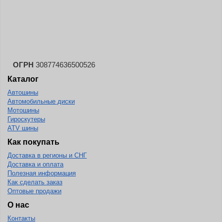
Landspider
Lanvigator
Lassa
Laufenn
ОГРН
308774636500526
Leao
Каталог
Ling Long
Автошины
Long March
Автомобильные диски
Мотошины
Longtraxx
Гироскутеры
ATV шины
Magnum
Как покупать
Marangoni
Доставка в регионы и СНГ
Marcher
Доставка и оплата
Полезная информация
Marshal
Как сделать заказ
Оптовые продажи
Massimo
О нас
Mastercraft
Контакты