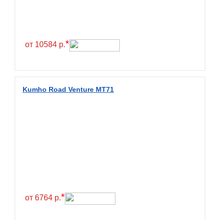
Continental
Contyre
Cooper
*
от 10584 р.
Cooper&Chengshan
Copartner
Cordiant
Kumho Road Venture MT71
Crossleader
Crosswind
CST
Cultor
Deestone
Deli
Delinte
*
от 6764 р.
Delmax