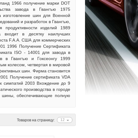
айланд 1966 получение марки DOT
льства завода в Гвангъю 1975
а изготовление шин для Военной
едований и разработок в Гвангъю,
я продуктивности изделий 1989
а входит в десятку наилучших
ста F.A.A. США для коммерческих
001 1996 Получение Сертификата
иката ISO - 14001 для завода в
в в Гвангъю и Гоксеонгу 1999
тым колесом, четвертая в мировой
фективных шин. Фирма становится
 2001 Получение сертификата VDA
их симпатий 2003 Вхождение до 9
атического производства в городе
е шины, обеспечивающие полную
12
Товаров на страницу: