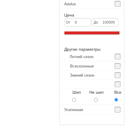
Aeolus
Agate
Цена
Agrica
От
До
Alliance
Altenzo
Другие параметры
Altura
Летний сезон
Amberstone
Всесезонные
Amtel
Зимний сезон
Anjie
Annaite
Шип Не шип Все
Antares
Aosen
Усиленная
Aoteli
Aplus