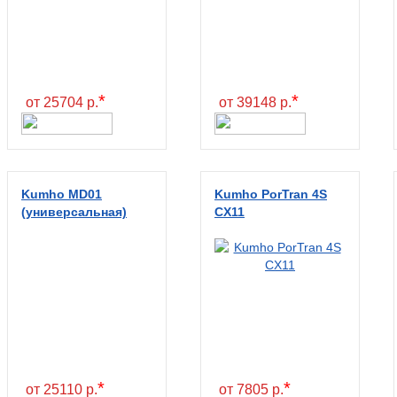
*
*
от 25704 р.
от 39148 р.
Kumho MD01
Kumho PorTran 4S
(универсальная)
CX11
*
*
от 25110 р.
от 7805 р.