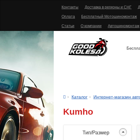
Контакты
Доставка в регионы и СНГ
Д
Оплата
Бесплатный Мотошиномонтаж
Статьи
О компании
Автошиномонтаж
Беспла
АВТОШИНЫ
Каталог
Интернет-магазин ав
Kumho
Тип/Размер