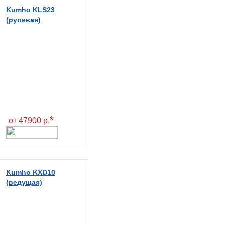
Kumho KLS23
(рулевая)
*
от 47900 р.
Kumho KXD10
(ведущая)