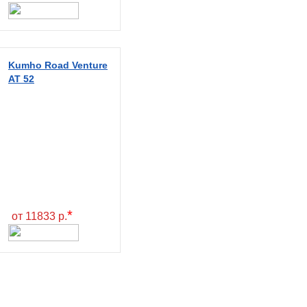
Kumho Road Venture
AT 52
*
от 11833 р.