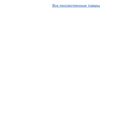
APT
Все просмотренные товары
Arivo
Armour
Armstrong
Ascenso
ATF
Atlander
Attar
Austone
Autogreen
Avatyre
Avon
Barez Tires
Bars
Barum