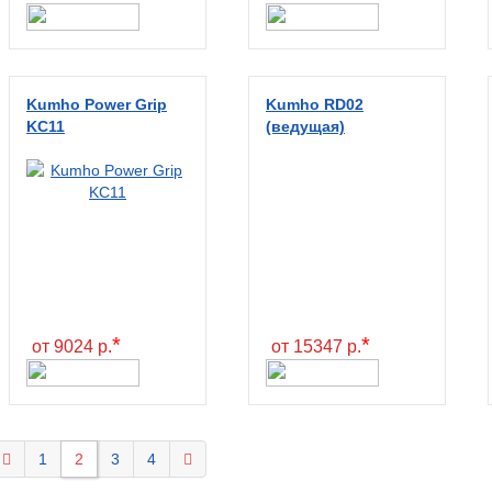
Kumho Power Grip
Kumho RD02
KC11
(ведущая)
*
*
от 9024 р.
от 15347 р.
1
2
3
4