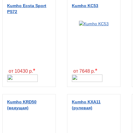
Kumho Ecsta Sport
Kumho KC53
PS72
*
*
от 10430 р.
от 7648 р.
Kumho KRD50
Kumho KXA11
(ведущая)
(рулевая)