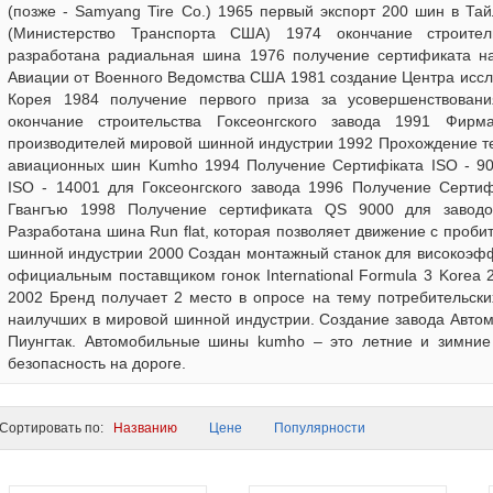
(позже - Samyang Tire Co.) 1965 первый экспорт 200 шин в Т
(Министерство Транспорта США) 1974 окончание строите
разработана радиальная шина 1976 получение сертификата н
Авиации от Военного Ведомства США 1981 создание Центра иссл
Корея 1984 получение первого приза за усовершенствовани
окончание строительства Гоксеонгского завода 1991 Фирм
производителей мировой шинной индустрии 1992 Прохождение те
авиационных шин Kumho 1994 Получение Сертифіката ISO - 9
ISO - 14001 для Гоксеонгского завода 1996 Получение Сертиф
Гвангъю 1998 Получение сертификата QS 9000 для заводо
Разработана шина Run flat, которая позволяет движение с проби
шинной индустрии 2000 Создан монтажный станок для високоэф
официальным поставщиком гонок International Formula 3 Korea
2002 Бренд получает 2 место в опросе на тему потребительск
наилучших в мировой шинной индустрии. Создание завода Автом
Пиунгтак. Автомобильные шины kumho – это летние и зимни
безопасность на дороге.
ортировать по:
Названию
Цене
Популярности