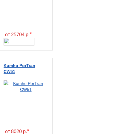
*
от 25704 р.
Kumho PorTran
CW51
*
от 8020 р.