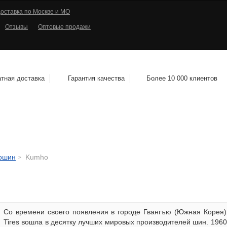
оставка по Москве и МО
Отзывы
Оптовые продажи
тная доставка
Гарантия качества
Более 10 000 клиентов
КОЛЕСНЫЕ ДИСКИ
МОТОШИНЫ
КВАДРО
тошин
Kumho
Со времени своего появления в городе Гвангъю (Южная Корея)
Tires вошла в десятку лучших мировых производителей шин. 196