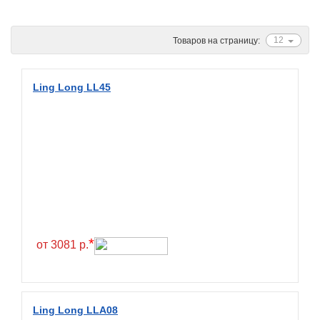
Ascenso
ATF
12
Товаров на страницу:
Atlander
Attar
Ling Long LL45
Austone
Autogreen
Avatyre
Avon
Barez Tires
Bars
Barum
*
от 3081 р.
Bearway
Bestang
BFGoodrich
Ling Long LLA08
BKT