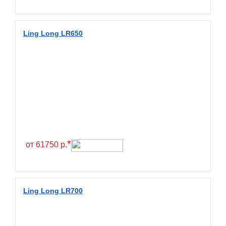
Fullrun
Galaxy
Ling Long LR650
General
General Tire
Gislaved
Giti
Goform
Goldshield
GoldStone
*
от 61750 р.
Goodride
Goodtrip
Goodyear
Ling Long LR700
Greckster
Green Dragon