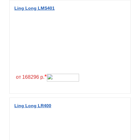
Diamondback
Ling Long LMS401
Distance
Dmack
Dongfeng
Double Coin
Double Star
Doupro
Drc
*
от 168296 р.
Dunlop
Duraturn
Dynamo
Ling Long LR400
Emrald
Everest
Evergreen