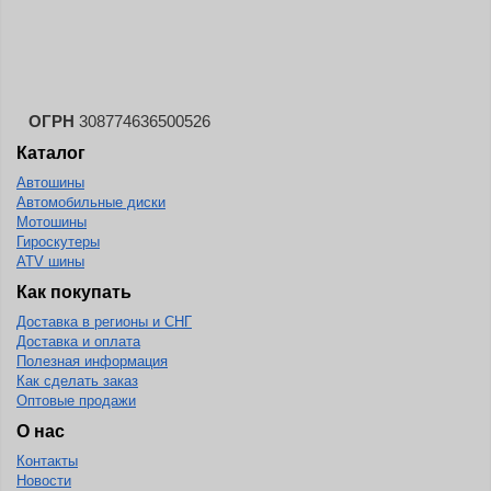
Landspider
Lanvigator
Lassa
Laufenn
ОГРН
308774636500526
Каталог
Leao
Автошины
Ling Long
Автомобильные диски
Long March
Мотошины
Гироскутеры
Longtraxx
ATV шины
Magnum
Как покупать
Доставка в регионы и СНГ
Marangoni
Доставка и оплата
Marcher
Полезная информация
Как сделать заказ
Marshal
Оптовые продажи
Massimo
О нас
Контакты
Mastercraft
Новости