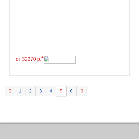
KELLY
Kenda
Kinforest
Kingboss
Kingnate
Kingstar
*
от 32270 р.
Kleber
Kormoran
Kpatos
1
2
3
4
5
6
Kumho
Kustone
Lande
Landrock
Landsail