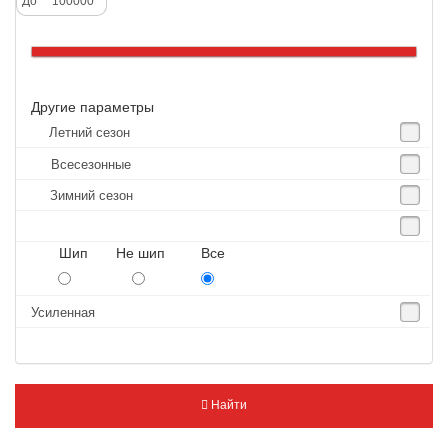
До
Altenzo
Altura
Amberstone
Другие параметры
Amtel
Летний сезон
Anjie
Всесезонные
Annaite
Зимний сезон
Antares
Aosen
Шип Не шип Все
Aoteli
Aplus
Усиленная
APT
Arivo
Armour
Найти
Armstrong