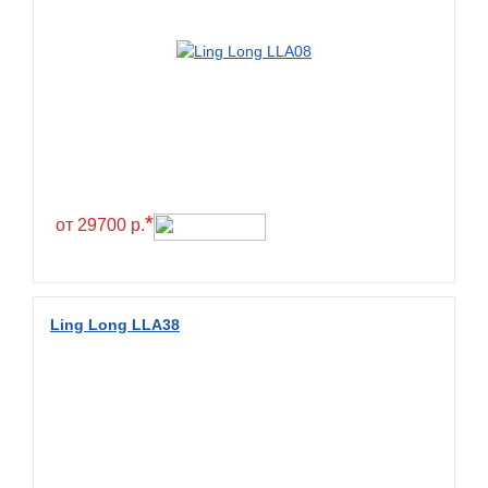
BlackHawk
Blacklion
Boto
Bridgestone
Cachland
Camso
*
от 29700 р.
Carlisle
Ceat
Centara
Ling Long LLA38
Chaoyang
Comforser
Compasal
Composit
Constancy