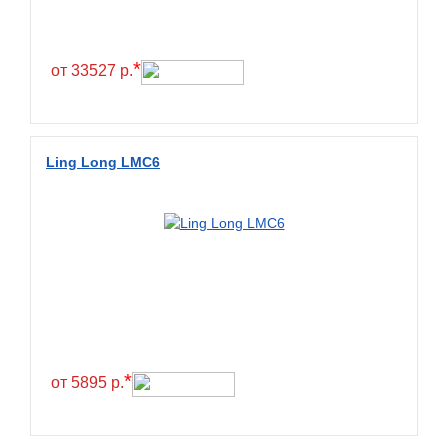
Continental
Contyre
*
от 33527 р.
Cooper
Cooper&Chengshan
Copartner
Ling Long LMC6
Cordiant
Crossleader
Crosswind
CST
Cultor
Deestone
Deli
*
от 5895 р.
Delinte
Delmax