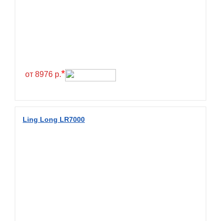
Greentrac
Gremax
Grenlander
Gri
Gripmax
*
от 8976 р.
GT Radial
GTK
Habilead
Ling Long LR7000
Haida
Hankook
Headway
Henan
Hercules
Hifly