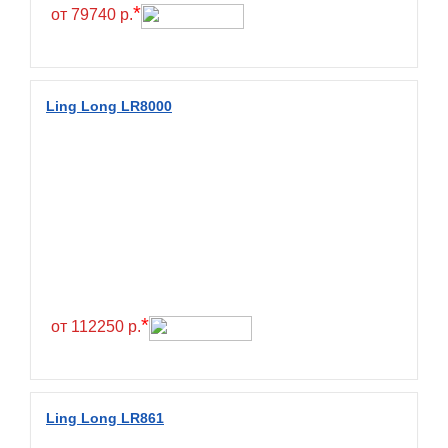
Hilo
*
от 79740 р.
Hoosier
HunterRoad
I Zen KW22
Ling Long LR8000
Ikon
Ikon Tyres
Ilink
Imperial
Infinity
Interstate
JK Tyre
*
от 112250 р.
Joyroad
Kabat
Kapsen
Ling Long LR861
Kavir Tire