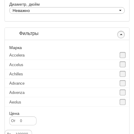
Диаметр, дюйм
Неважно
Фильтры
Марка
Accelera
Accelus
Achilles
Advance
Advenza
Aeolus
Agate
Цена
Agrica
От
Alliance