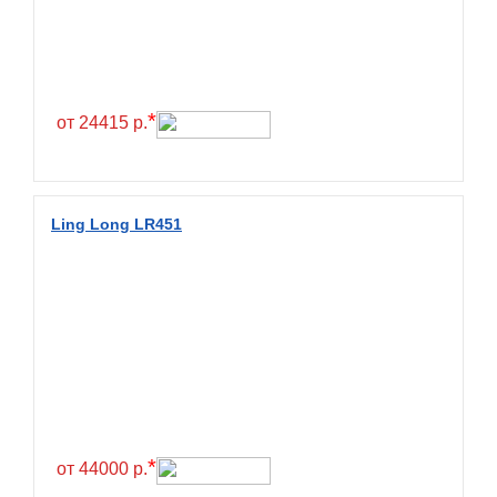
Exmile
Falken
Farride
Farroad
*
от 24415 р.
Federal
Fesite
Firemax
Ling Long LR451
Firestone
Forceland
Forerunner
Formula
Fortune
Forza
Fronway
*
от 44000 р.
Fulda