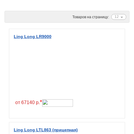
Ascenso
ATF
12
Товаров на страницу:
Atlander
Attar
Ling Long LR9000
Austone
Autogreen
Avatyre
Avon
Barez Tires
Bars
Barum
*
от 67140 р.
Bearway
Bestang
BFGoodrich
Ling Long LTL863 (прицепная)
BKT