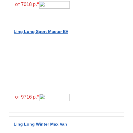
Hilo
*
от 7018 р.
Hoosier
HunterRoad
I Zen KW22
Ling Long Sport Master EV
Ikon
Ikon Tyres
Ilink
Imperial
Infinity
Interstate
JK Tyre
*
от 9716 р.
Joyroad
Kabat
Kapsen
Ling Long Winter Max Van
Kavir Tire