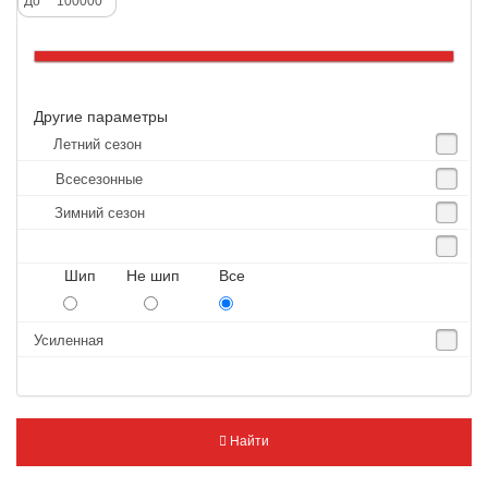
До
Altenzo
Altura
Amberstone
Другие параметры
Amtel
Летний сезон
Anjie
Всесезонные
Annaite
Зимний сезон
Antares
Aosen
Шип Не шип Все
Aoteli
Aplus
Усиленная
APT
Arivo
Armour
Найти
Armstrong