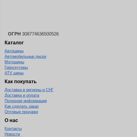
Landspider
Lanvigator
Lassa
Laufenn
ОГРН
308774636500526
Каталог
Leao
Автошины
Ling Long
Автомобильные диски
Long March
Мотошины
Гироскутеры
Longtraxx
ATV шины
Magnum
Как покупать
Доставка в регионы и СНГ
Marangoni
Доставка и оплата
Marcher
Полезная информация
Как сделать заказ
Marshal
Оптовые продажи
Massimo
О нас
Контакты
Mastercraft
Новости