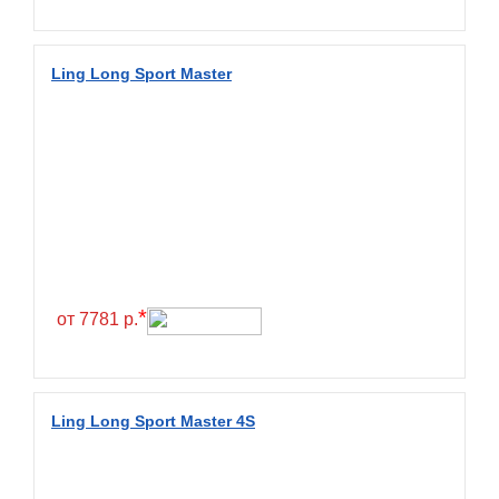
Fullrun
Galaxy
Ling Long Sport Master
General
General Tire
Gislaved
Giti
Goform
Goldshield
GoldStone
*
от 7781 р.
Goodride
Goodtrip
Goodyear
Ling Long Sport Master 4S
Greckster
Green Dragon