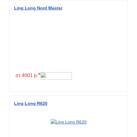
Diamondback
Ling Long Nord Master
Distance
Dmack
Dongfeng
Double Coin
Double Star
Doupro
Drc
*
от 4001 р.
Dunlop
Duraturn
Dynamo
Ling Long R620
Emrald
Everest
Evergreen