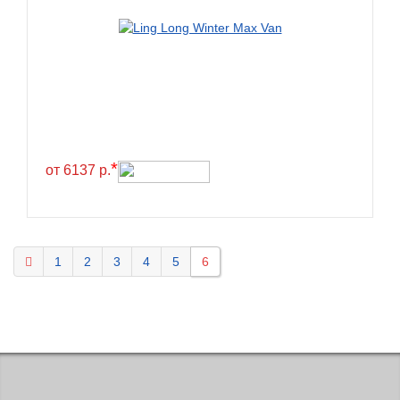
KELLY
Kenda
Kinforest
Kingboss
Kingnate
Kingstar
*
от 6137 р.
Kleber
Kormoran
Kpatos
1
2
3
4
5
6
Kumho
Kustone
Lande
Landrock
Landsail