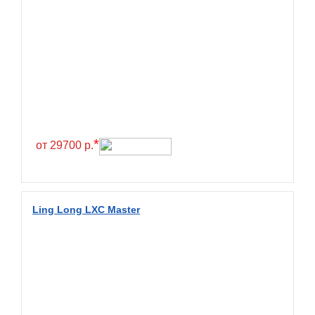
BlackHawk
Blacklion
Boto
Bridgestone
Cachland
Camso
*
от 29700 р.
Carlisle
Ceat
Centara
Ling Long LXC Master
Chaoyang
Comforser
Compasal
Composit
Constancy