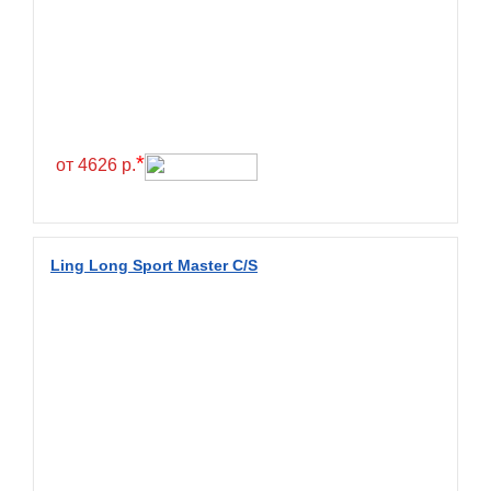
Greentrac
Gremax
Grenlander
Gri
Gripmax
*
от 4626 р.
GT Radial
GTK
Habilead
Ling Long Sport Master C/S
Haida
Hankook
Headway
Henan
Hercules
Hifly