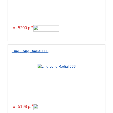
Exmile
Falken
Farride
Farroad
*
от 5200 р.
Federal
Fesite
Firemax
Ling Long Radial 666
Firestone
Forceland
Forerunner
Formula
Fortune
Forza
Fronway
*
от 5198 р.
Fulda