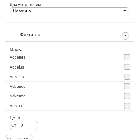
Диаметр, дюйм
Неважно
Фильтры
Марка
Accelera
Accelus
Achilles
Advance
Advenza
Aeolus
Agate
Цена
Agrica
От
Alliance