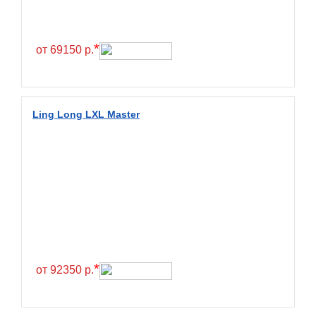
Continental
Contyre
*
от 69150 р.
Cooper
Cooper&Chengshan
Copartner
Ling Long LXL Master
Cordiant
Crossleader
Crosswind
CST
Cultor
Deestone
Deli
*
от 92350 р.
Delinte
Delmax