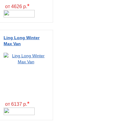
*
от 4626 р.
Ling Long Winter
Max Van
*
от 6137 р.