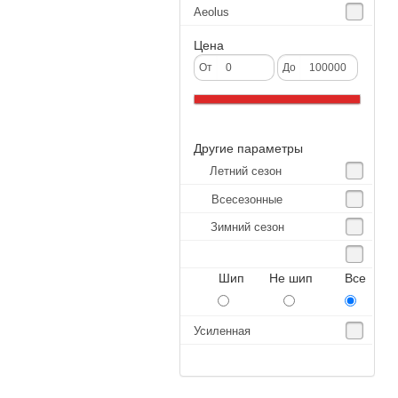
Aeolus
Agate
Цена
Agrica
От
До
Alliance
Altenzo
Другие параметры
Altura
Летний сезон
Amberstone
Всесезонные
Amtel
Зимний сезон
Anjie
Annaite
Шип Не шип Все
Antares
Aosen
Усиленная
Aoteli
Aplus