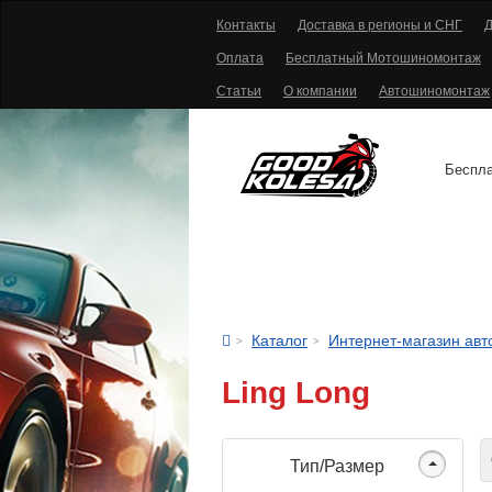
Контакты
Доставка в регионы и СНГ
Д
Оплата
Бесплатный Мотошиномонтаж
Статьи
О компании
Автошиномонтаж
Беспла
АВТОШИНЫ
Каталог
Интернет-магазин ав
Ling Long
С
Тип/Размер