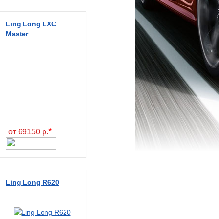
Ling Long LXC
Master
*
от 69150 р.
Ling Long R620