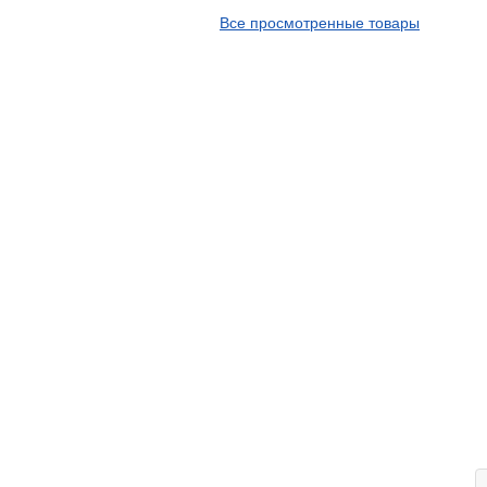
APT
Все просмотренные товары
Arivo
Armour
Armstrong
Ascenso
ATF
Atlander
Attar
Austone
Autogreen
Avatyre
Avon
Barez Tires
Bars
Barum