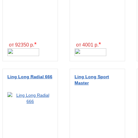
*
*
от 92350 р.
от 4001 р.
Ling Long Radial 666
Ling Long Sport
Master