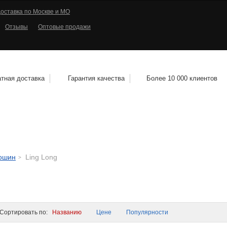
оставка по Москве и МО
Отзывы
Оптовые продажи
тная доставка
Гарантия качества
Более 10 000 клиентов
КОЛЕСНЫЕ ДИСКИ
МОТОШИНЫ
КВАДРО
тошин
Ling Long
ортировать по:
Названию
Цене
Популярности