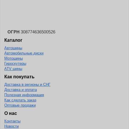
Landspider
Lanvigator
Lassa
Laufenn
ОГРН
308774636500526
Каталог
Leao
Автошины
Ling Long
Автомобильные диски
Long March
Мотошины
Гироскутеры
Longtraxx
ATV шины
Magnum
Как покупать
Доставка в регионы и СНГ
Marangoni
Доставка и оплата
Marcher
Полезная информация
Как сделать заказ
Marshal
Оптовые продажи
Massimo
О нас
Контакты
Mastercraft
Новости