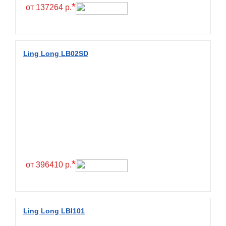
Hilo
*
от 137264 р.
Hoosier
HunterRoad
I Zen KW22
Ling Long LB02SD
Ikon
Ikon Tyres
Ilink
Imperial
Infinity
Interstate
JK Tyre
*
от 396410 р.
Joyroad
Kabat
Kapsen
Ling Long LBI101
Kavir Tire