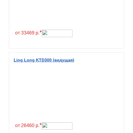
Exmile
Falken
Farride
Farroad
*
от 33469 р.
Federal
Fesite
Firemax
Ling Long KTD300 (ведущая)
Firestone
Forceland
Forerunner
Formula
Fortune
Forza
Fronway
*
от 26460 р.
Fulda