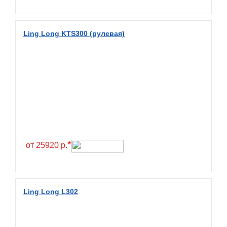
Fullrun
Galaxy
Ling Long KTS300 (рулевая)
General
General Tire
Gislaved
Giti
Goform
Goldshield
GoldStone
*
от 25920 р.
Goodride
Goodtrip
Goodyear
Ling Long L302
Greckster
Green Dragon