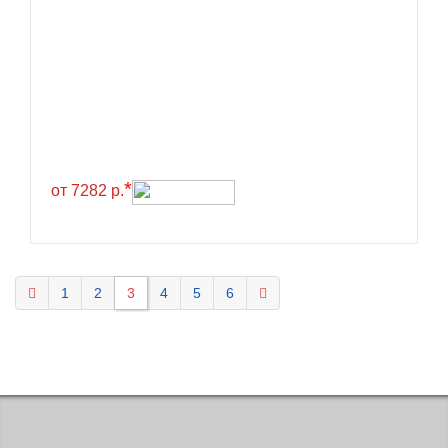
KELLY
Kenda
Kinforest
Kingboss
Kingnate
Kingstar
*
от 7282 р.
Kleber
Kormoran
Kpatos
1
2
3
4
5
6
Kumho
Kustone
Lande
Landrock
Landsail