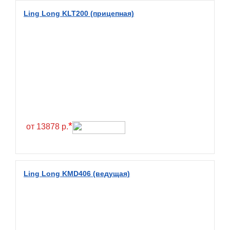
Diamondback
Ling Long KLT200 (прицепная)
Distance
Dmack
Dongfeng
Double Coin
Double Star
Doupro
Drc
*
от 13878 р.
Dunlop
Duraturn
Dynamo
Ling Long KMD406 (ведущая)
Emrald
Everest
Evergreen