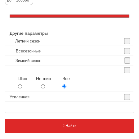
До
Altenzo
Altura
Amberstone
Другие параметры
Amtel
Летний сезон
Anjie
Всесезонные
Annaite
Зимний сезон
Antares
Aosen
Шип Не шип Все
Aoteli
Aplus
Усиленная
APT
Arivo
Armour
Найти
Armstrong