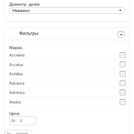
Диаметр, дюйм
Неважно
Фильтры
Марка
Accelera
Accelus
Achilles
Advance
Advenza
Aeolus
Agate
Цена
Agrica
От
Alliance