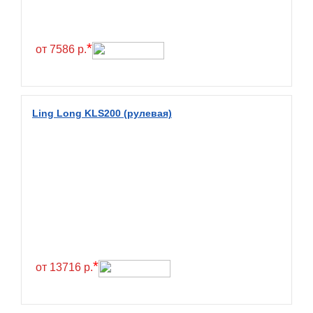
Continental
Contyre
*
от 7586 р.
Cooper
Cooper&Chengshan
Copartner
Ling Long KLS200 (рулевая)
Cordiant
Crossleader
Crosswind
CST
Cultor
Deestone
Deli
*
от 13716 р.
Delinte
Delmax