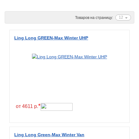
Ascenso
ATF
12
Товаров на страницу:
Atlander
Attar
Ling Long GREEN-Max Winter UHP
Austone
Autogreen
Avatyre
Avon
Barez Tires
Bars
Barum
*
от 4611 р.
Bearway
Bestang
BFGoodrich
Ling Long Green-Max Winter Van
BKT