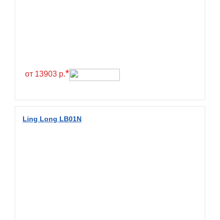
Greentrac
Gremax
Grenlander
Gri
Gripmax
*
от 13903 р.
GT Radial
GTK
Habilead
Ling Long LB01N
Haida
Hankook
Headway
Henan
Hercules
Hifly