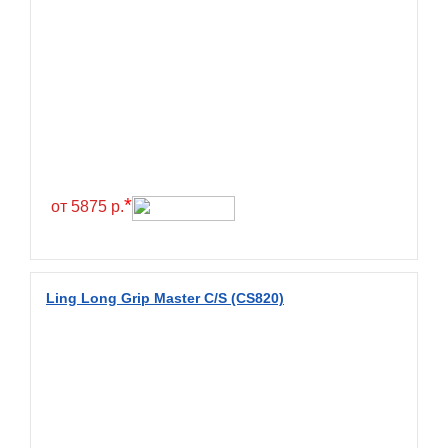
BlackHawk
Blacklion
Boto
Bridgestone
Cachland
Camso
*
от 5875 р.
Carlisle
Ceat
Centara
Ling Long Grip Master C/S (CS820)
Chaoyang
Comforser
Compasal
Composit
Constancy