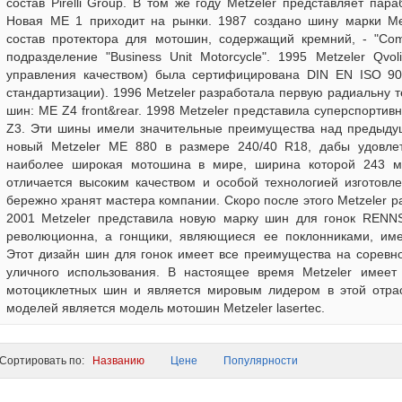
состав Pirelli Group. В том же году Меtzeler представляет па
Новая МЕ 1 приходит на рынки. 1987 создано шину марки Меtz
состав протектора для мотошин, содержащий кремний, - "Comp
подразделение "Business Unit Motorcycle". 1995 Меtzeler Qvo
управления качеством) была сертифицирована DIN EN ISO 90
стандартизации). 1996 Меtzeler разработала первую радиальну 
шин: ME Z4 front&rear. 1998 Меtzeler представила суперспорт
Z3. Эти шины имели значительные преимущества над предыдущ
новый Меtzeler МЕ 880 в размере 240/40 R18, дабы удовлет
наиболее широкая мотошина в мире, ширина которой 243 мм
отличается высоким качеством и особой технологией изготовле
бережно хранят мастера компании. Скоро после этого Меtzeler р
2001 Меtzeler представила новую марку шин для гонок RENN
революционна, а гонщики, являющиеся ее поклонниками, име
Этот дизайн шин для гонок имеет все преимущества на соревно
уличного использования. В настоящее время Меtzeler имеет
мотоциклетных шин и является мировым лидером в этой отра
моделей является модель мотошин Metzeler lasertec.
ортировать по:
Названию
Цене
Популярности