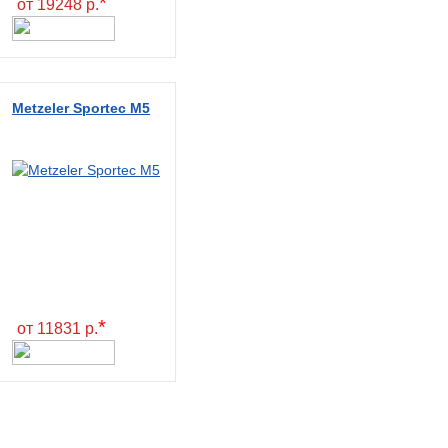
*
от 19248 р.
Metzeler Sportec M5
*
от 11831 р.