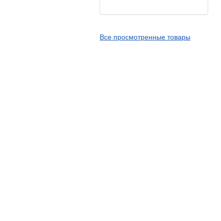
Kingstone
Kingtyre
Все просмотренные товары
Maxxis
Metzeler
Michelin
Mitas
Nankang
Novion
Pirelli
PMT
Red Sun
Sava
Schwalbe
Shantian