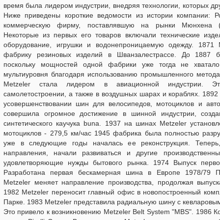
время была лидером индустрии, внедряя технологии, которых дру
Ниже приведены короткие ведомости из истории компании: Р
коммерческую фирму, поставлявшую на рынки Мюнхена (Г
Некоторые из первых его товаров включали технические издел
оборудование, игрушки и водонепроницаемую одежду. 1871 М
фабрику резиновых изделий в Шванзалестрассе. До 1887 б
поскольку мощностей одной фабрики уже тогда не хватало
мультиуровня благодаря использованию промышленного метода 
Меtzeler стала лидером в авиационной индустрии. Эт
самолетостроении, а также в воздушных шарах и кораблях. 1892
усовершенствовании шин для велосипедов, мотоциклов и авт
совершила огромное достижение в шинной индустрии, созда
синтетического каучука buna. 1937 на шинах Меtzeler установ
мотоциклов - 279,5 км/час 1945 фабрика была полностью разр
уже в следующие годы началась ее реконструкция. Теперь
направления, начали развиваться и другие производственн
удовлетворяющие нужды бытового рынка. 1974 Выпуск перв
Разработана первая бескамерная шина в Европе 1978/79 П
Меtzeler меняет направление производства, продолжая выпуск
1982 Меtzeler переносит главный офис в новопостроенный ком
Парке. 1983 Меtzeler представила радиальную шину с кевларов
Это привело к возникновению Metzeler Belt System "MBS". 1986 