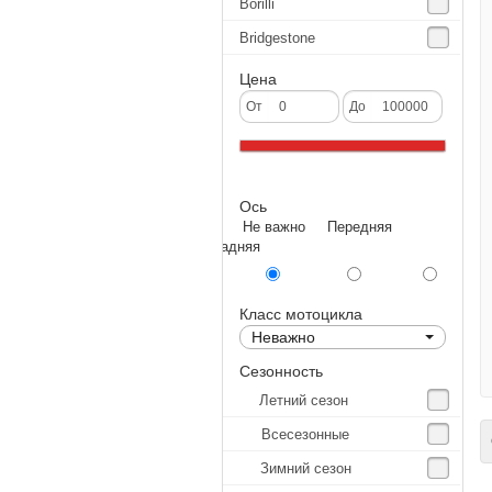
Borilli
Bridgestone
Continental
Цена
CST
От
До
Deestone
Dunlop
Ось
Excel
Не важно Передняя
Forerunner
Задняя
GoldenTyre
Gummy
Класс мотоцикла
Неважно
Heidenau
Сезонность
IRC
Летний сезон
IRC Tyre
Всесезонные
С
Kenda
Зимний сезон
KINGS TIRE