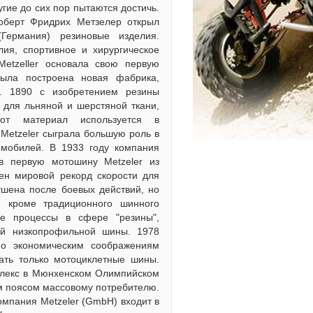
гие до сих пор пытаются достичь.
оберт Фридрих Метзелер открыл
ермания) резиновые изделия.
ия, спортивное и хирургическое
etzeller основала свою первую
ыла построена новая фабрика,
. 1890 с изобретением резины
для льняной и шерстяной ткани,
от материал используется в
 Меtzeler сыграла большую роль в
омобилей. В 1933 году компания
в первую мотошину Metzeler из
лен мировой рекорд скорости для
ушена после боевых действий, но
, кроме традиционного шинного
ые процессы в сфере "резины",
ой низкопрофильной шины. 1978
о экономическим соображениям
ать только мотоциклетные шины.
плекс в Мюнхенском Олимпийском
ым поясом массовому потребителю.
Компания Меtzeler (GmbH) входит в