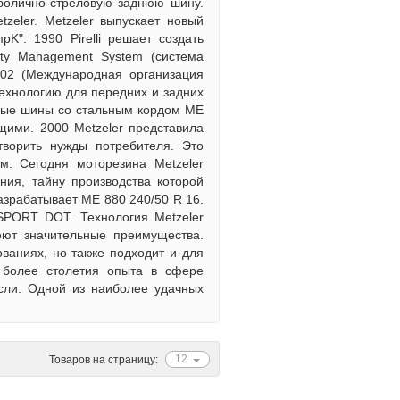
раболично-стреловую заднюю шину.
eler. Меtzeler выпускает новый
K". 1990 Pirelli решает создать
lity Management System (система
02 (Международная организация
технологию для передних и задних
ивные шины со стальным кордом ME
ими. 2000 Меtzeler представила
ворить нужды потребителя. Это
. Сегодня моторезина Metzeler
ния, тайну производства которой
азрабатывает МЕ 880 240/50 R 16.
SPORT DOT. Технология Меtzeler
ют значительные преимущества.
ваниях, но также подходит и для
 более столетия опыта в сфере
сли. Одной из наиболее удачных
12
Товаров на страницу: