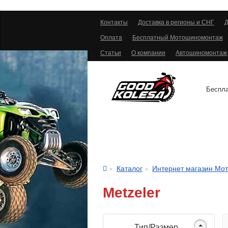
Контакты
Доставка в регионы и СНГ
Д
Оплата
Бесплатный Мотошиномонтаж
Статьи
О компании
Автошиномонтаж
Беспла
АВТОШИНЫ
Каталог
Интернет магазин Мо
Metzeler
Тип/Размер