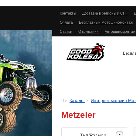
Контакты
Доставка в регионы и СНГ
Д
Оплата
Бесплатный Мотошиномонтаж
Статьи
О компании
Автошиномонтаж
Беспла
АВТОШИНЫ
Каталог
Интернет магазин Мо
Metzeler
Тип/Размер