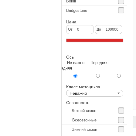
Borilli
Bridgestone
Continental
Цена
CST
От
До
Deestone
Dunlop
Ось
Excel
Не важно Передняя
Forerunner
Задняя
GoldenTyre
Gummy
Класс мотоцикла
Неважно
Heidenau
Сезонность
IRC
Летний сезон
IRC Tyre
Всесезонные
С
Kenda
Зимний сезон
KINGS TIRE