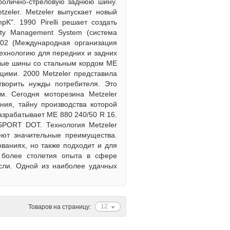
раболично-стреловую заднюю шину.
eler. Меtzeler выпускает новый
K". 1990 Pirelli решает создать
lity Management System (система
02 (Международная организация
технологию для передних и задних
ивные шины со стальным кордом ME
ими. 2000 Меtzeler представила
ворить нужды потребителя. Это
. Сегодня моторезина Metzeler
ния, тайну производства которой
азрабатывает МЕ 880 240/50 R 16.
SPORT DOT. Технология Меtzeler
ют значительные преимущества.
ваниях, но также подходит и для
 более столетия опыта в сфере
сли. Одной из наиболее удачных
12
Товаров на страницу: