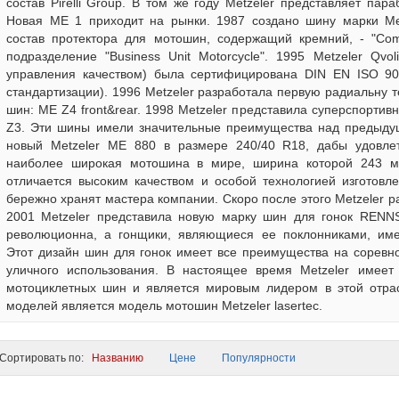
состав Pirelli Group. В том же году Меtzeler представляет па
Новая МЕ 1 приходит на рынки. 1987 создано шину марки Меtz
состав протектора для мотошин, содержащий кремний, - "Comp
подразделение "Business Unit Motorcycle". 1995 Меtzeler Qvo
управления качеством) была сертифицирована DIN EN ISO 90
стандартизации). 1996 Меtzeler разработала первую радиальну 
шин: ME Z4 front&rear. 1998 Меtzeler представила суперспорт
Z3. Эти шины имели значительные преимущества над предыдущ
новый Меtzeler МЕ 880 в размере 240/40 R18, дабы удовлет
наиболее широкая мотошина в мире, ширина которой 243 мм
отличается высоким качеством и особой технологией изготовле
бережно хранят мастера компании. Скоро после этого Меtzeler р
2001 Меtzeler представила новую марку шин для гонок RENN
революционна, а гонщики, являющиеся ее поклонниками, име
Этот дизайн шин для гонок имеет все преимущества на соревно
уличного использования. В настоящее время Меtzeler имеет
мотоциклетных шин и является мировым лидером в этой отра
моделей является модель мотошин Metzeler lasertec.
ортировать по:
Названию
Цене
Популярности