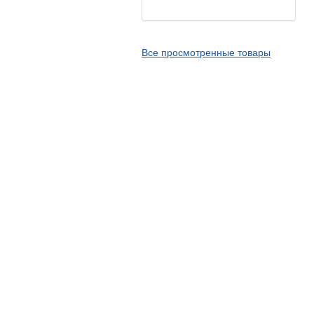
Kingstone
Kingtyre
Все просмотренные товары
Maxxis
Metzeler
Michelin
Mitas
Nankang
Novion
Pirelli
PMT
Red Sun
Sava
Schwalbe
Shantian