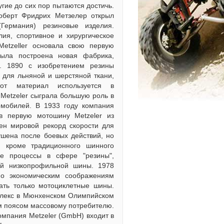
гие до сих пор пытаются достичь.
оберт Фридрих Метзелер открыл
ермания) резиновые изделия.
ия, спортивное и хирургическое
etzeller основала свою первую
ыла построена новая фабрика,
. 1890 с изобретением резины
для льняной и шерстяной ткани,
от материал используется в
 Меtzeler сыграла большую роль в
омобилей. В 1933 году компания
в первую мотошину Metzeler из
лен мировой рекорд скорости для
ушена после боевых действий, но
, кроме традиционного шинного
ые процессы в сфере "резины",
ой низкопрофильной шины. 1978
о экономическим соображениям
ать только мотоциклетные шины.
плекс в Мюнхенском Олимпийском
ым поясом массовому потребителю.
Компания Меtzeler (GmbH) входит в