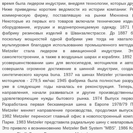
время была лидером индустрии, внедряя технологии, которых дру
Ниже приведены короткие ведомости из истории компании: Р
коммерческую фирму, поставлявшую на рынки Мюнхена (Г
Некоторые из первых его товаров включали технические издел
оборудование, игрушки и водонепроницаемую одежду. 1871 М
фабрику резиновых изделий в Шванзалестрассе. До 1887 б
поскольку мощностей одной фабрики уже тогда не хватало
мультиуровня благодаря использованию промышленного метода 
Меtzeler стала лидером в авиационной индустрии. Эт
самолетостроении, а также в воздушных шарах и кораблях. 1892
усовершенствовании шин для велосипедов, мотоциклов и авт
совершила огромное достижение в шинной индустрии, созда
синтетического каучука buna. 1937 на шинах Меtzeler установ
мотоциклов - 279,5 км/час 1945 фабрика была полностью разр
уже в следующие годы началась ее реконструкция. Теперь
направления, начали развиваться и другие производственн
удовлетворяющие нужды бытового рынка. 1974 Выпуск перв
Разработана первая бескамерная шина в Европе 1978/79 П
Меtzeler меняет направление производства, продолжая выпуск
1982 Меtzeler переносит главный офис в новопостроенный ком
Парке. 1983 Меtzeler представила радиальную шину с кевларов
Это привело к возникновению Metzeler Belt System "MBS". 1986 