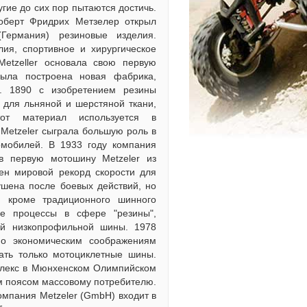
гие до сих пор пытаются достичь.
оберт Фридрих Метзелер открыл
ермания) резиновые изделия.
ия, спортивное и хирургическое
etzeller основала свою первую
ыла построена новая фабрика,
. 1890 с изобретением резины
для льняной и шерстяной ткани,
от материал используется в
 Меtzeler сыграла большую роль в
омобилей. В 1933 году компания
в первую мотошину Metzeler из
лен мировой рекорд скорости для
ушена после боевых действий, но
, кроме традиционного шинного
ые процессы в сфере "резины",
ой низкопрофильной шины. 1978
о экономическим соображениям
ать только мотоциклетные шины.
плекс в Мюнхенском Олимпийском
ым поясом массовому потребителю.
Компания Меtzeler (GmbH) входит в