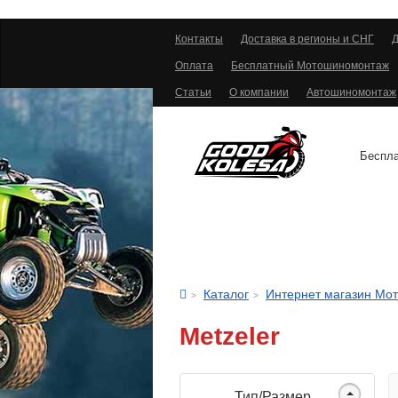
Контакты
Доставка в регионы и СНГ
Д
Оплата
Бесплатный Мотошиномонтаж
Статьи
О компании
Автошиномонтаж
Беспла
АВТОШИНЫ
Каталог
Интернет магазин Мо
Metzeler
Тип/Размер