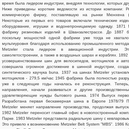
время была лидером индустрии, внедряя технологии, которых дру
Ниже приведены короткие ведомости из истории компании: Р
коммерческую фирму, поставлявшую на рынки Мюнхена (Г
Некоторые из первых его товаров включали технические издел
оборудование, игрушки и водонепроницаемую одежду. 1871 М
фабрику резиновых изделий в Шванзалестрассе. До 1887 б
поскольку мощностей одной фабрики уже тогда не хватало
мультиуровня благодаря использованию промышленного метода 
Меtzeler стала лидером в авиационной индустрии. Эт
самолетостроении, а также в воздушных шарах и кораблях. 1892
усовершенствовании шин для велосипедов, мотоциклов и авт
совершила огромное достижение в шинной индустрии, созда
синтетического каучука buna. 1937 на шинах Меtzeler установ
мотоциклов - 279,5 км/час 1945 фабрика была полностью разр
уже в следующие годы началась ее реконструкция. Теперь
направления, начали развиваться и другие производственн
удовлетворяющие нужды бытового рынка. 1974 Выпуск перв
Разработана первая бескамерная шина в Европе 1978/79 П
Меtzeler меняет направление производства, продолжая выпуск
1982 Меtzeler переносит главный офис в новопостроенный ком
Парке. 1983 Меtzeler представила радиальную шину с кевларов
Это привело к возникновению Metzeler Belt System "MBS". 1986 