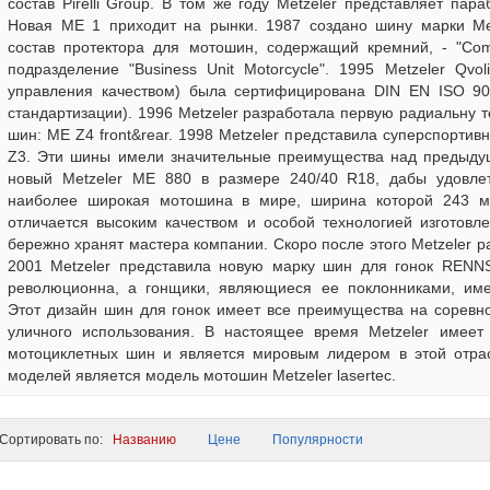
состав Pirelli Group. В том же году Меtzeler представляет па
Новая МЕ 1 приходит на рынки. 1987 создано шину марки Меtz
состав протектора для мотошин, содержащий кремний, - "Comp
подразделение "Business Unit Motorcycle". 1995 Меtzeler Qvo
управления качеством) была сертифицирована DIN EN ISO 90
стандартизации). 1996 Меtzeler разработала первую радиальну 
шин: ME Z4 front&rear. 1998 Меtzeler представила суперспорт
Z3. Эти шины имели значительные преимущества над предыдущ
новый Меtzeler МЕ 880 в размере 240/40 R18, дабы удовлет
наиболее широкая мотошина в мире, ширина которой 243 мм
отличается высоким качеством и особой технологией изготовле
бережно хранят мастера компании. Скоро после этого Меtzeler р
2001 Меtzeler представила новую марку шин для гонок RENN
революционна, а гонщики, являющиеся ее поклонниками, име
Этот дизайн шин для гонок имеет все преимущества на соревно
уличного использования. В настоящее время Меtzeler имеет
мотоциклетных шин и является мировым лидером в этой отра
моделей является модель мотошин Metzeler lasertec.
ортировать по:
Названию
Цене
Популярности