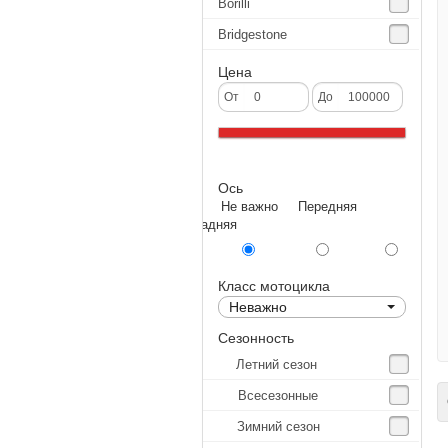
Borilli
Bridgestone
Continental
Цена
CST
От
До
Deestone
Dunlop
Ось
Excel
Не важно Передняя
Forerunner
Задняя
GoldenTyre
Gummy
Класс мотоцикла
Неважно
Heidenau
Сезонность
IRC
Летний сезон
IRC Tyre
Всесезонные
С
Kenda
Зимний сезон
KINGS TIRE