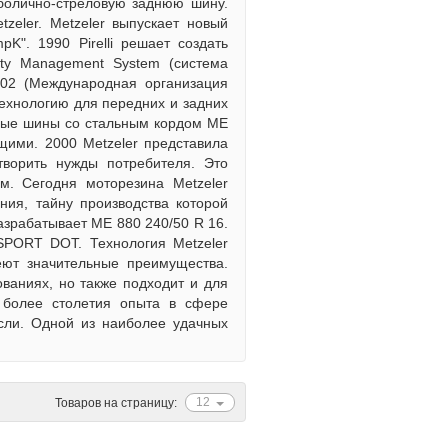
раболично-стреловую заднюю шину.
eler. Меtzeler выпускает новый
K". 1990 Pirelli решает создать
lity Management System (система
02 (Международная организация
технологию для передних и задних
ивные шины со стальным кордом ME
ими. 2000 Меtzeler представила
ворить нужды потребителя. Это
. Сегодня моторезина Metzeler
ния, тайну производства которой
азрабатывает МЕ 880 240/50 R 16.
SPORT DOT. Технология Меtzeler
ют значительные преимущества.
ваниях, но также подходит и для
 более столетия опыта в сфере
сли. Одной из наиболее удачных
12
Товаров на страницу: