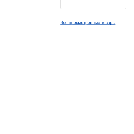
Kingstone
Kingtyre
Все просмотренные товары
Maxxis
Metzeler
Michelin
Mitas
Nankang
Novion
Pirelli
PMT
Red Sun
Sava
Schwalbe
Shantian