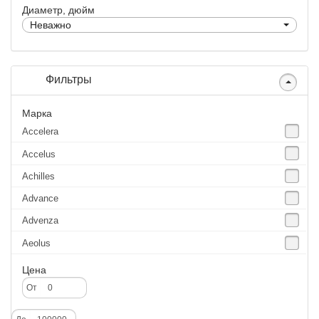
Диаметр, дюйм
Неважно
Фильтры
Марка
Accelera
Accelus
Achilles
Advance
Advenza
Aeolus
Agate
Цена
Agrica
От
Alliance