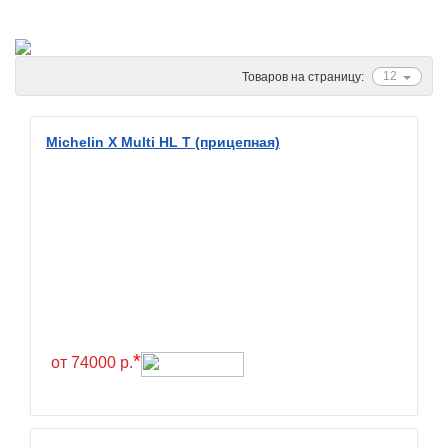
Ascenso
ATF
Atlander
12
Товаров на страницу:
Attar
Austone
Michelin X Multi HL T (прицепная)
Autogreen
Avatyre
Avon
Barez Tires
Bars
Barum
Bearway
*
от 74000 р.
Bestang
BFGoodrich
BKT