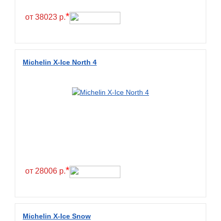
Hilo
*
от 38023 р.
Hoosier
HunterRoad
I Zen KW22
Michelin X-Ice North 4
Ikon
Ikon Tyres
Ilink
Imperial
Infinity
Interstate
JK Tyre
*
от 28006 р.
Joyroad
Kabat
Kapsen
Michelin X-Ice Snow
Kavir Tire