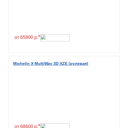
Exmile
Falken
Farride
Farroad
*
Federal
от 65800 р.
Fesite
Firemax
Firestone
Michelin X MultiWay 3D XZE (рулевая)
Forceland
Forerunner
Formula
Fortune
Forza
Fronway
*
Fulda
от 68600 р.