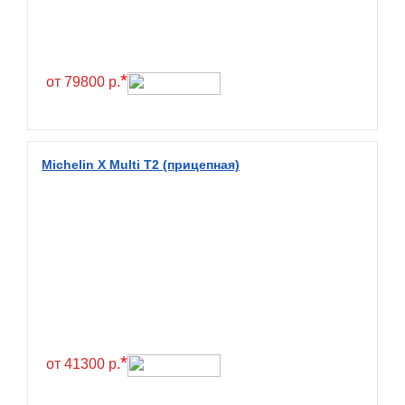
Continental
Contyre
Cooper
*
от 79800 р.
Cooper&Chengshan
Copartner
Cordiant
Michelin X Multi T2 (прицепная)
Crossleader
Crosswind
CST
Cultor
Deestone
Deli
Delinte
*
от 41300 р.
Delmax