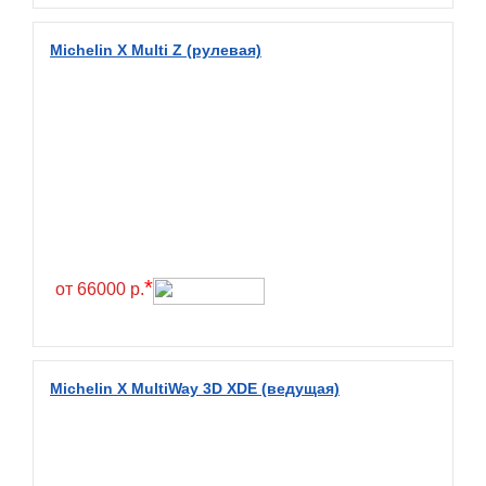
Diamondback
Distance
Michelin X Multi Z (рулевая)
Dmack
Dongfeng
Double Coin
Double Star
Doupro
Drc
Dunlop
*
от 66000 р.
Duraturn
Dynamo
Emrald
Michelin X MultiWay 3D XDE (ведущая)
Everest
Evergreen