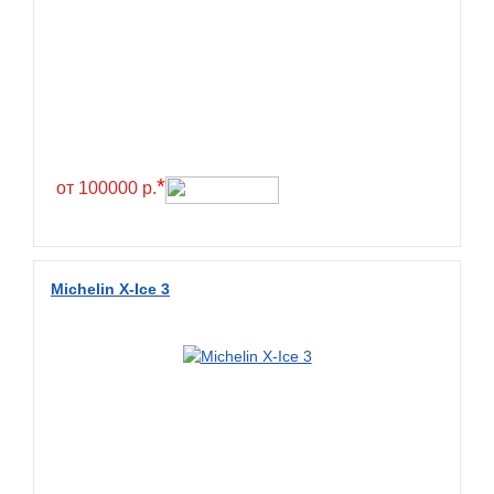
Greentrac
Gremax
Grenlander
Gri
Gripmax
*
GT Radial
от 100000 р.
GTK
Habilead
Michelin X-Ice 3
Haida
Hankook
Headway
Henan
Hercules
Hifly