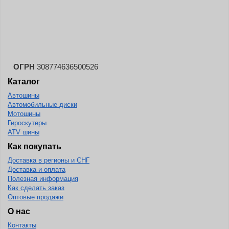
Landspider
Lanvigator
Lassa
Laufenn
ОГРН
308774636500526
Leao
Каталог
Ling Long
Автошины
Long March
Автомобильные диски
Мотошины
Longtraxx
Гироскутеры
ATV шины
Magnum
Как покупать
Marangoni
Доставка в регионы и СНГ
Marcher
Доставка и оплата
Полезная информация
Marshal
Как сделать заказ
Оптовые продажи
Massimo
О нас
Mastercraft
Контакты