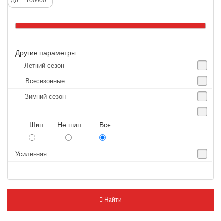
До
Altenzo
Altura
Amberstone
Другие параметры
Amtel
Летний сезон
Anjie
Всесезонные
Annaite
Зимний сезон
Antares
Aosen
Шип Не шип Все
Aoteli
Aplus
Усиленная
APT
Arivo
Armour
Найти
Armstrong