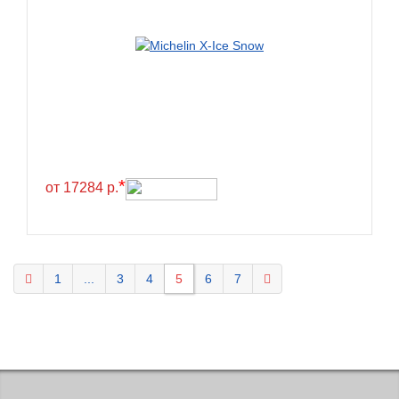
KELLY
Kenda
Kinforest
Kingboss
Kingnate
Kingstar
*
от 17284 р.
Kleber
Kormoran
Kpatos
Kumho
1
...
3
4
5
6
7
Kustone
Lande
Landrock
Landsail