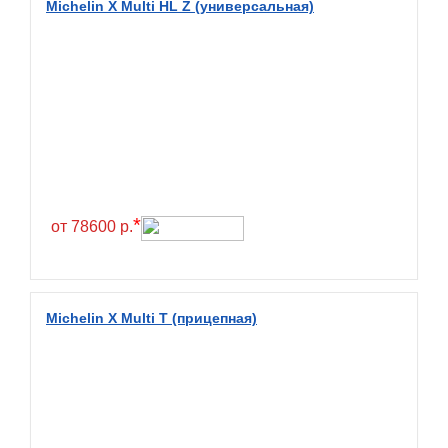
Michelin X Multi HL Z (универсальная)
BlackHawk
Blacklion
Boto
Bridgestone
Cachland
Camso
Carlisle
*
от 78600 р.
Ceat
Centara
Chaoyang
Michelin X Multi T (прицепная)
Comforser
Compasal
Composit
Constancy