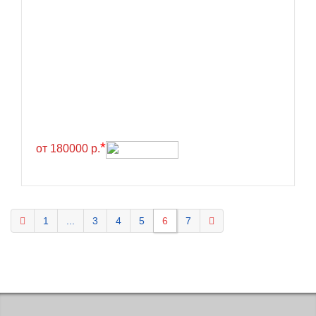
KELLY
Kenda
Kinforest
Kingboss
Kingnate
Kingstar
*
от 180000 р.
Kleber
Kormoran
Kpatos
Kumho
1
...
3
4
5
6
7
Kustone
Lande
Landrock
Landsail