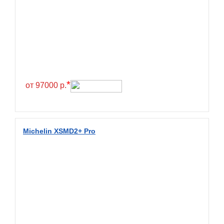
Greentrac
Gremax
Grenlander
Gri
Gripmax
*
GT Radial
от 97000 р.
GTK
Habilead
Michelin XSMD2+ Pro
Haida
Hankook
Headway
Henan
Hercules
Hifly