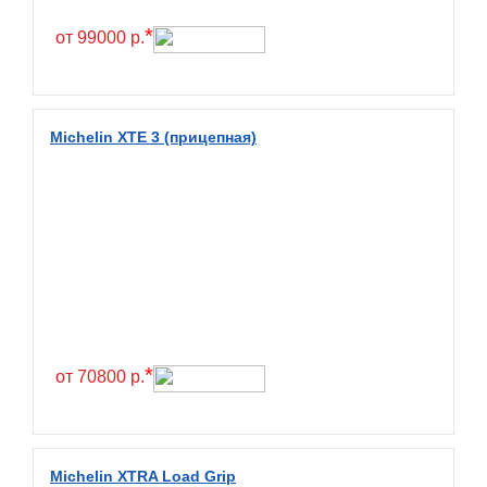
Hilo
*
от 99000 р.
Hoosier
HunterRoad
I Zen KW22
Michelin XTE 3 (прицепная)
Ikon
Ikon Tyres
Ilink
Imperial
Infinity
Interstate
JK Tyre
*
от 70800 р.
Joyroad
Kabat
Kapsen
Michelin XTRA Load Grip
Kavir Tire