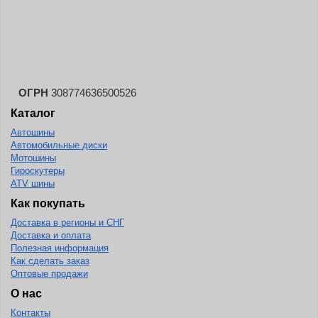
Landspider
Lanvigator
Lassa
Laufenn
ОГРН
308774636500526
Leao
Каталог
Ling Long
Автошины
Long March
Автомобильные диски
Мотошины
Longtraxx
Гироскутеры
ATV шины
Magnum
Как покупать
Marangoni
Доставка в регионы и СНГ
Marcher
Доставка и оплата
Полезная информация
Marshal
Как сделать заказ
Оптовые продажи
Massimo
О нас
Mastercraft
Контакты