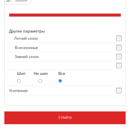
До
Altenzo
Altura
Amberstone
Другие параметры
Amtel
Летний сезон
Anjie
Всесезонные
Annaite
Зимний сезон
Antares
Aosen
Шип Не шип Все
Aoteli
Aplus
Усиленная
APT
Arivo
Armour
Найти
Armstrong