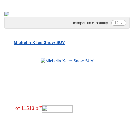
Ascenso
ATF
Atlander
12
Товаров на страницу:
Attar
Austone
Michelin X-Ice Snow SUV
Autogreen
Avatyre
Avon
Barez Tires
Bars
Barum
Bearway
*
от 11513 р.
Bestang
BFGoodrich
BKT