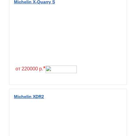
Michelin X-Quarry S
BlackHawk
Blacklion
Boto
Bridgestone
Cachland
Camso
Carlisle
*
от 220000 р.
Ceat
Centara
Chaoyang
Michelin XDR2
Comforser
Compasal
Composit
Constancy