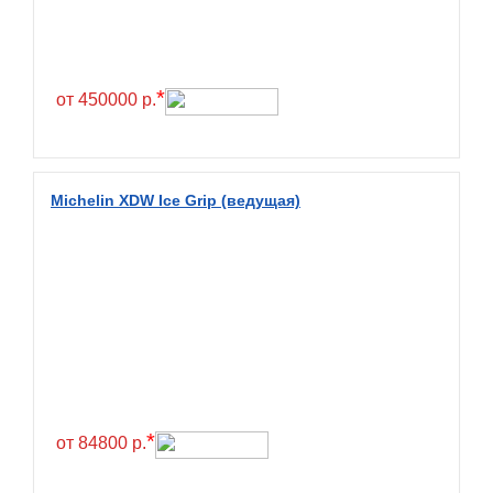
Continental
Contyre
Cooper
*
от 450000 р.
Cooper&Chengshan
Copartner
Cordiant
Michelin XDW Ice Grip (ведущая)
Crossleader
Crosswind
CST
Cultor
Deestone
Deli
Delinte
*
от 84800 р.
Delmax