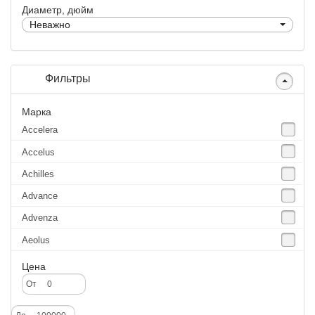
Диаметр, дюйм
Неважно
Фильтры
Марка
Accelera
Accelus
Achilles
Advance
Advenza
Aeolus
Agate
Цена
Agrica
От
Alliance