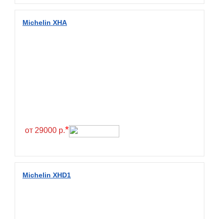
Diamondback
Distance
Michelin XHA
Dmack
Dongfeng
Double Coin
Double Star
Doupro
Drc
Dunlop
*
от 29000 р.
Duraturn
Dynamo
Emrald
Michelin XHD1
Everest
Evergreen