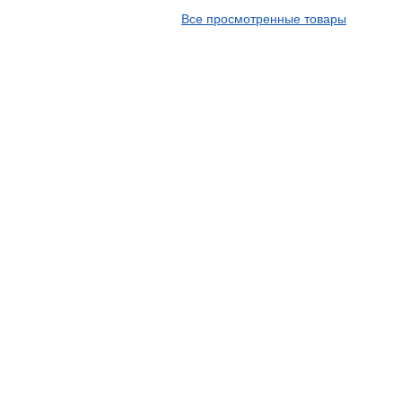
APT
Все просмотренные товары
Arivo
Armour
Armstrong
Ascenso
ATF
Atlander
Attar
Austone
Autogreen
Avatyre
Avon
Barez Tires
Bars
Barum