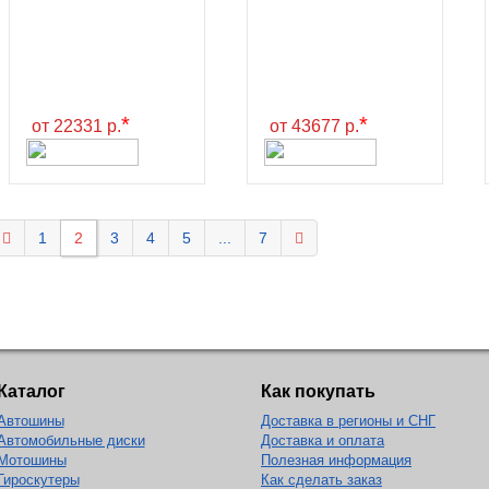
*
*
от 22331 р.
от 43677 р.
1
2
3
4
5
...
7
Каталог
Как покупать
Автошины
Доставка в регионы и СНГ
Автомобильные диски
Доставка и оплата
Мотошины
Полезная информация
Гироскутеры
Как сделать заказ