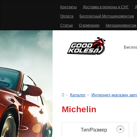
Контакты
Доставка в регионы и СНГ
Д
Оплата
Бесплатный Мотошиномонтаж
Статьи
О компании
Автошиномонтаж
Беспла
АВТОШИНЫ
Каталог
Интернет-магазин ав
Michelin
Тип/Размер