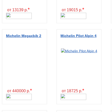
*
*
от 13139 р.
от 19015 р.
Michelin Megaxbib 2
Michelin Pilot Alpin 4
*
*
от 440000 р.
от 18725 р.