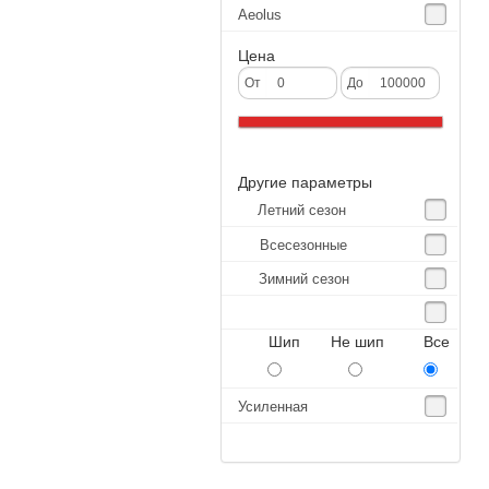
Aeolus
Agate
Цена
Agrica
От
До
Alliance
Altenzo
Другие параметры
Altura
Летний сезон
Amberstone
Всесезонные
Amtel
Зимний сезон
Anjie
Annaite
Шип Не шип Все
Antares
Aosen
Усиленная
Aoteli
Aplus