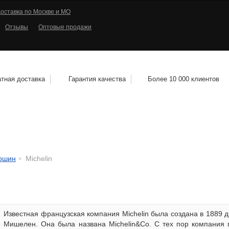
оставка по Москве и МО
Отзывы
Оптовые продажи
тная доставка
Гарантия качества
Более 10 000 клиентов
КОЛЕСНЫЕ ДИСКИ
МОТОШИНЫ
КВАДРО
тошин
Michelin
Известная французская компания Michelin была создана в 1889
Мишелен. Она была названа Michelin&Co. C тех пор компания 