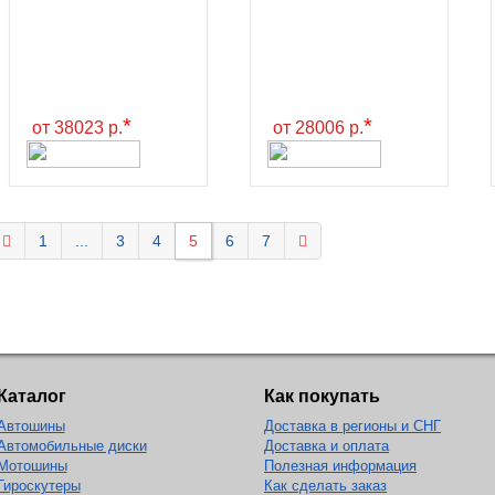
*
*
от 38023 р.
от 28006 р.
1
...
3
4
5
6
7
Каталог
Как покупать
Автошины
Доставка в регионы и СНГ
Автомобильные диски
Доставка и оплата
Мотошины
Полезная информация
Гироскутеры
Как сделать заказ