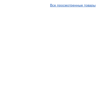
APT
Все просмотренные товары
Arivo
Armour
Armstrong
Ascenso
ATF
Atlander
Attar
Austone
Autogreen
Avatyre
Avon
Barez Tires
Bars
Barum