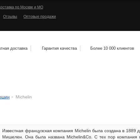
оставка по Москве и МО
Отзывы
Оптовые продажи
тная доставка
Гарантия качества
Более 10 000 клиентов
КОЛЕСНЫЕ ДИСКИ
МОТОШИНЫ
КВАДРО
тошин
Michelin
Известная французская компания Michelin была создана в 1889
Мишелен. Она была названа Michelin&Co. C тех пор компания 