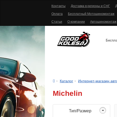
Контакты
Доставка в регионы и СНГ
Д
Оплата
Бесплатный Мотошиномонтаж
Статьи
О компании
Автошиномонтаж
Беспла
АВТОШИНЫ
Каталог
Интернет-магазин ав
Michelin
Тип/Размер