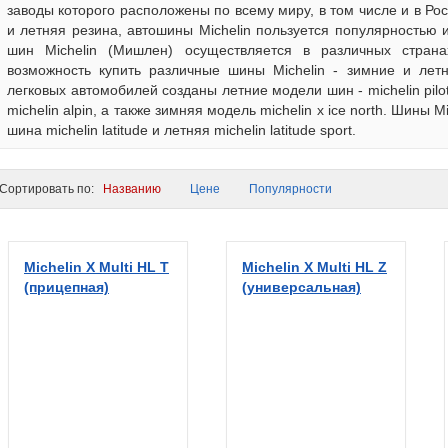
заводы которого расположены по всему миру, в том числе и в Ро
и летняя резина, автошины Michelin пользуется популярностью
шин Michelin (Мишлен) осуществляется в различных стран
возможность купить различные шины Michelin - зимние и летн
легковых автомобилей созданы летние модели шин - michelin pilot, 
michelin alpin, а также зимняя модель michelin x ice north. Шины 
шина michelin latitude и летняя michelin latitude sport.
ортировать по:
Названию
Цене
Популярности
Michelin X Multi HL T
Michelin X Multi HL Z
(прицепная)
(универсальная)