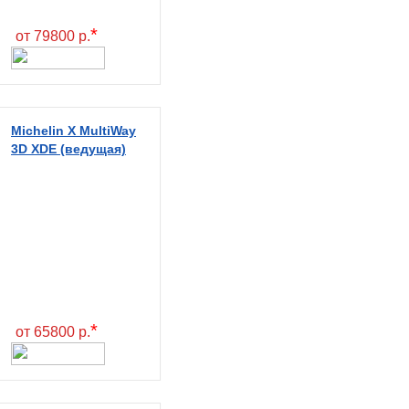
*
от 79800 р.
Michelin X MultiWay
3D XDE (ведущая)
*
от 65800 р.