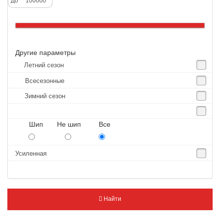
До
Altenzo
Altura
Amberstone
Другие параметры
Amtel
Летний сезон
Anjie
Всесезонные
Annaite
Зимний сезон
Antares
Aosen
Шип Не шип Все
Aoteli
Aplus
Усиленная
APT
Arivo
Armour
Найти
Armstrong