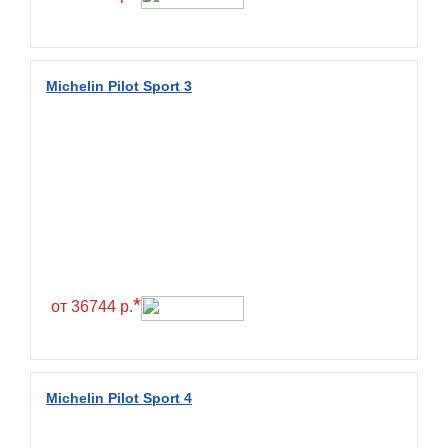
Fullrun
Galaxy
General
Michelin Pilot Sport 3
General Tire
Gislaved
Giti
Goform
Goldshield
GoldStone
*
Goodride
от 36744 р.
Goodtrip
Goodyear
Michelin Pilot Sport 4
Greckster
Green Dragon