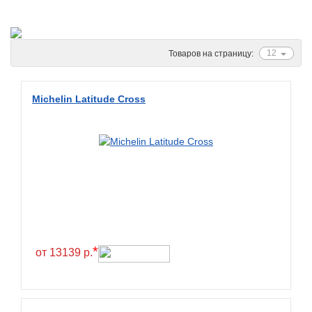
Ascenso
ATF
Atlander
12
Товаров на страницу:
Attar
Austone
Michelin Latitude Cross
Autogreen
Avatyre
Avon
Barez Tires
Bars
Barum
Bearway
*
от 13139 р.
Bestang
BFGoodrich
BKT