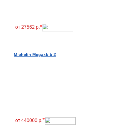
Continental
Contyre
Cooper
*
от 27562 р.
Cooper&Chengshan
Copartner
Cordiant
Michelin Megaxbib 2
Crossleader
Crosswind
CST
Cultor
Deestone
Deli
Delinte
*
от 440000 р.
Delmax