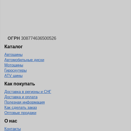
Landspider
Lanvigator
Lassa
Laufenn
ОГРН
308774636500526
Leao
Каталог
Ling Long
Автошины
Long March
Автомобильные диски
Мотошины
Longtraxx
Гироскутеры
ATV шины
Magnum
Как покупать
Marangoni
Доставка в регионы и СНГ
Marcher
Доставка и оплата
Полезная информация
Marshal
Как сделать заказ
Оптовые продажи
Massimo
О нас
Mastercraft
Контакты