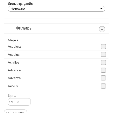
Диаметр, дюйм
Неважно
Фильтры
Марка
Accelera
Accelus
Achilles
Advance
Advenza
Aeolus
Agate
Цена
Agrica
От
Alliance