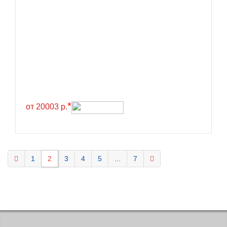
KELLY
Kenda
Kinforest
Kingboss
Kingnate
Kingstar
*
от 20003 р.
Kleber
Kormoran
Kpatos
Kumho
1
2
3
4
5
...
7
Kustone
Lande
Landrock
Landsail