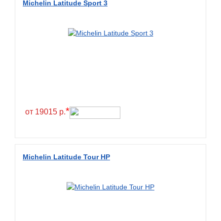
Michelin Latitude Sport 3
BlackHawk
Blacklion
Boto
Bridgestone
Cachland
Camso
Carlisle
*
от 19015 р.
Ceat
Centara
Chaoyang
Michelin Latitude Tour HP
Comforser
Compasal
Composit
Constancy