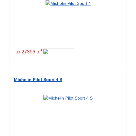
Greentrac
Gremax
Grenlander
Gri
Gripmax
*
GT Radial
от 27396 р.
GTK
Habilead
Michelin Pilot Sport 4 S
Haida
Hankook
Headway
Henan
Hercules
Hifly