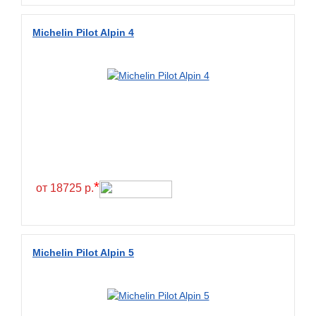
Diamondback
Distance
Michelin Pilot Alpin 4
Dmack
Dongfeng
Double Coin
Double Star
Doupro
Drc
Dunlop
*
от 18725 р.
Duraturn
Dynamo
Emrald
Michelin Pilot Alpin 5
Everest
Evergreen