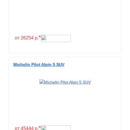
Exmile
Falken
Farride
Farroad
*
Federal
от 26254 р.
Fesite
Firemax
Firestone
Michelin Pilot Alpin 5 SUV
Forceland
Forerunner
Formula
Fortune
Forza
Fronway
*
Fulda
от 45444 р.