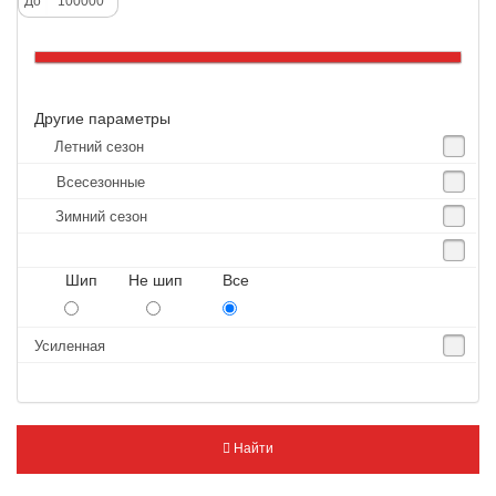
До
Altenzo
Altura
Amberstone
Другие параметры
Amtel
Летний сезон
Anjie
Всесезонные
Annaite
Зимний сезон
Antares
Aosen
Шип Не шип Все
Aoteli
Aplus
Усиленная
APT
Arivo
Armour
Найти
Armstrong