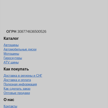
Landspider
Lanvigator
Lassa
Laufenn
ОГРН
308774636500526
Leao
Каталог
Ling Long
Автошины
Long March
Автомобильные диски
Мотошины
Longtraxx
Гироскутеры
ATV шины
Magnum
Как покупать
Marangoni
Доставка в регионы и СНГ
Marcher
Доставка и оплата
Полезная информация
Marshal
Как сделать заказ
Оптовые продажи
Massimo
О нас
Mastercraft
Контакты