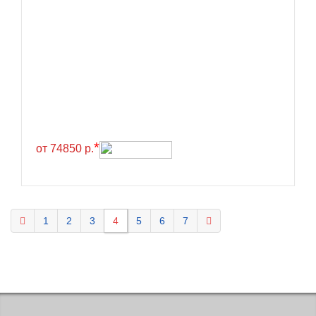
KELLY
Kenda
Kinforest
Kingboss
Kingnate
Kingstar
*
от 74850 р.
Kleber
Kormoran
Kpatos
Kumho
1
2
3
4
5
6
7
Kustone
Lande
Landrock
Landsail