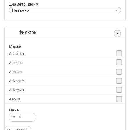
Диаметр, дюйм
Неважно
Фильтры
Марка
Accelera
Accelus
Achilles
Advance
Advenza
Aeolus
Agate
Цена
Agrica
От
Alliance