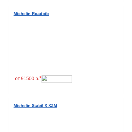
Diamondback
Distance
Michelin Roadbib
Dmack
Dongfeng
Double Coin
Double Star
Doupro
Drc
Dunlop
*
от 91500 р.
Duraturn
Dynamo
Emrald
Michelin Stabil X XZM
Everest
Evergreen