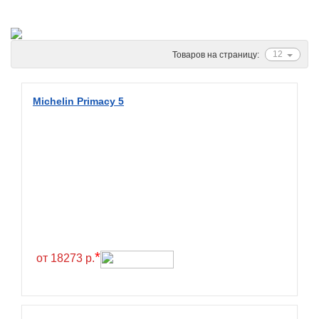
Ascenso
ATF
Atlander
12
Товаров на страницу:
Attar
Austone
Michelin Primacy 5
Autogreen
Avatyre
Avon
Barez Tires
Bars
Barum
Bearway
*
от 18273 р.
Bestang
BFGoodrich
BKT