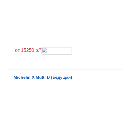
Greentrac
Gremax
Grenlander
Gri
Gripmax
*
GT Radial
от 15250 р.
GTK
Habilead
Michelin X Multi D (ведущая)
Haida
Hankook
Headway
Henan
Hercules
Hifly