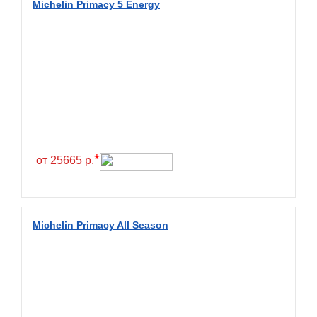
Michelin Primacy 5 Energy
BlackHawk
Blacklion
Boto
Bridgestone
Cachland
Camso
Carlisle
*
от 25665 р.
Ceat
Centara
Chaoyang
Michelin Primacy All Season
Comforser
Compasal
Composit
Constancy