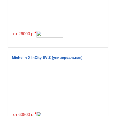
Exmile
Falken
Farride
Farroad
*
Federal
от 26000 р.
Fesite
Firemax
Firestone
Michelin X InCity EV Z (универсальная)
Forceland
Forerunner
Formula
Fortune
Forza
Fronway
*
Fulda
от 60800 р.