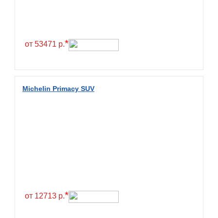
Continental
Contyre
Cooper
*
от 53471 р.
Cooper&Chengshan
Copartner
Cordiant
Michelin Primacy SUV
Crossleader
Crosswind
CST
Cultor
Deestone
Deli
Delinte
*
от 12713 р.
Delmax