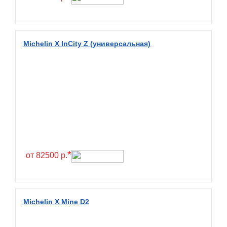
Fullrun
Galaxy
General
Michelin X InCity Z (универсальная)
General Tire
Gislaved
Giti
Goform
Goldshield
GoldStone
*
Goodride
от 82500 р.
Goodtrip
Goodyear
Michelin X Mine D2
Greckster
Green Dragon