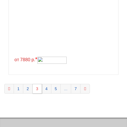
KELLY
Kenda
Kinforest
Kingboss
Kingnate
Kingstar
*
от 7880 р.
Kleber
Kormoran
Kpatos
Kumho
1
2
3
4
5
...
7
Kustone
Lande
Landrock
Landsail