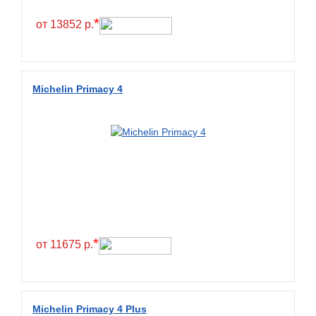
Hilo
*
от 13852 р.
Hoosier
HunterRoad
I Zen KW22
Michelin Primacy 4
Ikon
Ikon Tyres
Ilink
Imperial
Infinity
Interstate
JK Tyre
*
от 11675 р.
Joyroad
Kabat
Kapsen
Michelin Primacy 4 Plus
Kavir Tire