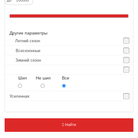
До
Altenzo
Altura
Amberstone
Другие параметры
Amtel
Летний сезон
Anjie
Всесезонные
Annaite
Зимний сезон
Antares
Aosen
Шип Не шип Все
Aoteli
Aplus
Усиленная
APT
Arivo
Armour
Найти
Armstrong