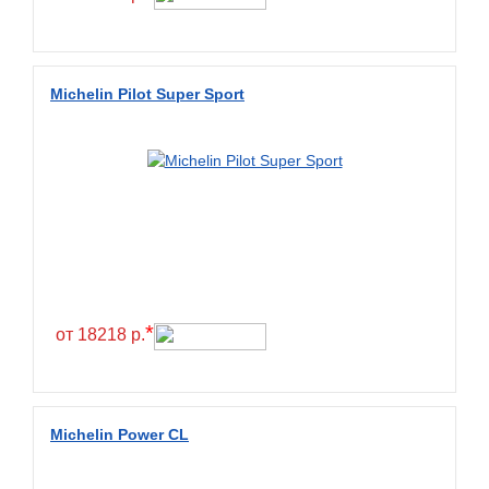
Fullrun
Galaxy
General
Michelin Pilot Super Sport
General Tire
Gislaved
Giti
Goform
Goldshield
GoldStone
*
Goodride
от 18218 р.
Goodtrip
Goodyear
Michelin Power CL
Greckster
Green Dragon