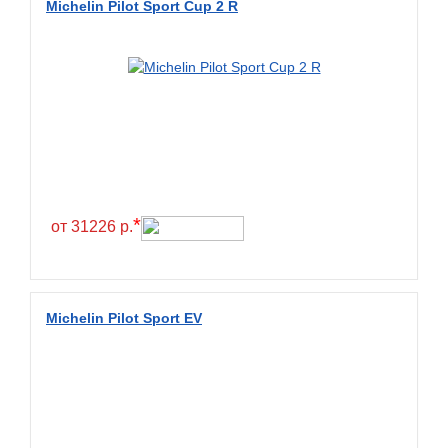
Michelin Pilot Sport Cup 2 R
BlackHawk
Blacklion
Boto
Bridgestone
Cachland
Camso
Carlisle
*
от 31226 р.
Ceat
Centara
Chaoyang
Michelin Pilot Sport EV
Comforser
Compasal
Composit
Constancy