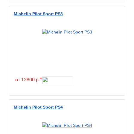
Diamondback
Distance
Michelin Pilot Sport PS3
Dmack
Dongfeng
Double Coin
Double Star
Doupro
Drc
Dunlop
*
от 12800 р.
Duraturn
Dynamo
Emrald
Michelin Pilot Sport PS4
Everest
Evergreen