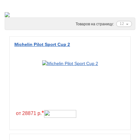
Ascenso
ATF
Atlander
12
Товаров на страницу:
Attar
Austone
Michelin Pilot Sport Cup 2
Autogreen
Avatyre
Avon
Barez Tires
Bars
Barum
Bearway
*
от 28871 р.
Bestang
BFGoodrich
BKT