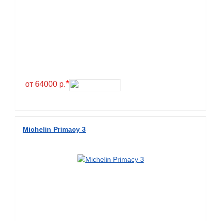
Greentrac
Gremax
Grenlander
Gri
Gripmax
*
GT Radial
от 64000 р.
GTK
Habilead
Michelin Primacy 3
Haida
Hankook
Headway
Henan
Hercules
Hifly