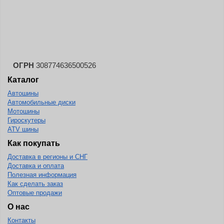
Landspider
Lanvigator
Lassa
Laufenn
ОГРН
308774636500526
Leao
Каталог
Ling Long
Автошины
Long March
Автомобильные диски
Мотошины
Longtraxx
Гироскутеры
ATV шины
Magnum
Как покупать
Marangoni
Доставка в регионы и СНГ
Marcher
Доставка и оплата
Полезная информация
Marshal
Как сделать заказ
Оптовые продажи
Massimo
О нас
Mastercraft
Контакты