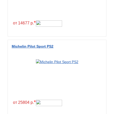
Continental
Contyre
Cooper
*
от 14677 р.
Cooper&Chengshan
Copartner
Cordiant
Michelin Pilot Sport PS2
Crossleader
Crosswind
CST
Cultor
Deestone
Deli
Delinte
*
от 25804 р.
Delmax