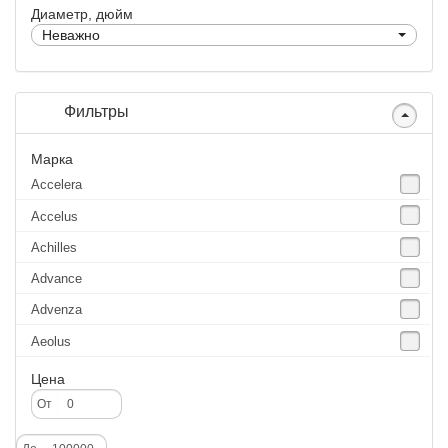
Диаметр, дюйм
Неважно
Фильтры
Марка
Accelera
Accelus
Achilles
Advance
Advenza
Aeolus
Agate
Цена
Agrica
От
Alliance