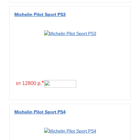
Diamondback
Distance
Michelin Pilot Sport PS3
Dmack
Dongfeng
Double Coin
Double Star
Doupro
Drc
Dunlop
*
от 12800 р.
Duraturn
Dynamo
Emrald
Michelin Pilot Sport PS4
Everest
Evergreen