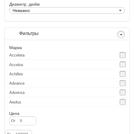
Диаметр, дюйм
Неважно
Фильтры
Марка
Accelera
Accelus
Achilles
Advance
Advenza
Aeolus
Agate
Цена
Agrica
От
Alliance