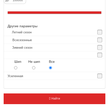
До
Altenzo
Altura
Amberstone
Другие параметры
Amtel
Летний сезон
Anjie
Всесезонные
Annaite
Зимний сезон
Antares
Aosen
Шип Не шип Все
Aoteli
Aplus
Усиленная
APT
Arivo
Armour
Найти
Armstrong