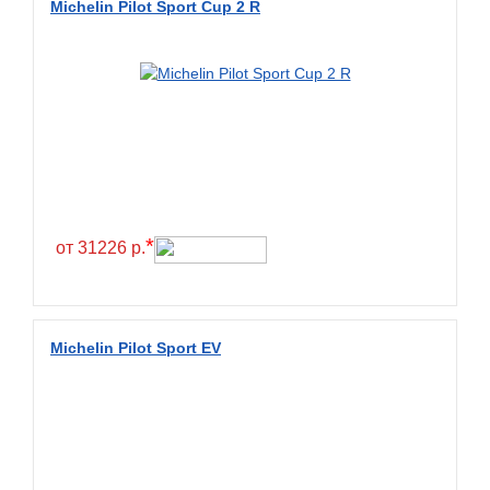
Michelin Pilot Sport Cup 2 R
BlackHawk
Blacklion
Boto
Bridgestone
Cachland
Camso
Carlisle
*
от 31226 р.
Ceat
Centara
Chaoyang
Michelin Pilot Sport EV
Comforser
Compasal
Composit
Constancy