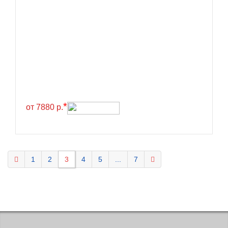
KELLY
Kenda
Kinforest
Kingboss
Kingnate
Kingstar
*
от 7880 р.
Kleber
Kormoran
Kpatos
Kumho
1
2
3
4
5
...
7
Kustone
Lande
Landrock
Landsail