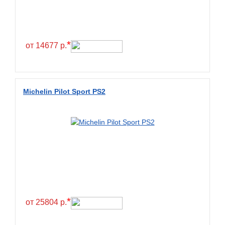
Continental
Contyre
Cooper
*
от 14677 р.
Cooper&Chengshan
Copartner
Cordiant
Michelin Pilot Sport PS2
Crossleader
Crosswind
CST
Cultor
Deestone
Deli
Delinte
*
от 25804 р.
Delmax