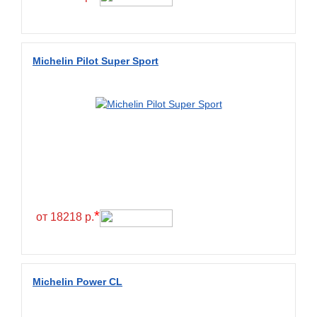
Fullrun
Galaxy
General
Michelin Pilot Super Sport
General Tire
Gislaved
Giti
Goform
Goldshield
GoldStone
*
Goodride
от 18218 р.
Goodtrip
Goodyear
Michelin Power CL
Greckster
Green Dragon