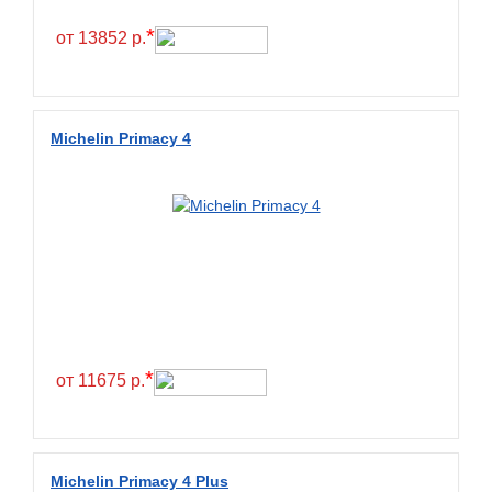
Hilo
*
от 13852 р.
Hoosier
HunterRoad
I Zen KW22
Michelin Primacy 4
Ikon
Ikon Tyres
Ilink
Imperial
Infinity
Interstate
JK Tyre
*
от 11675 р.
Joyroad
Kabat
Kapsen
Michelin Primacy 4 Plus
Kavir Tire