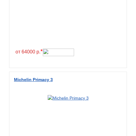
Greentrac
Gremax
Grenlander
Gri
Gripmax
*
GT Radial
от 64000 р.
GTK
Habilead
Michelin Primacy 3
Haida
Hankook
Headway
Henan
Hercules
Hifly