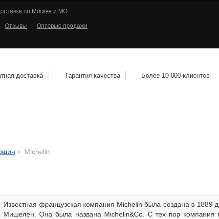
оставка по Москве и МО
Отзывы
Оптовые продажи
тная доставка
Гарантия качества
Более 10 000 клиентов
КОЛЕСНЫЕ ДИСКИ
МОТОШИНЫ
КВАДРО
тошин
Michelin
Известная французская компания Michelin была создана в 1889
Мишелен. Она была названа Michelin&Co. C тех пор компания 