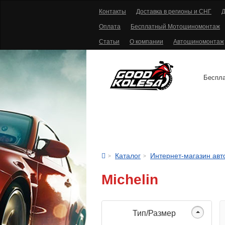
Контакты
Доставка в регионы и СНГ
Д
Оплата
Бесплатный Мотошиномонтаж
Статьи
О компании
Автошиномонтаж
Беспла
АВТОШИНЫ
Каталог
Интернет-магазин ав
Michelin
Тип/Размер