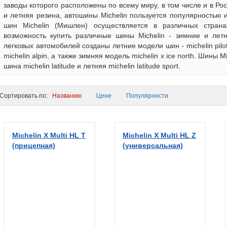
заводы которого расположены по всему миру, в том числе и в Ро
и летняя резина, автошины Michelin пользуется популярностью
шин Michelin (Мишлен) осуществляется в различных стран
возможность купить различные шины Michelin - зимние и летн
легковых автомобилей созданы летние модели шин - michelin pilot, 
michelin alpin, а также зимняя модель michelin x ice north. Шины 
шина michelin latitude и летняя michelin latitude sport.
ортировать по:
Названию
Цене
Популярности
Michelin X Multi HL T
Michelin X Multi HL Z
(прицепная)
(универсальная)