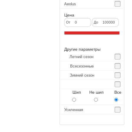
Aeolus
Agate
Цена
Agrica
От
До
Alliance
Altenzo
Другие параметры
Altura
Летний сезон
Amberstone
Всесезонные
Amtel
Зимний сезон
Anjie
Annaite
Шип Не шип Все
Antares
Aosen
Усиленная
Aoteli
Aplus