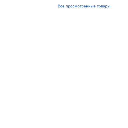
APT
Все просмотренные товары
Arivo
Armour
Armstrong
Ascenso
ATF
Atlander
Attar
Austone
Autogreen
Avatyre
Avon
Barez Tires
Bars
Barum