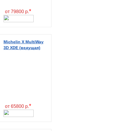
*
от 79800 р.
Michelin X MultiWay
3D XDE (ведущая)
*
от 65800 р.