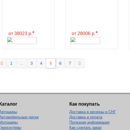
*
*
от 38023 р.
от 28006 р.
1
...
3
4
5
6
7
Каталог
Как покупать
Автошины
Доставка в регионы и СНГ
Автомобильные диски
Доставка и оплата
Мотошины
Полезная информация
Гироскутеры
Как сделать заказ