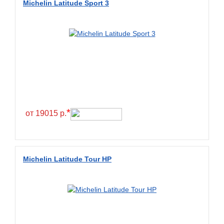
Michelin Latitude Sport 3
BlackHawk
Blacklion
Boto
Bridgestone
Cachland
Camso
Carlisle
*
от 19015 р.
Ceat
Centara
Chaoyang
Michelin Latitude Tour HP
Comforser
Compasal
Composit
Constancy