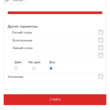
До
Altenzo
Altura
Amberstone
Другие параметры
Amtel
Летний сезон
Anjie
Всесезонные
Annaite
Зимний сезон
Antares
Aosen
Шип Не шип Все
Aoteli
Aplus
Усиленная
APT
Arivo
Armour
Найти
Armstrong