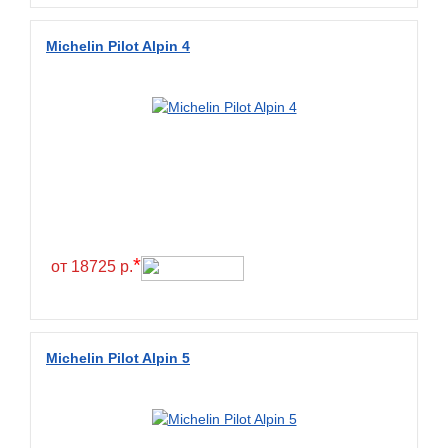
Diamondback
Distance
Michelin Pilot Alpin 4
Dmack
Dongfeng
Double Coin
Double Star
Doupro
Drc
Dunlop
*
от 18725 р.
Duraturn
Dynamo
Emrald
Michelin Pilot Alpin 5
Everest
Evergreen