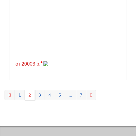
KELLY
Kenda
Kinforest
Kingboss
Kingnate
Kingstar
*
от 20003 р.
Kleber
Kormoran
Kpatos
Kumho
1
2
3
4
5
...
7
Kustone
Lande
Landrock
Landsail