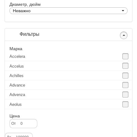
Диаметр, дюйм
Неважно
Фильтры
Марка
Accelera
Accelus
Achilles
Advance
Advenza
Aeolus
Agate
Цена
Agrica
От
Alliance