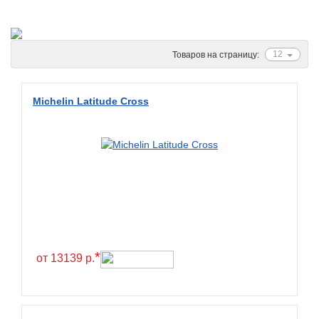
Ascenso
ATF
Atlander
12
Товаров на страницу:
Attar
Austone
Michelin Latitude Cross
Autogreen
Avatyre
Avon
Barez Tires
Bars
Barum
Bearway
*
от 13139 р.
Bestang
BFGoodrich
BKT