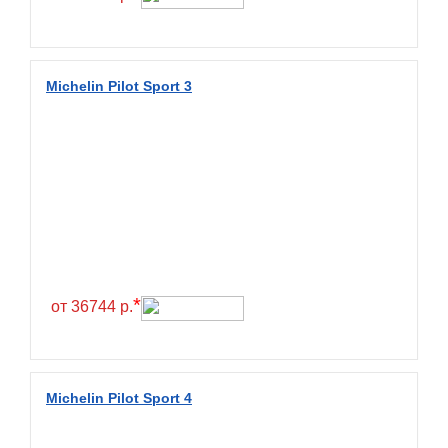
Fullrun
Galaxy
General
Michelin Pilot Sport 3
General Tire
Gislaved
Giti
Goform
Goldshield
GoldStone
*
Goodride
от 36744 р.
Goodtrip
Goodyear
Michelin Pilot Sport 4
Greckster
Green Dragon