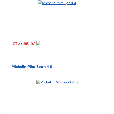
Greentrac
Gremax
Grenlander
Gri
Gripmax
*
GT Radial
от 27396 р.
GTK
Habilead
Michelin Pilot Sport 4 S
Haida
Hankook
Headway
Henan
Hercules
Hifly