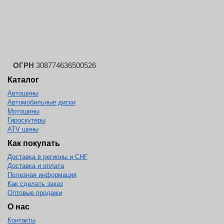
Landspider
Lanvigator
Lassa
Laufenn
ОГРН
308774636500526
Leao
Каталог
Ling Long
Автошины
Long March
Автомобильные диски
Мотошины
Longtraxx
Гироскутеры
ATV шины
Magnum
Как покупать
Marangoni
Доставка в регионы и СНГ
Marcher
Доставка и оплата
Полезная информация
Marshal
Как сделать заказ
Оптовые продажи
Massimo
О нас
Mastercraft
Контакты