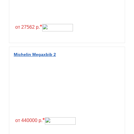
Continental
Contyre
Cooper
*
от 27562 р.
Cooper&Chengshan
Copartner
Cordiant
Michelin Megaxbib 2
Crossleader
Crosswind
CST
Cultor
Deestone
Deli
Delinte
*
от 440000 р.
Delmax