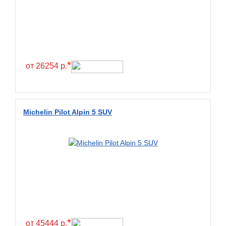
Exmile
Falken
Farride
Farroad
*
Federal
от 26254 р.
Fesite
Firemax
Firestone
Michelin Pilot Alpin 5 SUV
Forceland
Forerunner
Formula
Fortune
Forza
Fronway
*
Fulda
от 45444 р.