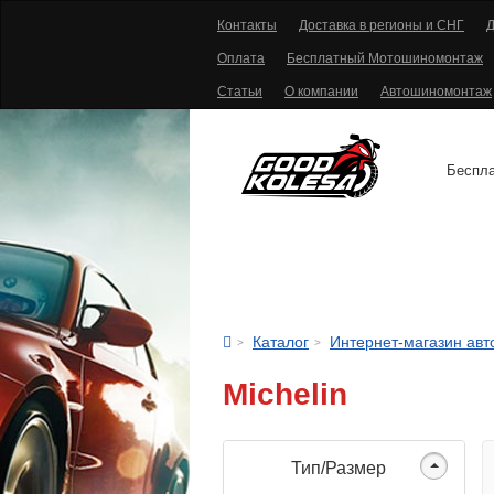
Контакты
Доставка в регионы и СНГ
Д
Оплата
Бесплатный Мотошиномонтаж
Статьи
О компании
Автошиномонтаж
Беспла
АВТОШИНЫ
Каталог
Интернет-магазин ав
Michelin
Тип/Размер