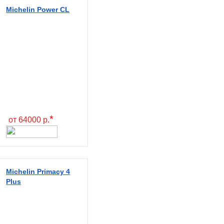
Michelin Power CL
*
от 64000 р.
Michelin Primacy 4
Plus