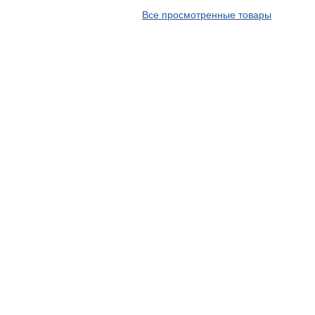
APT
Все просмотренные товары
Arivo
Armour
Armstrong
Ascenso
ATF
Atlander
Attar
Austone
Autogreen
Avatyre
Avon
Barez Tires
Bars
Barum