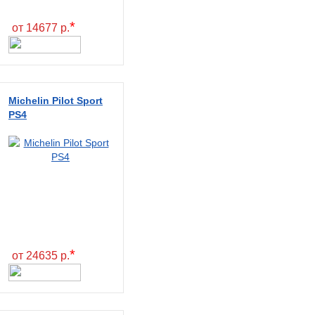
*
от 14677 р.
Michelin Pilot Sport
PS4
*
от 24635 р.