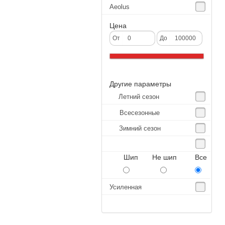
Aeolus
Agate
Цена
Agrica
От
До
Alliance
Altenzo
Другие параметры
Altura
Летний сезон
Amberstone
Всесезонные
Amtel
Зимний сезон
Anjie
Annaite
Шип Не шип Все
Antares
Aosen
Усиленная
Aoteli
Aplus