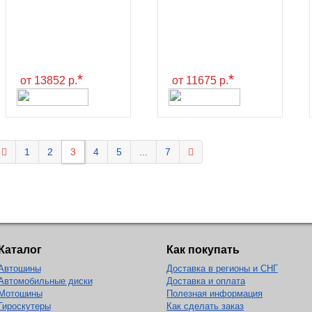
*
*
от 13852 р.
от 11675 р.
1
2
3
4
5
...
7
Каталог
Как покупать
Автошины
Доставка в регионы и СНГ
Автомобильные диски
Доставка и оплата
Мотошины
Полезная информация
Гироскутеры
Как сделать заказ