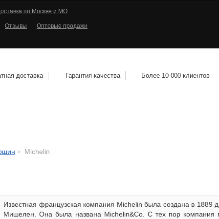
оставка по Москве и МО
Отзывы
Оптовые продажи
тная доставка
Гарантия качества
Более 10 000 клиентов
КОЛЕСНЫЕ ДИСКИ
МОТОШИНЫ
КВАДРО
тошин
Michelin
Известная французская компания Michelin была создана в 1889
Мишелен. Она была названа Michelin&Co. C тех пор компания 