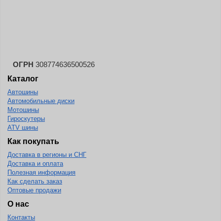
Landspider
Lanvigator
Lassa
Laufenn
ОГРН
308774636500526
Leao
Каталог
Ling Long
Автошины
Long March
Автомобильные диски
Мотошины
Longtraxx
Гироскутеры
ATV шины
Magnum
Как покупать
Marangoni
Доставка в регионы и СНГ
Marcher
Доставка и оплата
Полезная информация
Marshal
Как сделать заказ
Оптовые продажи
Massimo
О нас
Mastercraft
Контакты