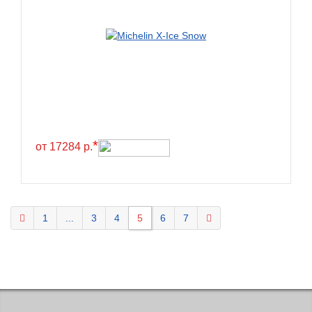
KELLY
Kenda
Kinforest
Kingboss
Kingnate
Kingstar
*
от 17284 р.
Kleber
Kormoran
Kpatos
Kumho
1
...
3
4
5
6
7
Kustone
Lande
Landrock
Landsail