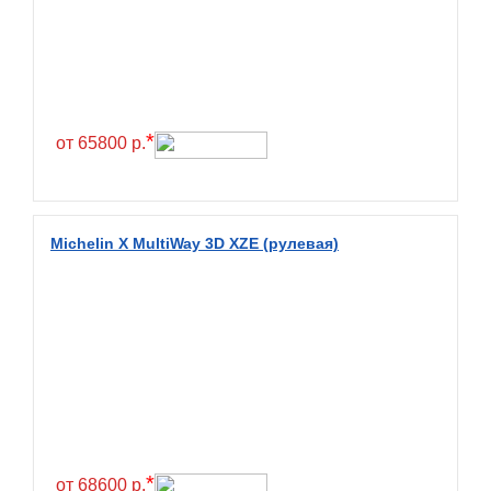
Exmile
Falken
Farride
Farroad
*
Federal
от 65800 р.
Fesite
Firemax
Firestone
Michelin X MultiWay 3D XZE (рулевая)
Forceland
Forerunner
Formula
Fortune
Forza
Fronway
*
Fulda
от 68600 р.