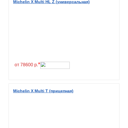
Michelin X Multi HL Z (универсальная)
BlackHawk
Blacklion
Boto
Bridgestone
Cachland
Camso
Carlisle
*
от 78600 р.
Ceat
Centara
Chaoyang
Michelin X Multi T (прицепная)
Comforser
Compasal
Composit
Constancy