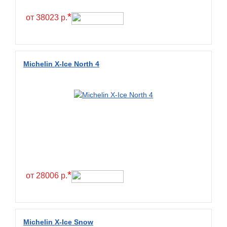
Hilo
*
от 38023 р.
Hoosier
HunterRoad
I Zen KW22
Michelin X-Ice North 4
Ikon
Ikon Tyres
Ilink
Imperial
Infinity
Interstate
JK Tyre
*
от 28006 р.
Joyroad
Kabat
Kapsen
Michelin X-Ice Snow
Kavir Tire