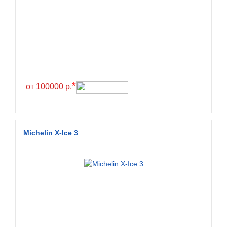
Greentrac
Gremax
Grenlander
Gri
Gripmax
*
GT Radial
от 100000 р.
GTK
Habilead
Michelin X-Ice 3
Haida
Hankook
Headway
Henan
Hercules
Hifly