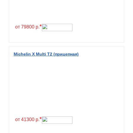
Continental
Contyre
Cooper
*
от 79800 р.
Cooper&Chengshan
Copartner
Cordiant
Michelin X Multi T2 (прицепная)
Crossleader
Crosswind
CST
Cultor
Deestone
Deli
Delinte
*
от 41300 р.
Delmax