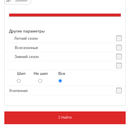
До
Altenzo
Altura
Amberstone
Другие параметры
Amtel
Летний сезон
Anjie
Всесезонные
Annaite
Зимний сезон
Antares
Aosen
Шип Не шип Все
Aoteli
Aplus
Усиленная
APT
Arivo
Armour
Найти
Armstrong