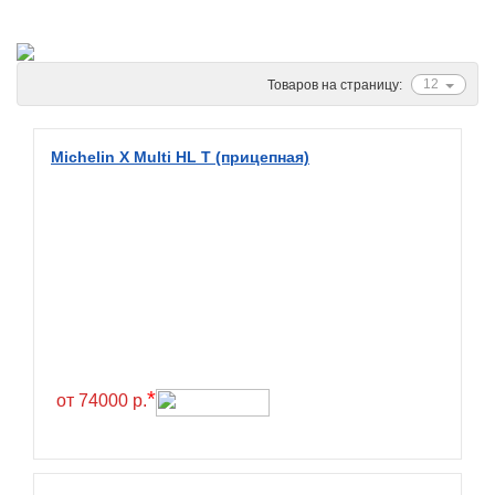
Ascenso
ATF
Atlander
12
Товаров на страницу:
Attar
Austone
Michelin X Multi HL T (прицепная)
Autogreen
Avatyre
Avon
Barez Tires
Bars
Barum
Bearway
*
от 74000 р.
Bestang
BFGoodrich
BKT