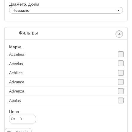
Диаметр, дюйм
Неважно
Фильтры
Марка
Accelera
Accelus
Achilles
Advance
Advenza
Aeolus
Agate
Цена
Agrica
От
Alliance