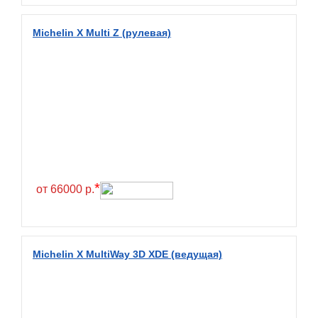
Diamondback
Distance
Michelin X Multi Z (рулевая)
Dmack
Dongfeng
Double Coin
Double Star
Doupro
Drc
Dunlop
*
от 66000 р.
Duraturn
Dynamo
Emrald
Michelin X MultiWay 3D XDE (ведущая)
Everest
Evergreen