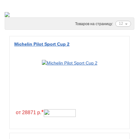
Ascenso
ATF
Atlander
12
Товаров на страницу:
Attar
Austone
Michelin Pilot Sport Cup 2
Autogreen
Avatyre
Avon
Barez Tires
Bars
Barum
Bearway
*
от 28871 р.
Bestang
BFGoodrich
BKT