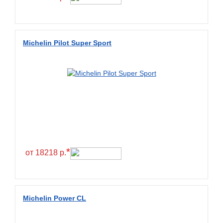
Fullrun
Galaxy
General
Michelin Pilot Super Sport
General Tire
Gislaved
Giti
Goform
Goldshield
GoldStone
*
Goodride
от 18218 р.
Goodtrip
Goodyear
Michelin Power CL
Greckster
Green Dragon