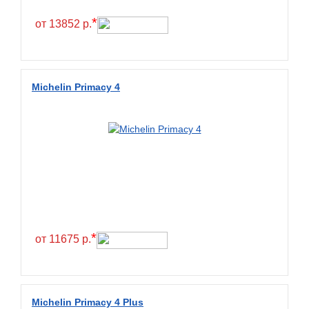
Hilo
*
от 13852 р.
Hoosier
HunterRoad
I Zen KW22
Michelin Primacy 4
Ikon
Ikon Tyres
Ilink
Imperial
Infinity
Interstate
JK Tyre
*
от 11675 р.
Joyroad
Kabat
Kapsen
Michelin Primacy 4 Plus
Kavir Tire