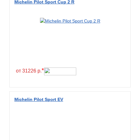
Michelin Pilot Sport Cup 2 R
BlackHawk
Blacklion
Boto
Bridgestone
Cachland
Camso
Carlisle
*
от 31226 р.
Ceat
Centara
Chaoyang
Michelin Pilot Sport EV
Comforser
Compasal
Composit
Constancy