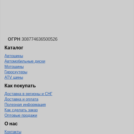
Landspider
Lanvigator
Lassa
Laufenn
ОГРН
308774636500526
Leao
Каталог
Ling Long
Автошины
Long March
Автомобильные диски
Мотошины
Longtraxx
Гироскутеры
ATV шины
Magnum
Как покупать
Marangoni
Доставка в регионы и СНГ
Marcher
Доставка и оплата
Полезная информация
Marshal
Как сделать заказ
Оптовые продажи
Massimo
О нас
Mastercraft
Контакты