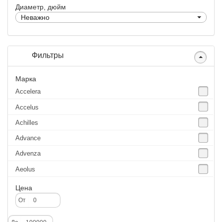
Диаметр, дюйм
Неважно
Фильтры
Марка
Accelera
Accelus
Achilles
Advance
Advenza
Aeolus
Agate
Цена
Agrica
От
Alliance