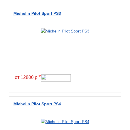
Diamondback
Distance
Michelin Pilot Sport PS3
Dmack
Dongfeng
Double Coin
Double Star
Doupro
Drc
Dunlop
*
от 12800 р.
Duraturn
Dynamo
Emrald
Michelin Pilot Sport PS4
Everest
Evergreen