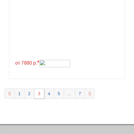
KELLY
Kenda
Kinforest
Kingboss
Kingnate
Kingstar
*
от 7880 р.
Kleber
Kormoran
Kpatos
Kumho
1
2
3
4
5
...
7
Kustone
Lande
Landrock
Landsail