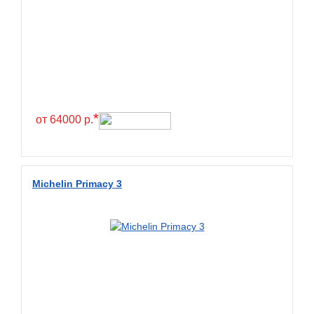
Greentrac
Gremax
Grenlander
Gri
Gripmax
*
GT Radial
от 64000 р.
GTK
Habilead
Michelin Primacy 3
Haida
Hankook
Headway
Henan
Hercules
Hifly