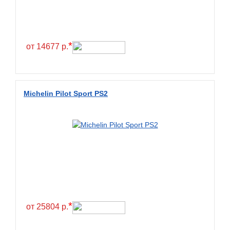
Continental
Contyre
Cooper
*
от 14677 р.
Cooper&Chengshan
Copartner
Cordiant
Michelin Pilot Sport PS2
Crossleader
Crosswind
CST
Cultor
Deestone
Deli
Delinte
*
от 25804 р.
Delmax