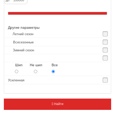
До
Altenzo
Altura
Amberstone
Другие параметры
Amtel
Летний сезон
Anjie
Всесезонные
Annaite
Зимний сезон
Antares
Aosen
Шип Не шип Все
Aoteli
Aplus
Усиленная
APT
Arivo
Armour
Найти
Armstrong