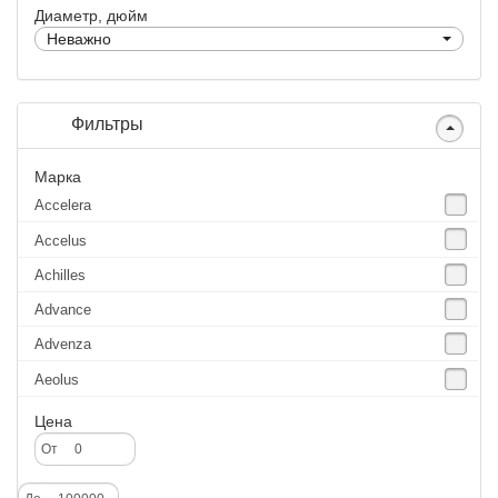
Диаметр, дюйм
Неважно
Фильтры
Марка
Accelera
Accelus
Achilles
Advance
Advenza
Aeolus
Agate
Цена
Agrica
От
Alliance