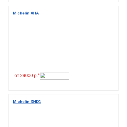
Diamondback
Distance
Michelin XHA
Dmack
Dongfeng
Double Coin
Double Star
Doupro
Drc
Dunlop
*
от 29000 р.
Duraturn
Dynamo
Emrald
Michelin XHD1
Everest
Evergreen