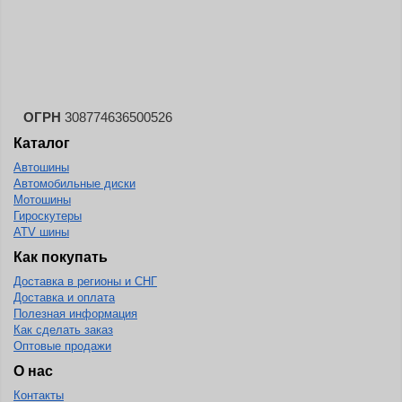
Landspider
Lanvigator
Lassa
Laufenn
ОГРН
308774636500526
Leao
Каталог
Ling Long
Автошины
Long March
Автомобильные диски
Мотошины
Longtraxx
Гироскутеры
ATV шины
Magnum
Как покупать
Marangoni
Доставка в регионы и СНГ
Marcher
Доставка и оплата
Полезная информация
Marshal
Как сделать заказ
Оптовые продажи
Massimo
О нас
Mastercraft
Контакты