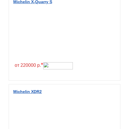
Michelin X-Quarry S
BlackHawk
Blacklion
Boto
Bridgestone
Cachland
Camso
Carlisle
*
от 220000 р.
Ceat
Centara
Chaoyang
Michelin XDR2
Comforser
Compasal
Composit
Constancy