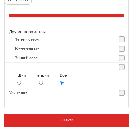
До
Altenzo
Altura
Amberstone
Другие параметры
Amtel
Летний сезон
Anjie
Всесезонные
Annaite
Зимний сезон
Antares
Aosen
Шип Не шип Все
Aoteli
Aplus
Усиленная
APT
Arivo
Armour
Найти
Armstrong