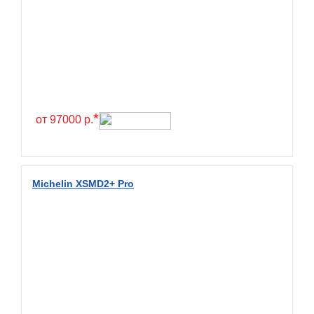
Greentrac
Gremax
Grenlander
Gri
Gripmax
*
GT Radial
от 97000 р.
GTK
Habilead
Michelin XSMD2+ Pro
Haida
Hankook
Headway
Henan
Hercules
Hifly