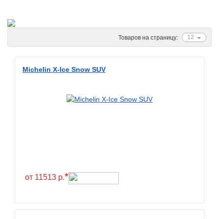
Ascenso
ATF
Atlander
12
Товаров на страницу:
Attar
Austone
Michelin X-Ice Snow SUV
Autogreen
Avatyre
Avon
Barez Tires
Bars
Barum
Bearway
*
от 11513 р.
Bestang
BFGoodrich
BKT