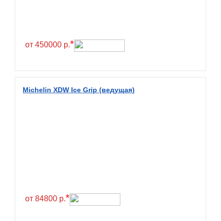
Continental
Contyre
Cooper
*
от 450000 р.
Cooper&Chengshan
Copartner
Cordiant
Michelin XDW Ice Grip (ведущая)
Crossleader
Crosswind
CST
Cultor
Deestone
Deli
Delinte
*
от 84800 р.
Delmax