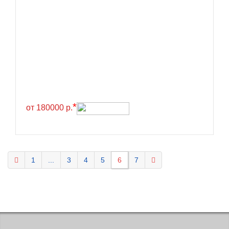
KELLY
Kenda
Kinforest
Kingboss
Kingnate
Kingstar
*
от 180000 р.
Kleber
Kormoran
Kpatos
Kumho
1
...
3
4
5
6
7
Kustone
Lande
Landrock
Landsail