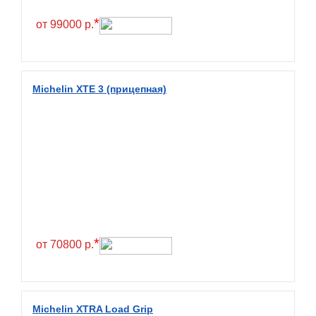
Hilo
*
от 99000 р.
Hoosier
HunterRoad
I Zen KW22
Michelin XTE 3 (прицепная)
Ikon
Ikon Tyres
Ilink
Imperial
Infinity
Interstate
JK Tyre
*
от 70800 р.
Joyroad
Kabat
Kapsen
Michelin XTRA Load Grip
Kavir Tire