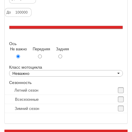
Deestone
До
Dunlop
Excel
Forerunner
Ось
GoldenTyre
Не важно Передняя Задняя
Gummy
Heidenau
Класс мотоцикла
IRC
Неважно
IRC Tyre
Сезонность
Летний сезон
Kenda
Всесезонные
KINGS TIRE
Зимний сезон
Kingstone
Kingtyre
Maxxis