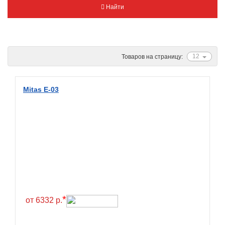
Найти
Metzeler
Michelin
Mitas
Nankang
12
Товаров на страницу:
Novion
Pirelli
Mitas E-03
PMT
Red Sun
Sava
Schwalbe
Shantian
Shinko
*
Sunchase
от 6332 р.
Titan