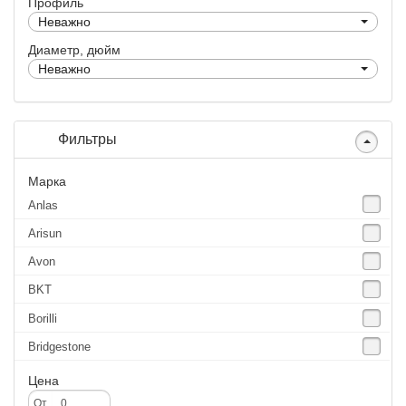
Профиль
Неважно
Диаметр, дюйм
Неважно
Фильтры
Марка
Anlas
Arisun
Avon
BKT
Borilli
Bridgestone
Continental
Цена
CST
От