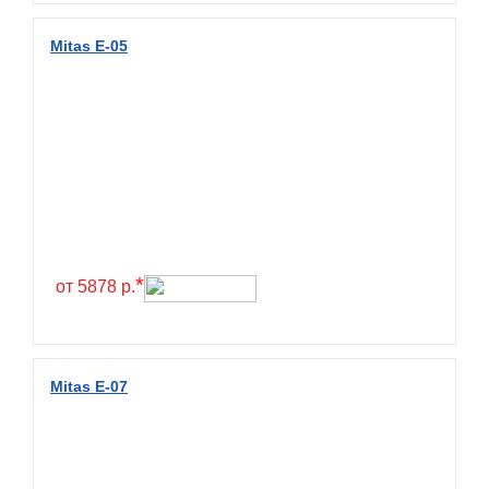
Wanda
Wanmao
Mitas E-05
Wincross
X-Grip
YiJiaBan
Волтайр
Кама
Петрошина
*
от 5878 р.
Mitas E-07