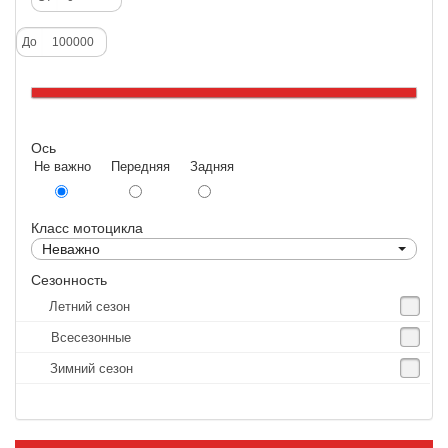
Deestone
До
Dunlop
Excel
Forerunner
Ось
GoldenTyre
Не важно Передняя Задняя
Gummy
Heidenau
Класс мотоцикла
IRC
Неважно
IRC Tyre
Сезонность
Летний сезон
Kenda
Всесезонные
KINGS TIRE
Зимний сезон
Kingstone
Kingtyre
Maxxis