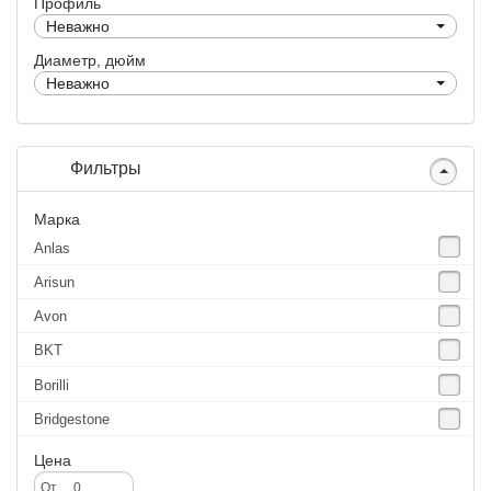
Профиль
Неважно
Диаметр, дюйм
Неважно
Фильтры
Марка
Anlas
Arisun
Avon
BKT
Borilli
Bridgestone
Continental
Цена
CST
От