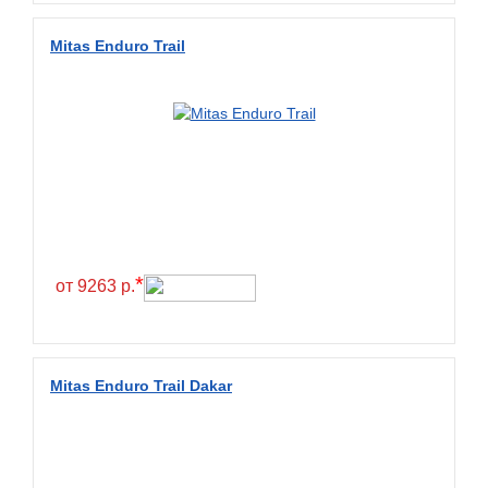
Wanda
Wanmao
Mitas Enduro Trail
Wincross
X-Grip
YiJiaBan
Волтайр
Кама
Петрошина
*
от 9263 р.
Mitas Enduro Trail Dakar