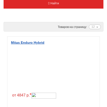
Найти
Metzeler
Michelin
Mitas
Nankang
12
Товаров на страницу:
Novion
Pirelli
Mitas Enduro Hybrid
PMT
Red Sun
Sava
Schwalbe
Shantian
Shinko
*
Sunchase
от 4847 р.
Titan