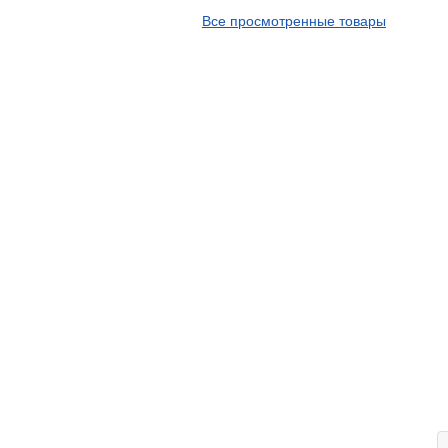
APT
Все просмотренные товары
Arivo
Armour
Armstrong
Ascenso
ATF
Atlander
Attar
Austone
Autogreen
Avatyre
Avon
Barez Tires
Bars
Barum