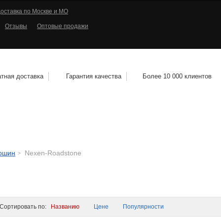
оставка по Москве и МО
Отзывы
Оптовые продажи
тная доставка
Гарантия качества
Более 10 000 клиентов
КОЛЕСНЫЕ ДИСКИ
МОТОШИНЫ
КВАДРО
тошин
Nexen-Roadstone
ортировать по:
Названию
Цене
Популярности