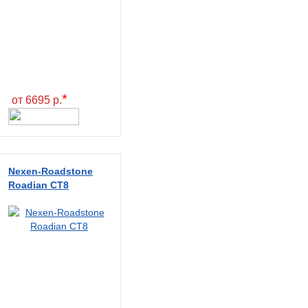
*
от 6695 р.
Nexen-Roadstone
Roadian CT8