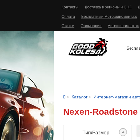
Контакты
Доставка в регионы и СНГ
Д
Оплата
Бесплатный Мотошиномонтаж
Статьи
О компании
Автошиномонтаж
Беспла
АВТОШИНЫ
Каталог
Интернет-магазин ав
Nexen-Roadstone
С
Тип/Размер