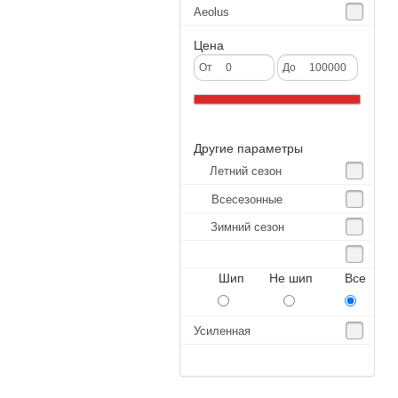
Aeolus
Agate
Цена
Agrica
От
До
Alliance
Altenzo
Другие параметры
Altura
Летний сезон
Amberstone
Всесезонные
Amtel
Зимний сезон
Anjie
Annaite
Шип Не шип Все
Antares
Aosen
Усиленная
Aoteli
Aplus