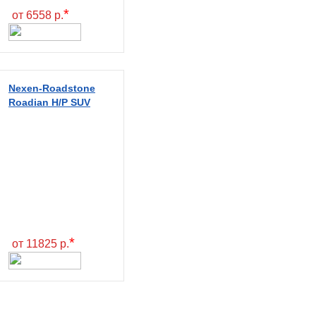
*
от 6558 р.
Nexen-Roadstone
Roadian H/P SUV
*
от 11825 р.