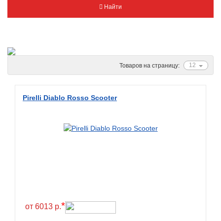
Найти
Metzeler
Michelin
Mitas
Nankang
12
Товаров на страницу:
Novion
Pirelli
Pirelli Diablo Rosso Scooter
PMT
Red Sun
Sava
Schwalbe
Shantian
Shinko
Sunchase
*
от 6013 р.
Titan