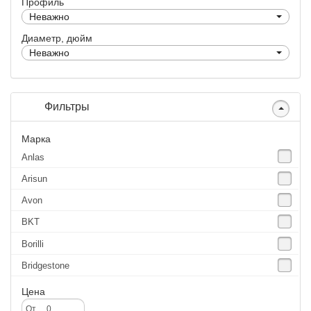
Профиль
Неважно
Диаметр, дюйм
Неважно
Фильтры
Марка
Anlas
Arisun
Avon
BKT
Borilli
Bridgestone
Continental
Цена
CST
От