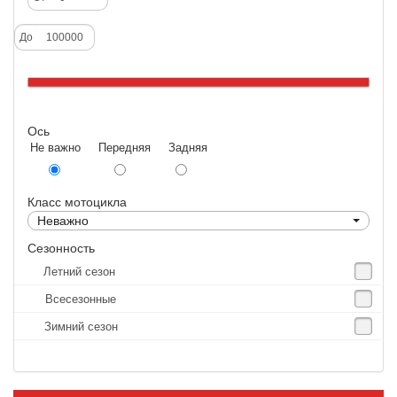
Deestone
До
Dunlop
Excel
Forerunner
Ось
GoldenTyre
Не важно Передняя Задняя
Gummy
Heidenau
Класс мотоцикла
IRC
Неважно
IRC Tyre
Сезонность
Летний сезон
Kenda
Всесезонные
KINGS TIRE
Зимний сезон
Kingstone
Kingtyre
Maxxis