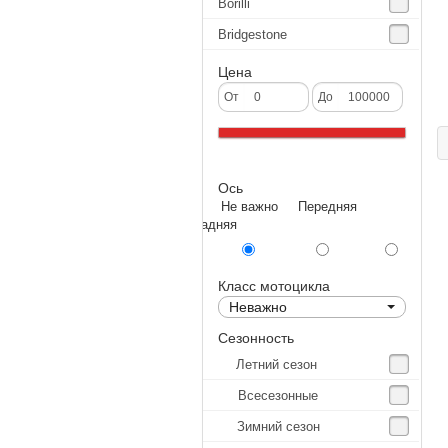
Borilli
Bridgestone
Continental
Цена
CST
От
До
Deestone
Dunlop
Ось
Excel
Не важно Передняя
Forerunner
Задняя
GoldenTyre
Gummy
Класс мотоцикла
Неважно
Heidenau
Сезонность
IRC
Летний сезон
IRC Tyre
Всесезонные
Kenda
Зимний сезон
KINGS TIRE