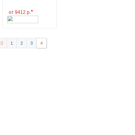
*
от 9412 р.
1
2
3
4