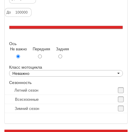
Deestone
До
Dunlop
Excel
Forerunner
Ось
GoldenTyre
Не важно Передняя Задняя
Gummy
Heidenau
Класс мотоцикла
IRC
Неважно
IRC Tyre
Сезонность
Летний сезон
Kenda
Всесезонные
KINGS TIRE
Зимний сезон
Kingstone
Kingtyre
Maxxis