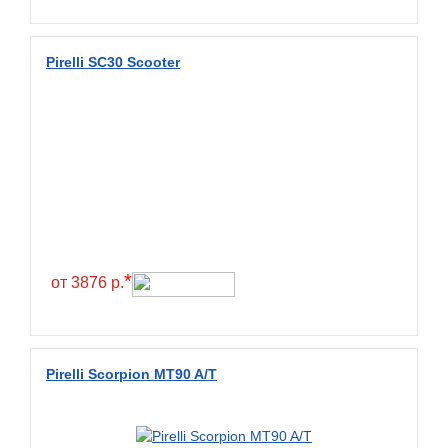
Wanda
Wanmao
Pirelli SC30 Scooter
Wincross
X-Grip
YiJiaBan
Волтайр
Кама
Петрошина
*
от 3876 р.
Pirelli Scorpion MT90 A/T