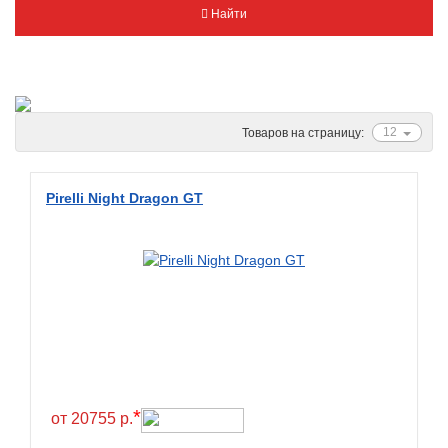
Найти
Metzeler
Michelin
Mitas
Nankang
12
Товаров на страницу:
Novion
Pirelli
Pirelli Night Dragon GT
PMT
Red Sun
Sava
Schwalbe
Shantian
Shinko
Sunchase
*
от 20755 р.
Titan