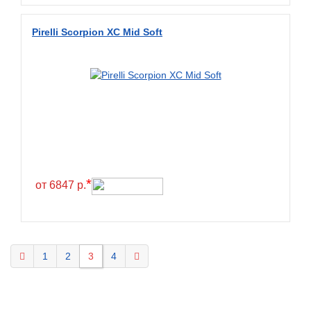
Pirelli Scorpion XC Mid Soft
*
от 6847 р.
1
2
3
4