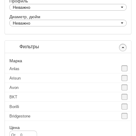
Профиль
Неважно
Диаметр, дюйм
Неважно
Фильтры
Марка
Anlas
Arisun
Avon
BKT
Borilli
Bridgestone
Continental
Цена
CST
От