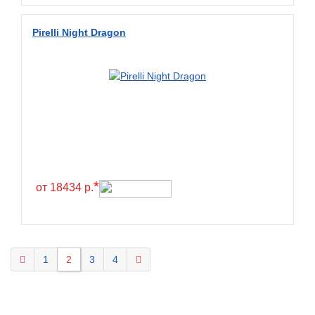
Pirelli Night Dragon
*
от 18434 р.
1
2
3
4