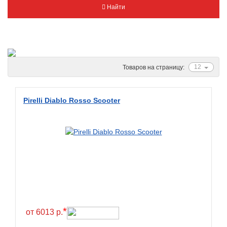
Найти
Metzeler
Michelin
Mitas
Nankang
12
Товаров на страницу:
Novion
Pirelli
Pirelli Diablo Rosso Scooter
PMT
Red Sun
Sava
Schwalbe
Shantian
Shinko
Sunchase
*
от 6013 р.
Titan