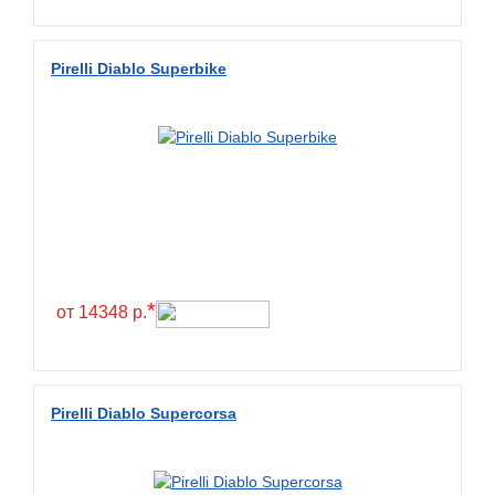
Wanda
Wanmao
Pirelli Diablo Superbike
Wincross
X-Grip
YiJiaBan
Волтайр
Кама
Петрошина
*
от 14348 р.
Pirelli Diablo Supercorsa