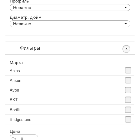
Профиль
Неважно
Диаметр, дюйм
Неважно
Фильтры
Марка
Anlas
Arisun
Avon
BKT
Borilli
Bridgestone
Continental
Цена
CST
От