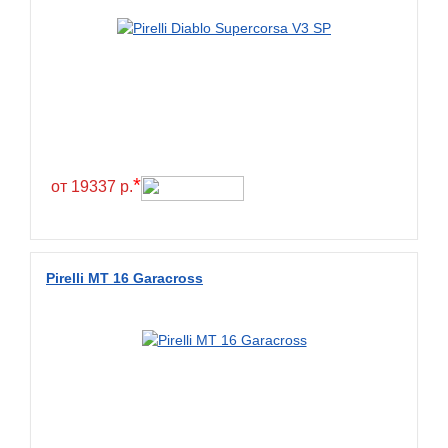
*
от 19337 р.
Pirelli MT 16 Garacross