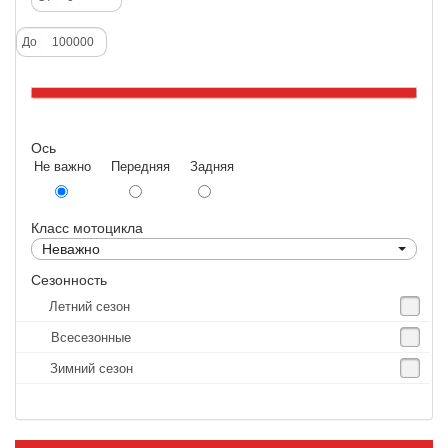
Deestone
До
Dunlop
Excel
Forerunner
Ось
GoldenTyre
Не важно Передняя Задняя
Gummy
Heidenau
Класс мотоцикла
IRC
Неважно
IRC Tyre
Сезонность
Летний сезон
Kenda
Всесезонные
KINGS TIRE
Зимний сезон
Kingstone
Kingtyre
Maxxis