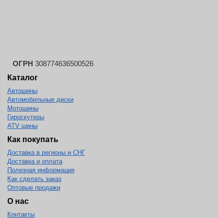
Landspider
Lanvigator
Lassa
Laufenn
ОГРН
308774636500526
Leao
Каталог
Ling Long
Автошины
Long March
Автомобильные диски
Мотошины
Longtraxx
Гироскутеры
ATV шины
Magnum
Как покупать
Marangoni
Доставка в регионы и СНГ
Marcher
Доставка и оплата
Полезная информация
Marshal
Как сделать заказ
Оптовые продажи
Massimo
О нас
Mastercraft
Контакты