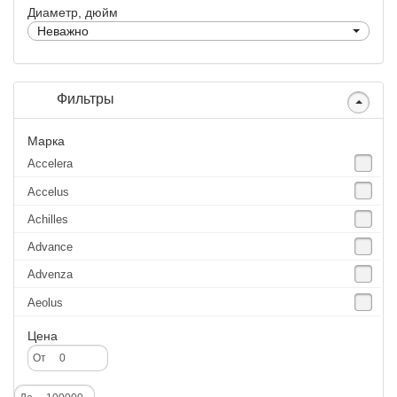
Диаметр, дюйм
Неважно
Фильтры
Марка
Accelera
Accelus
Achilles
Advance
Advenza
Aeolus
Agate
Цена
Agrica
От
Alliance