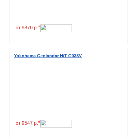
Continental
Contyre
Cooper
*
от 9870 р.
Cooper&Chengshan
Copartner
Cordiant
Yokohama Geolandar H/T G033V
Crossleader
Crosswind
CST
Cultor
Deestone
Deli
Delinte
*
от 9547 р.
Delmax