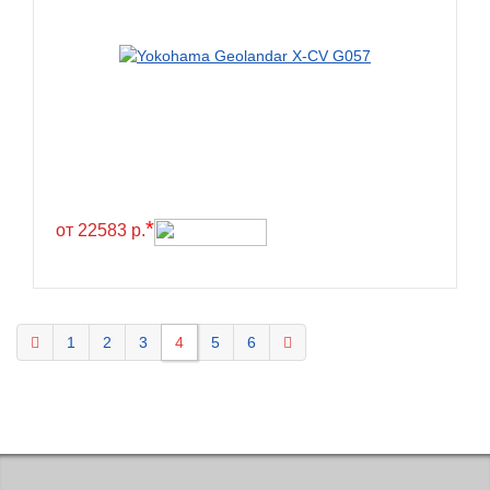
KELLY
Kenda
Kinforest
Kingboss
Kingnate
Kingstar
*
от 22583 р.
Kleber
Kormoran
Kpatos
Kumho
1
2
3
4
5
6
Kustone
Lande
Landrock
Landsail