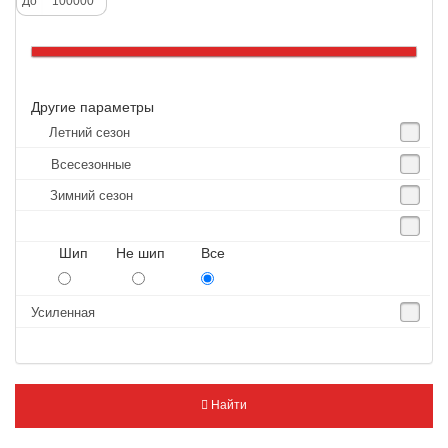
До
Altenzo
Altura
Amberstone
Другие параметры
Amtel
Летний сезон
Anjie
Всесезонные
Annaite
Зимний сезон
Antares
Aosen
Шип Не шип Все
Aoteli
Aplus
Усиленная
APT
Arivo
Armour
Найти
Armstrong