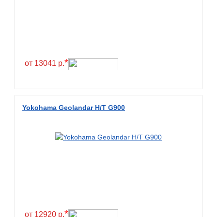
Exmile
Falken
Farride
Farroad
*
Federal
от 13041 р.
Fesite
Firemax
Firestone
Yokohama Geolandar H/T G900
Forceland
Forerunner
Formula
Fortune
Forza
Fronway
*
Fulda
от 12920 р.