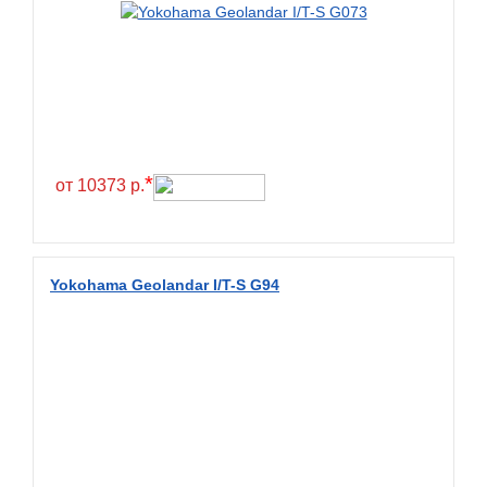
Greentrac
Gremax
Grenlander
Gri
Gripmax
*
GT Radial
от 10373 р.
GTK
Habilead
Yokohama Geolandar I/T-S G94
Haida
Hankook
Headway
Henan
Hercules
Hifly