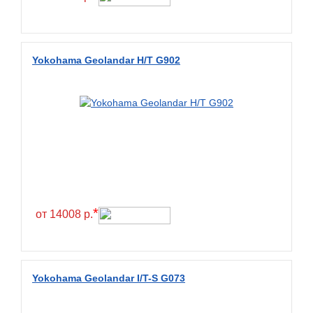
Fullrun
Galaxy
General
Yokohama Geolandar H/T G902
General Tire
Gislaved
Giti
Goform
Goldshield
GoldStone
*
Goodride
от 14008 р.
Goodtrip
Goodyear
Yokohama Geolandar I/T-S G073
Greckster
Green Dragon