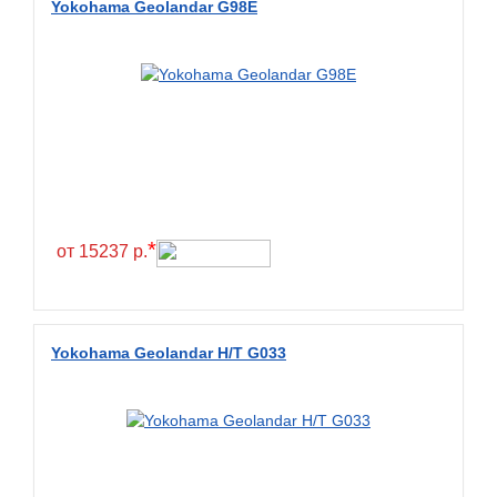
Yokohama Geolandar G98E
BlackHawk
Blacklion
Boto
Bridgestone
Cachland
Camso
Carlisle
*
от 15237 р.
Ceat
Centara
Chaoyang
Yokohama Geolandar H/T G033
Comforser
Compasal
Composit
Constancy