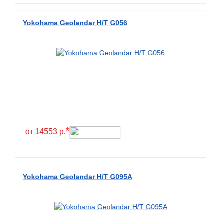
Diamondback
Distance
Yokohama Geolandar H/T G056
Dmack
Dongfeng
Double Coin
Double Star
Doupro
Drc
Dunlop
*
от 14553 р.
Duraturn
Dynamo
Emrald
Yokohama Geolandar H/T G095A
Everest
Evergreen