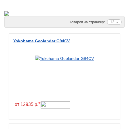
Ascenso
ATF
Atlander
12
Товаров на страницу:
Attar
Austone
Yokohama Geolandar G94CV
Autogreen
Avatyre
Avon
Barez Tires
Bars
Barum
Bearway
*
от 12935 р.
Bestang
BFGoodrich
BKT