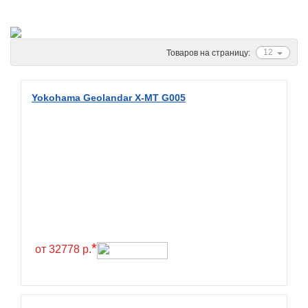
Ascenso
ATF
Atlander
12
Товаров на страницу:
Attar
Austone
Yokohama Geolandar X-MT G005
Autogreen
Avatyre
Avon
Barez Tires
Bars
Barum
Bearway
*
от 32778 р.
Bestang
BFGoodrich
BKT