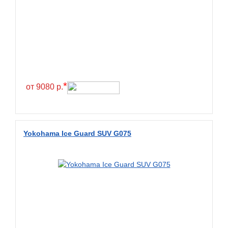
Greentrac
Gremax
Grenlander
Gri
Gripmax
*
GT Radial
от 9080 р.
GTK
Habilead
Yokohama Ice Guard SUV G075
Haida
Hankook
Headway
Henan
Hercules
Hifly