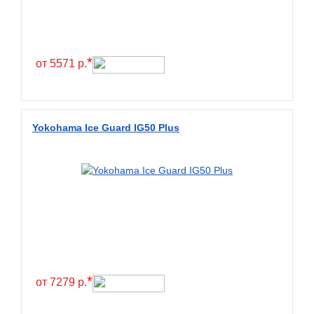
Continental
Contyre
Cooper
*
от 5571 р.
Cooper&Chengshan
Copartner
Cordiant
Yokohama Ice Guard IG50 Plus
Crossleader
Crosswind
CST
Cultor
Deestone
Deli
Delinte
*
от 7279 р.
Delmax