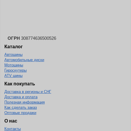
Landspider
Lanvigator
Lassa
Laufenn
ОГРН
308774636500526
Leao
Каталог
Ling Long
Автошины
Long March
Автомобильные диски
Мотошины
Longtraxx
Гироскутеры
ATV шины
Magnum
Как покупать
Marangoni
Доставка в регионы и СНГ
Marcher
Доставка и оплата
Полезная информация
Marshal
Как сделать заказ
Оптовые продажи
Massimo
О нас
Mastercraft
Контакты