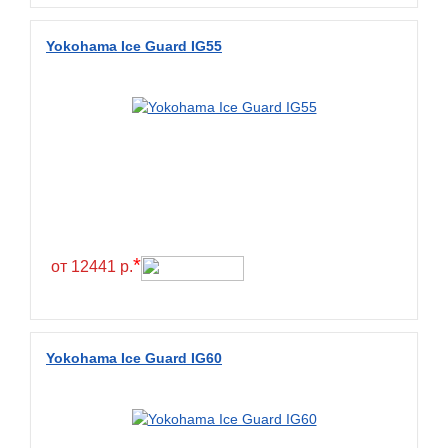
Diamondback
Distance
Yokohama Ice Guard IG55
Dmack
Dongfeng
Double Coin
Double Star
Doupro
Drc
Dunlop
*
от 12441 р.
Duraturn
Dynamo
Emrald
Yokohama Ice Guard IG60
Everest
Evergreen