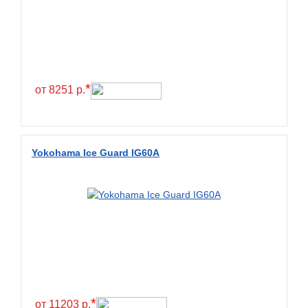
Exmile
Falken
Farride
Farroad
*
Federal
от 8251 р.
Fesite
Firemax
Firestone
Yokohama Ice Guard IG60A
Forceland
Forerunner
Formula
Fortune
Forza
Fronway
*
Fulda
от 11203 р.