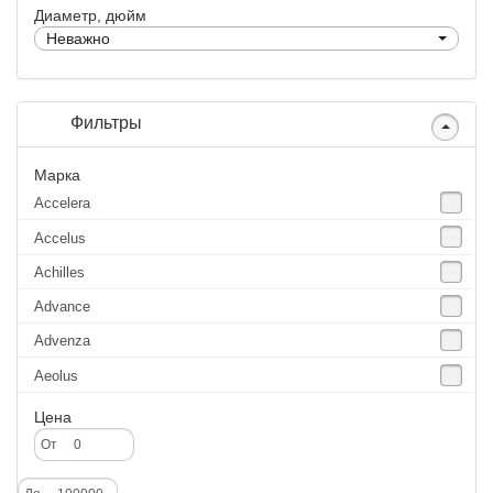
Диаметр, дюйм
Неважно
Фильтры
Марка
Accelera
Accelus
Achilles
Advance
Advenza
Aeolus
Agate
Цена
Agrica
От
Alliance