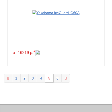
KELLY
Kenda
Kinforest
Kingboss
Kingnate
Kingstar
*
от 16219 р.
Kleber
Kormoran
Kpatos
Kumho
1
2
3
4
5
6
Kustone
Lande
Landrock
Landsail