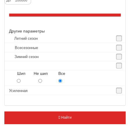
До
Altenzo
Altura
Amberstone
Другие параметры
Amtel
Летний сезон
Anjie
Всесезонные
Annaite
Зимний сезон
Antares
Aosen
Шип Не шип Все
Aoteli
Aplus
Усиленная
APT
Arivo
Armour
Найти
Armstrong