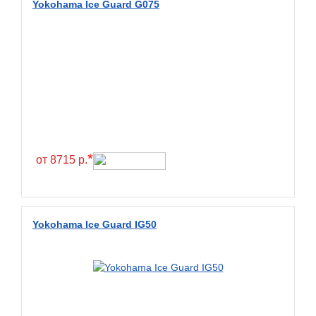
Yokohama Ice Guard G075
BlackHawk
Blacklion
Boto
Bridgestone
Cachland
Camso
Carlisle
*
от 8715 р.
Ceat
Centara
Chaoyang
Yokohama Ice Guard IG50
Comforser
Compasal
Composit
Constancy