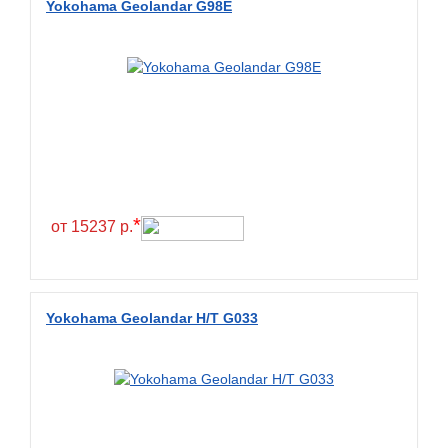
Yokohama Geolandar G98E
BlackHawk
Blacklion
Boto
Bridgestone
Cachland
Camso
Carlisle
*
от 15237 р.
Ceat
Centara
Chaoyang
Yokohama Geolandar H/T G033
Comforser
Compasal
Composit
Constancy