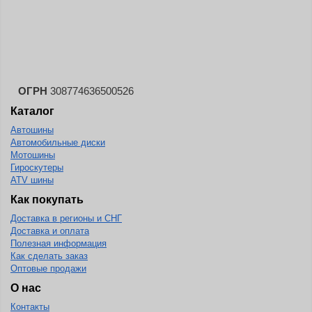
Landspider
Lanvigator
Lassa
Laufenn
ОГРН
308774636500526
Leao
Каталог
Ling Long
Автошины
Long March
Автомобильные диски
Мотошины
Longtraxx
Гироскутеры
ATV шины
Magnum
Как покупать
Marangoni
Доставка в регионы и СНГ
Marcher
Доставка и оплата
Полезная информация
Marshal
Как сделать заказ
Оптовые продажи
Massimo
О нас
Mastercraft
Контакты