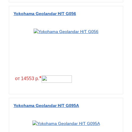
Diamondback
Distance
Yokohama Geolandar H/T G056
Dmack
Dongfeng
Double Coin
Double Star
Doupro
Drc
Dunlop
*
от 14553 р.
Duraturn
Dynamo
Emrald
Yokohama Geolandar H/T G095A
Everest
Evergreen