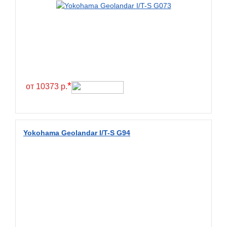
Greentrac
Gremax
Grenlander
Gri
Gripmax
*
GT Radial
от 10373 р.
GTK
Habilead
Yokohama Geolandar I/T-S G94
Haida
Hankook
Headway
Henan
Hercules
Hifly