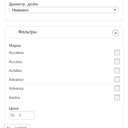
Диаметр, дюйм
Неважно
Фильтры
Марка
Accelera
Accelus
Achilles
Advance
Advenza
Aeolus
Agate
Цена
Agrica
От
Alliance