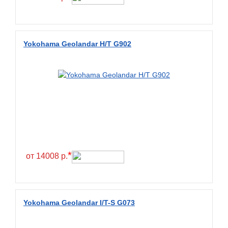
Fullrun
Galaxy
General
Yokohama Geolandar H/T G902
General Tire
Gislaved
Giti
Goform
Goldshield
GoldStone
*
Goodride
от 14008 р.
Goodtrip
Goodyear
Yokohama Geolandar I/T-S G073
Greckster
Green Dragon