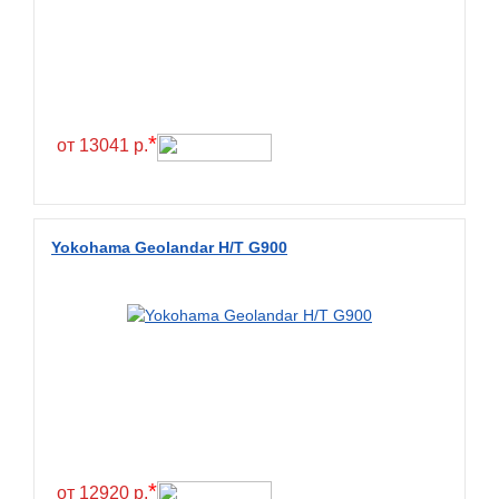
Exmile
Falken
Farride
Farroad
*
Federal
от 13041 р.
Fesite
Firemax
Firestone
Yokohama Geolandar H/T G900
Forceland
Forerunner
Formula
Fortune
Forza
Fronway
*
Fulda
от 12920 р.