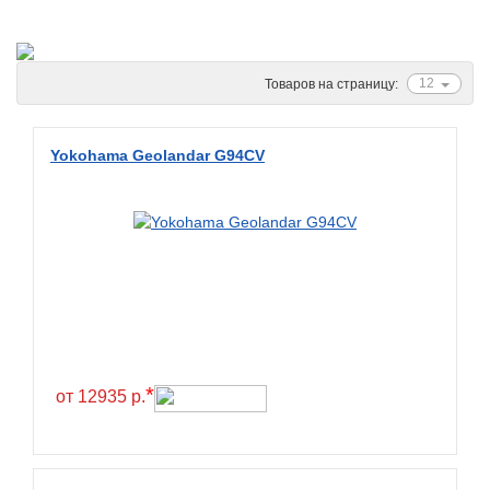
Ascenso
ATF
Atlander
12
Товаров на страницу:
Attar
Austone
Yokohama Geolandar G94CV
Autogreen
Avatyre
Avon
Barez Tires
Bars
Barum
Bearway
*
от 12935 р.
Bestang
BFGoodrich
BKT