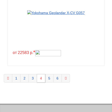
KELLY
Kenda
Kinforest
Kingboss
Kingnate
Kingstar
*
от 22583 р.
Kleber
Kormoran
Kpatos
Kumho
1
2
3
4
5
6
Kustone
Lande
Landrock
Landsail