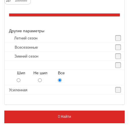
До
Altenzo
Altura
Amberstone
Другие параметры
Amtel
Летний сезон
Anjie
Всесезонные
Annaite
Зимний сезон
Antares
Aosen
Шип Не шип Все
Aoteli
Aplus
Усиленная
APT
Arivo
Armour
Найти
Armstrong