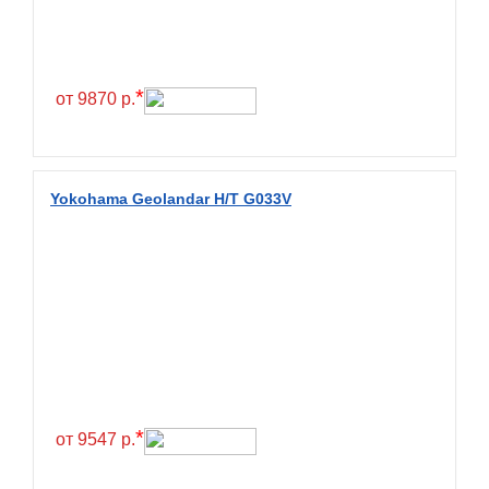
Continental
Contyre
Cooper
*
от 9870 р.
Cooper&Chengshan
Copartner
Cordiant
Yokohama Geolandar H/T G033V
Crossleader
Crosswind
CST
Cultor
Deestone
Deli
Delinte
*
от 9547 р.
Delmax