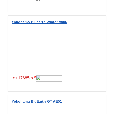
Fullrun
Galaxy
General
Yokohama Bluearth Winter V906
General Tire
Gislaved
Giti
Goform
Goldshield
GoldStone
*
Goodride
от 17685 р.
Goodtrip
Goodyear
Yokohama BluEarth-GT AE51
Greckster
Green Dragon