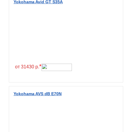
Yokohama Avid GT S35A
BlackHawk
Blacklion
Boto
Bridgestone
Cachland
Camso
Carlisle
*
от 31430 р.
Ceat
Centara
Chaoyang
Yokohama AVS dB E70N
Comforser
Compasal
Composit
Constancy