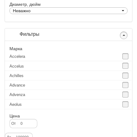
Диаметр, дюйм
Неважно
Фильтры
Марка
Accelera
Accelus
Achilles
Advance
Advenza
Aeolus
Agate
Цена
Agrica
От
Alliance