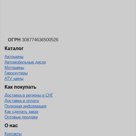
Landspider
Lanvigator
Lassa
Laufenn
ОГРН
308774636500526
Leao
Каталог
Ling Long
Автошины
Long March
Автомобильные диски
Мотошины
Longtraxx
Гироскутеры
ATV шины
Magnum
Как покупать
Marangoni
Доставка в регионы и СНГ
Marcher
Доставка и оплата
Полезная информация
Marshal
Как сделать заказ
Оптовые продажи
Massimo
О нас
Mastercraft
Контакты