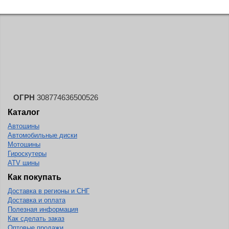
Lorenso
LS Wheels
Mak
MOMO
Nitro
NZ
ОГРН
308774636500526
O.Z. Racing
Каталог
Race Ready
Автошины
Автомобильные диски
Rapid
Мотошины
Гироскутеры
Replay
ATV шины
Replica
Как покупать
Rial
Доставка в регионы и СНГ
Доставка и оплата
Roner
Полезная информация
Как сделать заказ
RW Wheels
Оптовые продажи