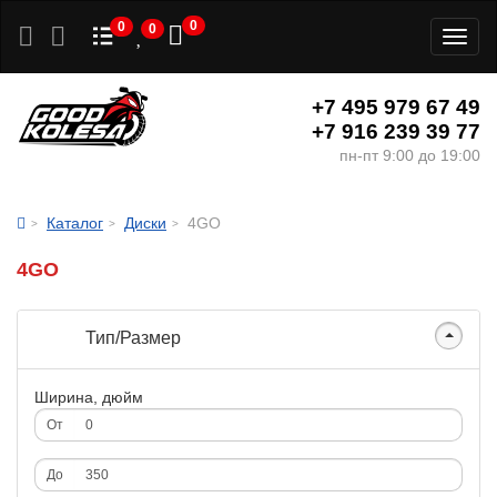
0
0
0
Toggl
naviga
+7 495 979 67 49
+7 916 239 39 77
пн-пт 9:00 до 19:00
Каталог
Диски
4GO
4GO
Тип/Размер
Ширина, дюйм
От
До