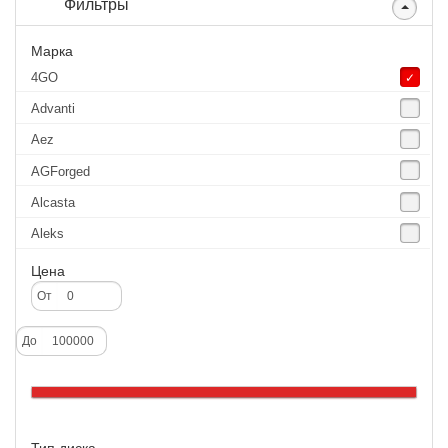
Фильтры
Марка
4GO
Advanti
Aez
AGForged
Alcasta
Aleks
Aluchrome
Цена
Alutec
От
Borbet
До
Catwild
CMS
Cross Street
Тип диска